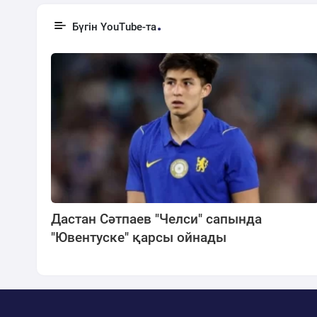
Бүгін YouTube-та
Дастан Сәтпаев "Челси" сапында
"Ювентуске" қарсы ойнады