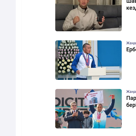
Шав
кез
Жаңа
Ерб
Жаңа
Пар
бер