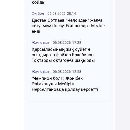
қойды
Футбол
06.08.2026, 20:14
Дастан Сәтпаев "Челсиден" жалға
кетуі мүмкін футболшылар тізіміне
енді
Жекпе-жек
06.08.2026, 17:28
Қарсыласының жақ сүйегін
сындырған файтер Еркебұлан
Тоқтарды октагонға шақырды
Жекпе-жек
06.08.2026, 12:58
"Чемпион бол!": Жәнібек
Әлімханұлы Мейірім
Нұрсұлтановқа қолдау көрсетті