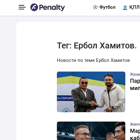
Футбол
ҚПЛ
Тег: Ербол Хамитов
Новости по теме Ербол Хамитов
Жаңа
Пар
мил
Жекп
Мар
қаб