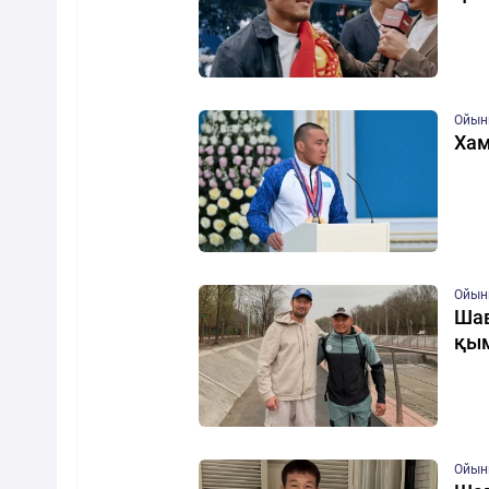
Ойын
Хам
Ойын
Шав
қым
Ойын