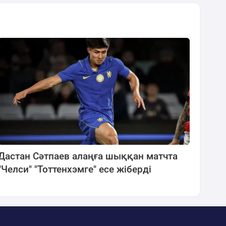
Дастан Сәтпаев алаңға шыққан матчта
"Челси" "Тоттенхэмге" есе жіберді