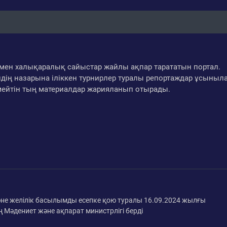
ар мен халықаралық сайыстар жайлы ақпар тарататын портал.
дің назарына іліккен турнирлер туралы репортаждар ұсыныл
мейтін тың материалдар жарияланып отырады.
әне желілік басылымды есепке қою туралы 16.09.2024 жылғы
 Мәдениет және ақпарат министрлігі берді