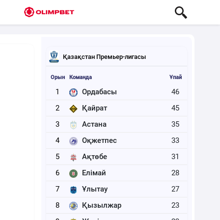
Қазақстан Премьер-лигасы
Орын
Команда
Ұпай
1
Ордабасы
46
2
Қайрат
45
3
Астана
35
4
Оқжетпес
33
5
Ақтөбе
31
6
Елімай
28
7
Ұлытау
27
8
Қызылжар
23