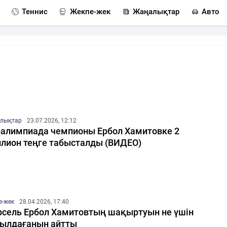
Теннис
Жекпе-жек
Жаңалықтар
Авто
лықтар
23.07.2026, 12:12
алимпиада чемпионы Ербол Хамитовке 2
лион теңге табысталды (ВИДЕО)
е-жек
28.04.2026, 17:40
сель Ербол Хамитовтың шақыртуын не үшін
ылдағанын айтты