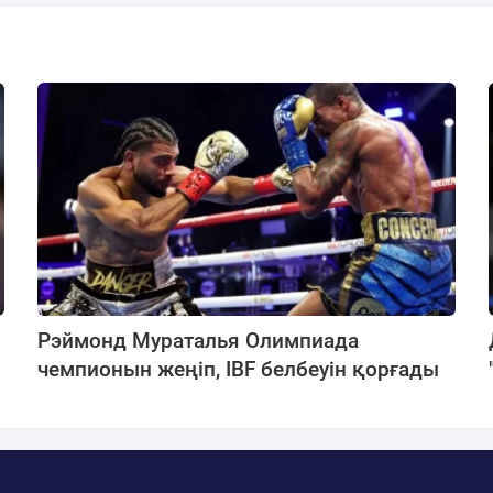
Рэймонд Мураталья Олимпиада
чемпионын жеңіп, IBF белбеуін қорғады