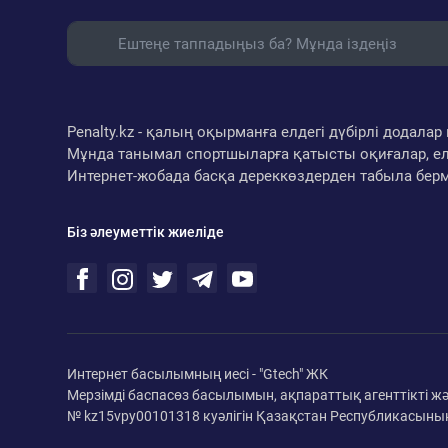
Penalty.kz - қалың оқырманға елдегі дүбірлі додал
Мұнда танымал спортшыларға қатысты оқиғалар, ел
Интернет-жобада басқа дереккөздерден табыла бер
Біз әлеуметтік жиеліде
Интернет басылымның иесі - "Gtech" ЖК
Мерзімді баспасөз басылымын, ақпараттық агенттікті ж
№ kz15vpy00101318 куәлігін Қазақстан Республикасының