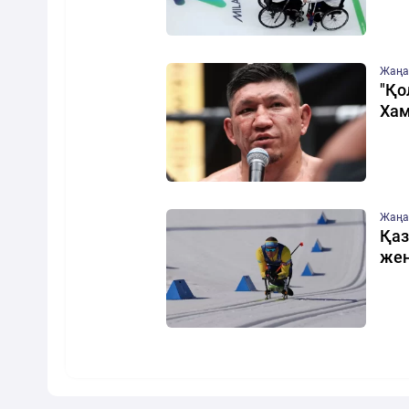
Жаңа
"Қо
Хам
Жаңа
Қаз
жең