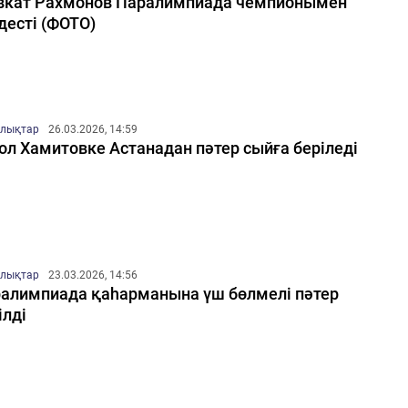
кат Рахмонов Паралимпиада чемпионымен
десті (ФОТО)
лықтар
26.03.2026, 14:59
ол Хамитовке Астанадан пәтер сыйға беріледі
лықтар
23.03.2026, 14:56
алимпиада қаһарманына үш бөлмелі пәтер
ілді