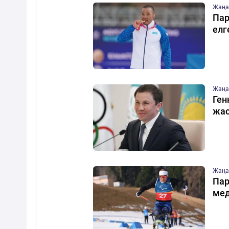
Жаңа
Пар
елг
Жаңа
Ген
жа
Жаңа
Пар
мед