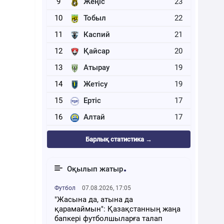
9
Жеңіс
23
10
Тобыл
22
11
Каспий
21
12
Қайсар
20
13
Атырау
19
14
Жетісу
19
15
Ертіс
17
16
Алтай
17
Барлық статистика →
Оқылып жатыр
Футбол
07.08.2026, 17:05
"Жасына да, атына да
қарамаймын": Қазақстанның жаңа
бапкері футболшыларға талап