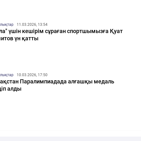
лықтар
11.03.2026, 13:54
ла" үшін кешірім сұраған спортшымызға Қуат
итов үн қатты
лықтар
10.03.2026, 17:50
ақстан Паралимпиадада алғашқы медаль
іп алды