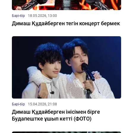
Бәрі-бір
18.05.2026, 13:00
Димаш Құдайберген тегін концерт бермек
Бәрі-бір
15.04.2026, 21:08
Димаш Құдайберген інісімен бірге
Будапештке ұшып кетті (ФОТО)