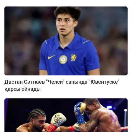
Дастан Сәтпаев "Челси" сапында "Ювентуске"
қарсы ойнады