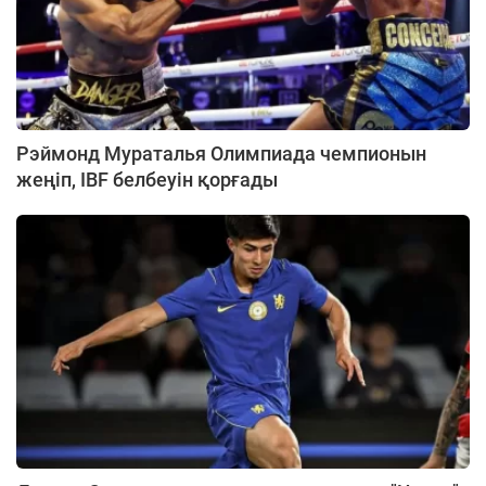
Рэймонд Мураталья Олимпиада чемпионын
жеңіп, IBF белбеуін қорғады