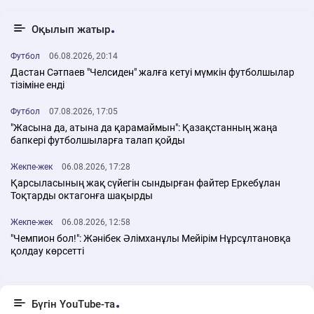
Оқылып жатыр
Футбол
06.08.2026, 20:14
Дастан Сәтпаев "Челсиден" жалға кетуі мүмкін футболшылар
тізіміне енді
Футбол
07.08.2026, 17:05
"Жасына да, атына да қарамаймын": Қазақстанның жаңа
бапкері футболшыларға талап қойды
Жекпе-жек
06.08.2026, 17:28
Қарсыласының жақ сүйегін сындырған файтер Еркебұлан
Тоқтарды октагонға шақырды
Жекпе-жек
06.08.2026, 12:58
"Чемпион бол!": Жәнібек Әлімханұлы Мейірім Нұрсұлтановқа
қолдау көрсетті
Бүгін YouTube-та