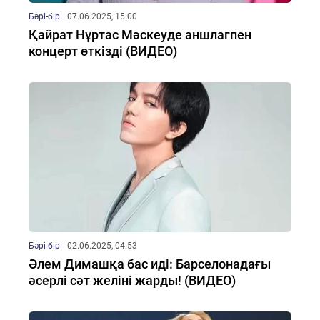
Бәрі-бір
07.06.2025, 15:00
Қайрат Нұртас Мәскеуде аншлагпен
концерт өткізді (ВИДЕО)
Бәрі-бір
02.06.2025, 04:53
Әлем Димашқа бас иді: Барселонадағы
әсерлі сәт желіні жарды! (ВИДЕО)