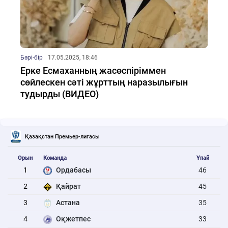
Бәрі-бір
17.05.2025, 18:46
Ерке Есмаханның жасөспіріммен
сөйлескен сәті жұрттың наразылығын
тудырды (ВИДЕО)
Қазақстан Премьер-лигасы
Орын
Команда
Ұпай
1
Ордабасы
46
2
Қайрат
45
3
Астана
35
4
Оқжетпес
33