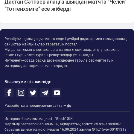
Дастан Сәтпаев алаңға шыққан матчта "Челси"
"Тоттенхэмге" есе жіберді
Penalty.kz - қалың оқырманға елдегі дүбірлі додалар мен халықаралық
сайыстар жайлы ақпар тарататын портал.
Мұнда танымал спортшыларға қатысты оқиғалар, елдің назарына
іліккен турнирлер туралы репортаждар ұсынылады.
Интернет-жобада басқа дереккөздерден табыла бермейтін тың
материалдар жарияланып отырады.
Біз әлеуметтік жиеліде
Разработка и продвижение сайта —
dg
Интернет басылымның иесі - "Gtech" ЖК
Мерзімді баспасөз басылымын, ақпараттық агенттікті және желілік
басылымды есепке қою туралы 16.09.2024 жылғы № kz15vpy00101318