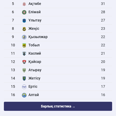
5
Ақтөбе
31
6
Елімай
28
7
Ұлытау
27
8
Жеңіс
23
9
Қызылжар
22
10
Тобыл
22
11
Каспий
21
12
Қайсар
20
13
Атырау
19
14
Жетісу
19
15
Ертіс
17
16
Алтай
16
Барлық статистика →