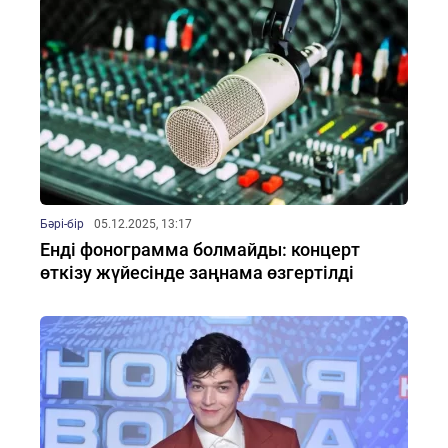
Бәрі-бір
05.12.2025, 13:17
Енді фонограмма болмайды: концерт
өткізу жүйесінде заңнама өзгертілді