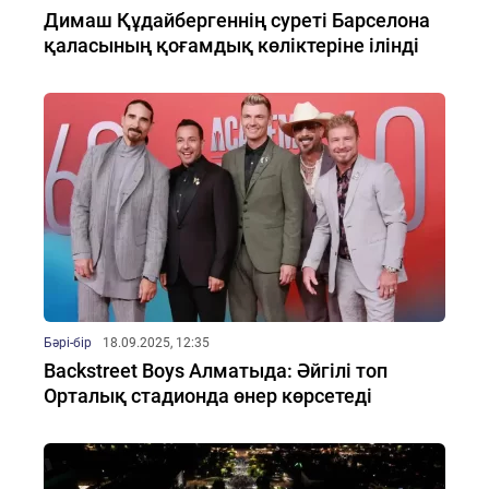
Димаш Құдайбергеннің суреті Барселона
қаласының қоғамдық көліктеріне ілінді
Бәрі-бір
18.09.2025, 12:35
Backstreet Boys Алматыда: Әйгілі топ
Орталық стадионда өнер көрсетеді