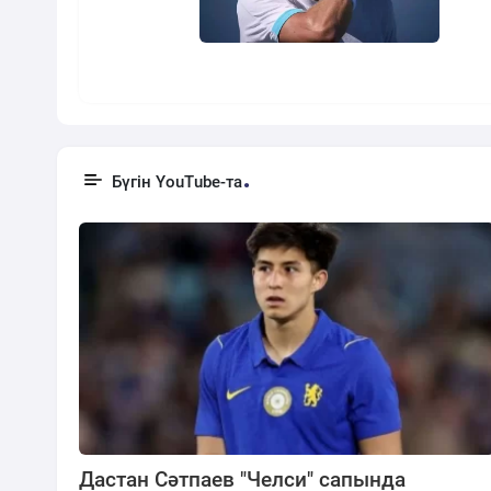
Бүгін YouTube-та
Дастан Сәтпаев "Челси" сапында