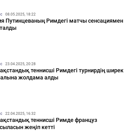
ис
08.05.2025, 18:22
я Путинцеваның Римдегі матчы сенсациямен
қталды
ис
23.04.2025, 20:28
ақстандық теннисші Римдегі турнирдің ширек
алына жолдама алды
ис
22.04.2025, 16:32
ақстандық теннисші Римде француз
сыласын жеңіп кетті