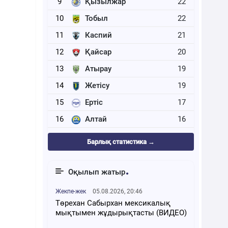
9
Қызылжар
22
10
Тобыл
22
11
Каспий
21
12
Қайсар
20
13
Атырау
19
14
Жетісу
19
15
Ертіс
17
16
Алтай
16
Барлық статистика →
Оқылып жатыр
Жекпе-жек
05.08.2026, 20:46
Төрехан Сабырхан мексикалық
мықтымен жұдырықтасты (ВИДЕО)