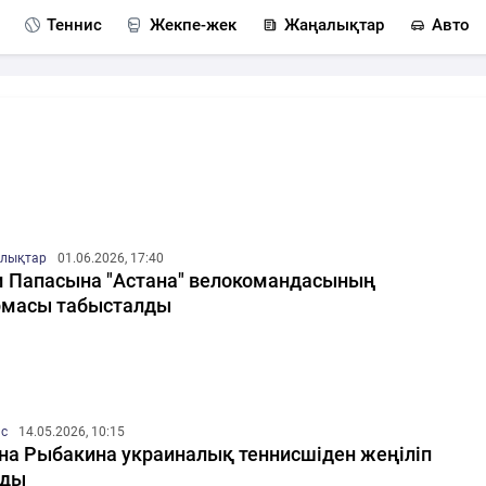
Теннис
Жекпе-жек
Жаңалықтар
Авто
лықтар
01.06.2026, 17:40
 Папасына "Астана" велокомандасының
масы табысталды
ис
14.05.2026, 10:15
на Рыбакина украиналық теннисшіден жеңіліп
лды