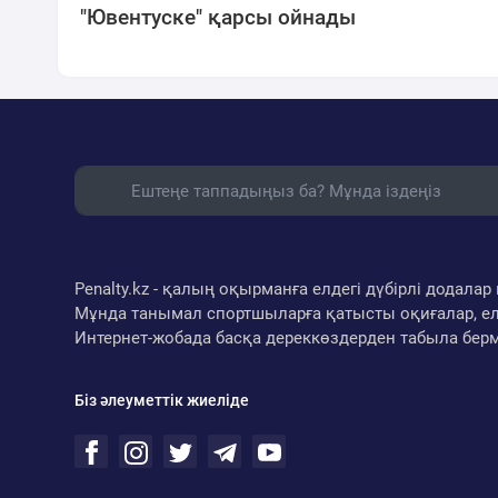
"Ювентуске" қарсы ойнады
Penalty.kz - қалың оқырманға елдегі дүбірлі додал
Мұнда танымал спортшыларға қатысты оқиғалар, ел
Интернет-жобада басқа дереккөздерден табыла бер
Біз әлеуметтік жиеліде