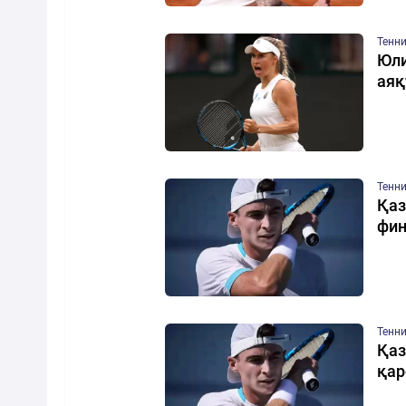
Тенн
Юли
ая
Тенн
Қаз
фин
Тенн
Қаз
қар