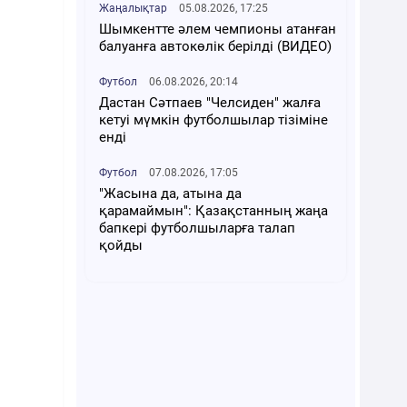
Жаңалықтар
05.08.2026, 17:25
Шымкентте әлем чемпионы атанған
балуанға автокөлік берілді (ВИДЕО)
Футбол
06.08.2026, 20:14
Дастан Сәтпаев "Челсиден" жалға
кетуі мүмкін футболшылар тізіміне
енді
Футбол
07.08.2026, 17:05
"Жасына да, атына да
қарамаймын": Қазақстанның жаңа
бапкері футболшыларға талап
қойды