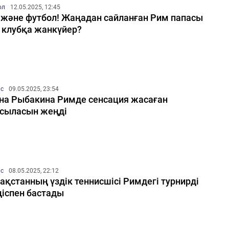
ол
12.05.2025, 12:45
 және футбол! Жаңадан сайланған Рим папасы
 клубқа жанкүйер?
ис
09.05.2025, 23:54
на Рыбакина Римде сенсация жасаған
сыласын жеңді
ис
08.05.2025, 22:12
ақстанның үздік теннисшісі Римдегі турнирді
іспен бастады