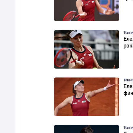
Тенн
Еле
рак
Тенн
Еле
фи
Тенн