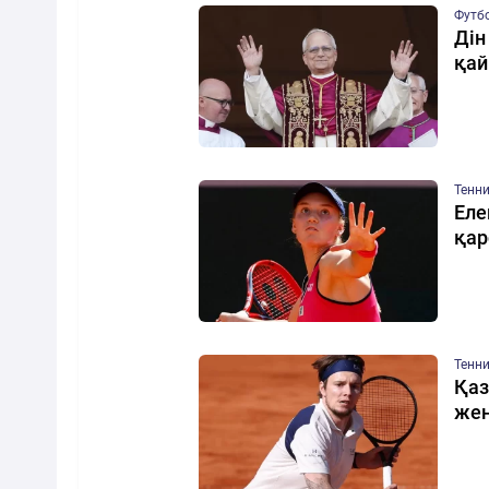
Футб
Дін
қай
Тенн
Еле
қар
Тенн
Қаз
жең