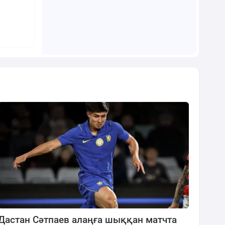
Дастан Сәтпаев алаңға шыққан матчта