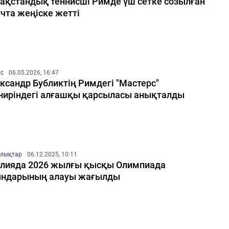
ақстандық теннисші Римде үш сетке созылған
чта жеңіске жетті
ис
06.05.2026, 16:47
ксандр Бубликтің Римдегі "Мастерс"
ниріндегі алғашқы қарсыласы анықталды
лықтар
06.12.2025, 10:11
лияда 2026 жылғы қысқы Олимпиада
ындарының алауы жағылды