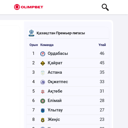
Қазақстан Премьер-лигасы
Орын
Команда
Ұпай
1
Ордабасы
46
2
Қайрат
45
3
Астана
35
4
Оқжетпес
33
5
Ақтөбе
31
6
Елімай
28
7
Ұлытау
27
8
Жеңіс
23