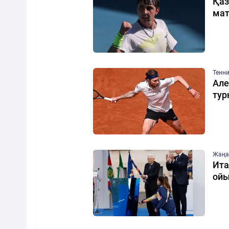
Қаз
мат
Тенн
Але
тур
Жаңа
Ита
ой