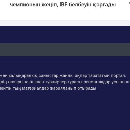
чемпионын жеңіп, IBF белбеуін қорғады
ар мен халықаралық сайыстар жайлы ақпар тарататын портал.
дің назарына іліккен турнирлер туралы репортаждар ұсыныл
мейтін тың материалдар жарияланып отырады.