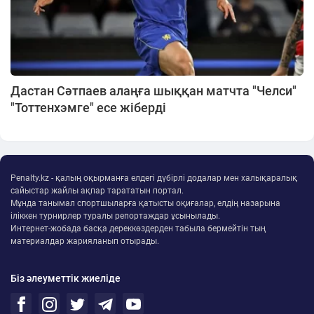
Дастан Сәтпаев алаңға шыққан матчта "Челси"
"Тоттенхэмге" есе жіберді
Penalty.kz - қалың оқырманға елдегі дүбірлі додалар мен халықаралық
сайыстар жайлы ақпар тарататын портал.
Мұнда танымал спортшыларға қатысты оқиғалар, елдің назарына
іліккен турнирлер туралы репортаждар ұсынылады.
Интернет-жобада басқа дереккөздерден табыла бермейтін тың
материалдар жарияланып отырады.
Біз әлеуметтік жиеліде