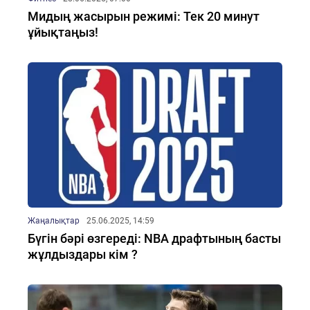
Мидың жасырын режимі: Тек 20 минут
ұйықтаңыз!
Жаңалықтар
25.06.2025, 14:59
Бүгін бәрі өзгереді: NBA драфтының басты
жұлдыздары кім ?