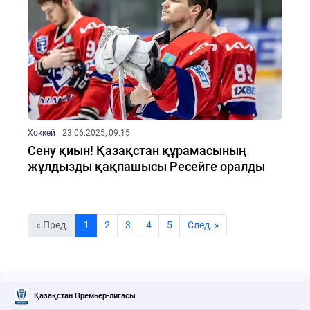
Хоккей
23.06.2025, 09:15
Сену қиын! Қазақстан құрамасының
жұлдызды қақпашысы Ресейге оралды
« Пред.
1
2
3
4
5
Cлед. »
Қазақстан Премьер-лигасы