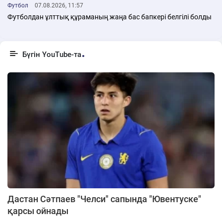
Футбол
07.08.2026, 11:57
Футболдан ұлттық құраманың жаңа бас бапкері белгілі болды
Бүгін YouTube-та
Дастан Сәтпаев "Челси" сапында "Ювентуске"
қарсы ойнады