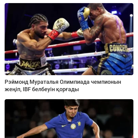
Рэймонд Мураталья Олимпиада чемпионын
жеңіп, IBF белбеуін қорғады