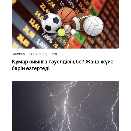
Болжам
21.07.2025, 11:28
Құмар ойынға тәуелдісің бе? Жаңа жүйе
бәрін өзгертеді