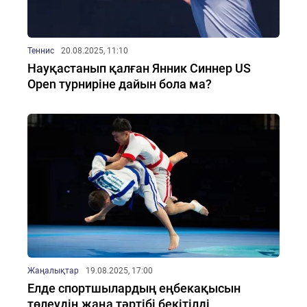
Теннис
20.08.2025, 11:10
Науқастанып қалған Янник Синнер US
Open турниріне дайын бола ма?
Жаңалықтар
19.08.2025, 17:00
Елде спортшылардың еңбекақысын
төлеудің жаңа тәртібі бекітілді