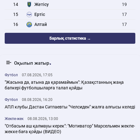
14
Жетісу
19
15
Ертіс
17
16
Алтай
17
Барлық статистика →
Оқылып жатыр
Футбол
07.08.2026, 17:05
"Жасына да, атына да қарамаймын": Қазақстанның жаңа
бапкері футболшыларға талап қойды
Футбол
08.08.2026, 16:20
АПЛ клубы Дастан Сәтпаевты "Челсиден" жалға алғысы келеді
Жекпе-жек
08.08.2026, 13:00
"Отбасым аш қалмауы керек": "Мотиватор" Марсельмен жекпе-
жекке баға қойды (ВИДЕО)