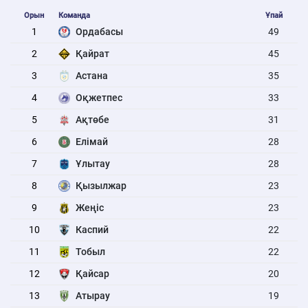
Орын
Команда
Ұпай
1
Ордабасы
49
2
Қайрат
45
3
Астана
35
4
Оқжетпес
33
5
Ақтөбе
31
6
Елімай
28
7
Ұлытау
28
8
Қызылжар
23
9
Жеңіс
23
10
Каспий
22
11
Тобыл
22
12
Қайсар
20
13
Атырау
19