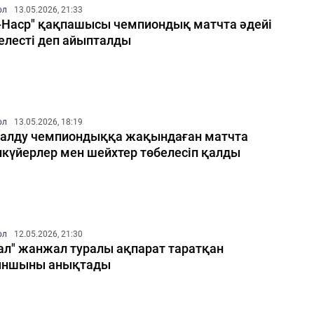
ол
13.05.2026, 21:33
-Наср" қақпашысы чемпиондық матчта әдейі
елесті деп айыпталды
ол
13.05.2026, 18:19
алду чемпиондыққа жақындаған матчта
күйерлер мен шейхтер төбелесіп қалды
ол
12.05.2026, 21:30
ал" жанжал туралы ақпарат таратқан
ыншыны анықтады