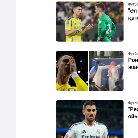
Футб
"Әл
қат
Футб
Рон
жан
Футб
"Ре
ой