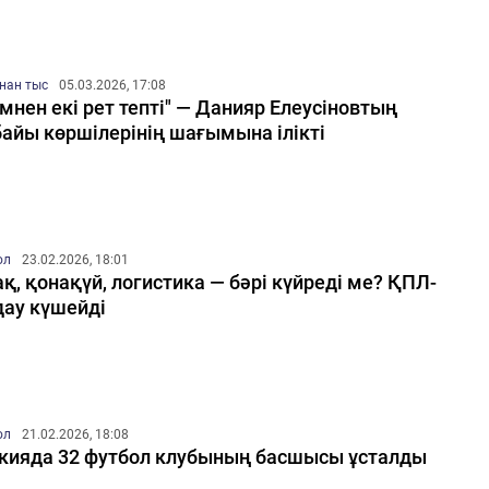
нан тыс
05.03.2026, 17:08
імнен екі рет тепті" — Данияр Елеусіновтың
айы көршілерінің шағымына ілікті
ол
23.02.2026, 18:01
қ, қонақүй, логистика — бәрі күйреді ме? ҚПЛ-
дау күшейді
ол
21.02.2026, 18:08
кияда 32 футбол клубының басшысы ұсталды