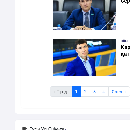
Сер
Ойын
Қар
қат
« Пред.
1
2
3
4
Cлед. »
Бүгін YouTube-та