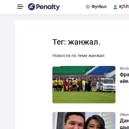
Футбол
ҚПЛ
Тег: жанжал
Новости по теме жанжал
Футб
Фра
әйе
Ойын
Дан
шы