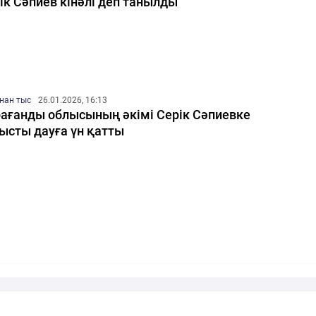
ік Сәпиев кінәлі деп танылды
нан тыс
26.01.2026, 16:13
ағанды облысының әкімі Серік Сәпиевке
ысты дауға үн қатты