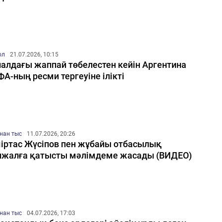
ол
21.07.2026, 10:15
алдағы жаппай төбелестен кейін Аргентина
А-ның ресми тергеуіне ілікті
нан тыс
11.07.2026, 20:26
іртас Жүсіпов пен жұбайы отбасылық
жалға қатысты мәлімдеме жасады (ВИДЕО)
нан тыс
04.07.2026, 17:03