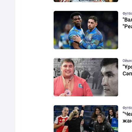
Футб
"Ва
"Ре
Ойын
"Ұр
Сәп
Футб
"Че
жан