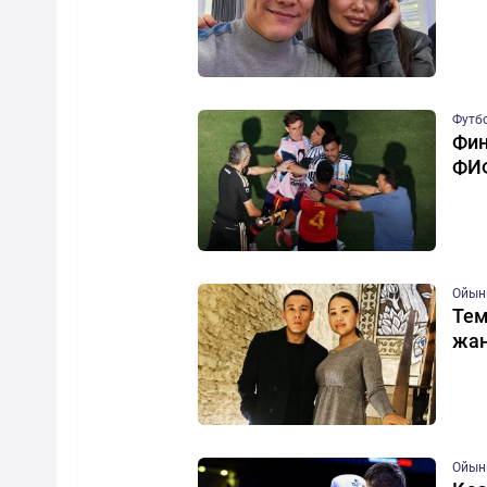
Футб
Фин
ФИФ
Ойын
Тем
жан
Ойын