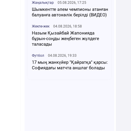
Жаңалықтар
05.08.2026, 17:25
Шымкентте әлем чемпионы атанған
балуанға автокөлік берілді (ВИДЕО)
Жекпе-жек
04.08.2026, 18:58
Назым Қызайбай Жапонияда
бұрын-соңды жеңбеген жүлдеге
таласады
Футбол
04.08.2026, 19:33
17 мың жанкүйер "Қайратқа" қарсы:
Софиядағы матчта аншлаг болады