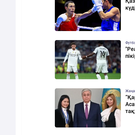
Қаз
күд
Футб
"Ре
пікі
Жаңа
“Қа
Аса
тақ