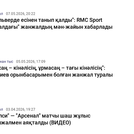
ол
07.05.2026, 20:22
льверде есінен танып қалды": RMC Sport
алдағы" жанжалдың мән-жайын хабарлады
нан тыс
05.05.2026, 17:09
саң – кінәлісің, ұрмасаң – тағы кінәлісің":
иев орынбасарымен болған жанжал туралы
ол
03.04.2026, 19:27
лси" — "Арсенал" матчы шаш жұлыс
жалмен аяқталды (ВИДЕО)