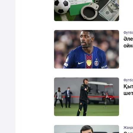
Футб
Әле
ойн
Футб
Қыт
шет
Жаңа