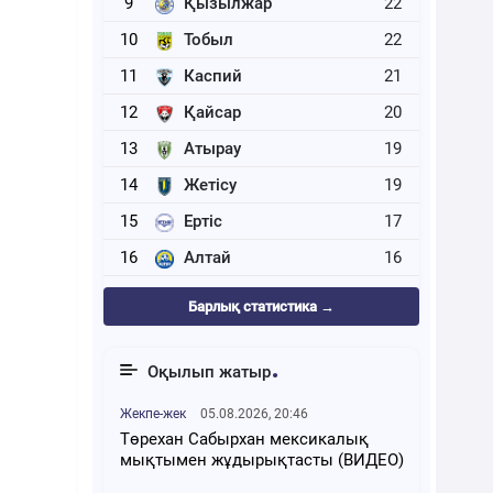
9
Қызылжар
22
10
Тобыл
22
11
Каспий
21
12
Қайсар
20
13
Атырау
19
14
Жетісу
19
15
Ертіс
17
16
Алтай
16
Барлық статистика →
Оқылып жатыр
Жекпе-жек
05.08.2026, 20:46
Төрехан Сабырхан мексикалық
мықтымен жұдырықтасты (ВИДЕО)