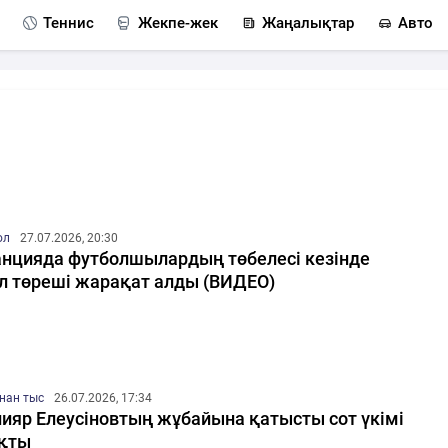
Теннис
Жекпе-жек
Жаңалықтар
Авто
ол
27.07.2026, 20:30
нцияда футболшылардың төбелесі кезінде
л төреші жарақат алды (ВИДЕО)
нан тыс
26.07.2026, 17:34
ияр Елеусіновтың жұбайына қатысты сот үкімі
қты