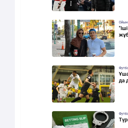
Ойын
"Іш
жұб
Футб
Ұша
да 
Футб
Түр