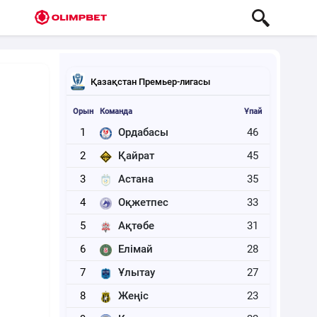
Қазақстан Премьер-лигасы
Орын
Команда
Ұпай
1
Ордабасы
46
2
Қайрат
45
3
Астана
35
4
Оқжетпес
33
5
Ақтөбе
31
6
Елімай
28
7
Ұлытау
27
8
Жеңіс
23