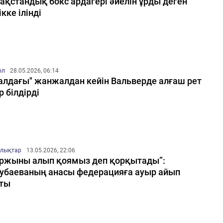
ақстандық бокс ардагері әйелін ұрды деген
ікке ілінді
ол
28.05.2026, 06:14
алдағы" жанжалдан кейін Вальверде алғаш рет
р білдірді
лықтар
13.05.2026, 22:06
ржыны алып қоямыз деп қорқытады”:
убаеваның анасы федерацияға ауыр айып
ты