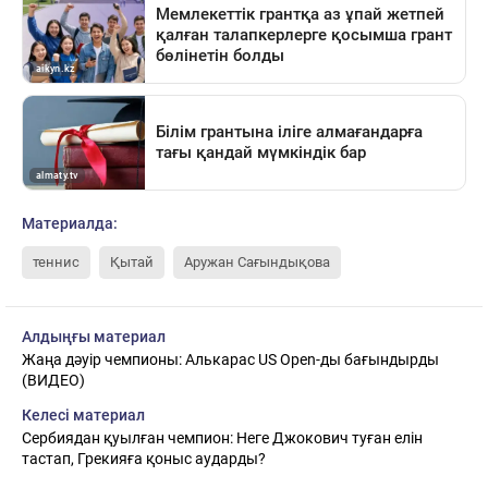
Материалда:
теннис
Қытай
Аружан Сағындықова
Алдыңғы материал
Жаңа дәуір чемпионы: Алькарас US Open-ды бағындырды
(ВИДЕО)
Келесі материал
Сербиядан қуылған чемпион: Неге Джокович туған елін
тастап, Грекияға қоныс аударды?