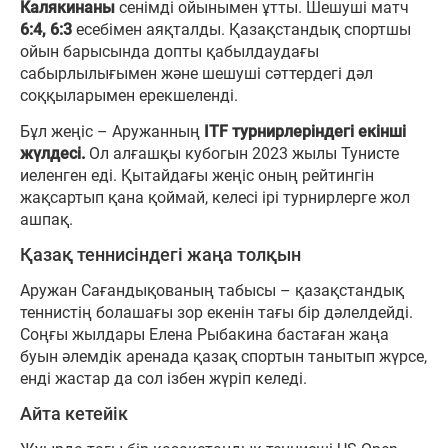
Калякинаны
сенімді ойынымен ұтты. Шешуші матч
6:4, 6:3
есебімен аяқталды. Қазақстандық спортшы
ойын барысында допты қабылдаудағы
сабырлылығымен және шешуші сәттердегі дәл
соққыларымен ерекшеленді.
Бұл жеңіс – Аружанның
ITF турнирлеріндегі екінші
жүлдесі.
Ол алғашқы кубогын 2023 жылы Тунисте
иеленген еді. Қытайдағы жеңіс оның рейтингін
жақсартып қана қоймай, келесі ірі турнирлерге жол
ашпақ.
Қазақ теннисіндегі жаңа толқын
Аружан Сағандықованың табысы – қазақстандық
теннистің болашағы зор екенін тағы бір дәлелдейді.
Соңғы жылдары Елена Рыбакина бастаған жаңа
буын әлемдік аренада қазақ спортын танытып жүрсе,
енді жастар да сол ізбен жүріп келеді.
Айта кетейік