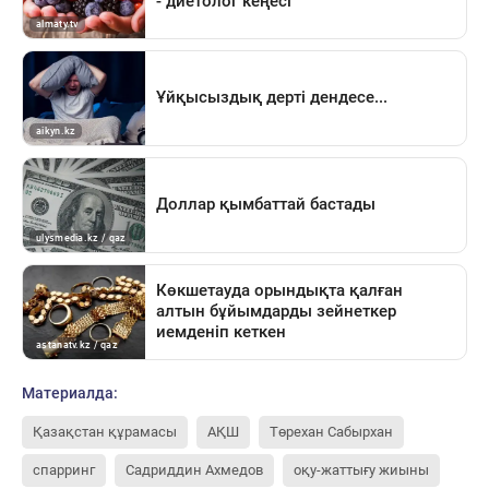
Материалда:
Қазақстан құрамасы
АҚШ
Төрехан Сабырхан
спарринг
Садриддин Ахмедов
оқу-жаттығу жиыны