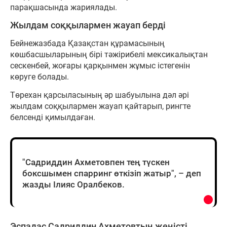
парақшасында жариялады.
Жылдам соққылармен жауап берді
Бейнежазбада Қазақстан құрамасының
көшбасшыларының бірі тәжірибелі мексикалықтан
сескенбей, жоғары қарқынмен жұмыс істегенін
көруге болады.
Төрехан қарсыласының әр шабуылына дәл әрі
жылдам соққылармен жауап қайтарып, рингте
белсенді қимылдаған.
"Садриддин Ахметовпен тең түскен
боксшымен спарринг өткізіп жатыр", – деп
жазды Ілияс Оралбеков.
Эспадас Садриддин Ахметовтың жеңісті