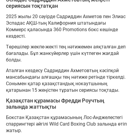
сериясын тоқтатқан
2025 жылы 20 сәуірде Садриддин Ахметов пен Элиас
Эспадас АҚШ-тың Калифорния штатындағы
Коммерс қаласында 360 Promotions бокс кешінде
кездесті.
Төрешілер жекпе-жекті тең нәтижемен аяқталған деп
бағалады. Бұл жанкүйерлер үшін күтпеген жағдай
болды.
Аталған кездесу Садриддин Ахметовтың кәсіпқой
мансабындағы алғашқы тең нәтиже ретінде тіркелді.
Сонымен қатар қазақстандық нокаутшының
қатарынан 15 жеңістен тұратын сериясы тоқтады.
Қазақстан құрамасы Фредди Роучтың
залында жаттықты
Бокстан Қазақстан құрамасының Лос-Анджелестегі
спаррингтері әйгілі Wild Card Boxing Club залында өтіп
жатыр.