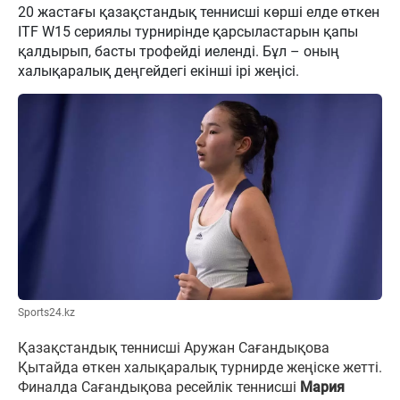
20 жастағы қазақстандық теннисші көрші елде өткен
ITF W15 сериялы турнирінде қарсыластарын қапы
қалдырып, басты трофейді иеленді. Бұл – оның
халықаралық деңгейдегі екінші ірі жеңісі.
Sports24.kz
Қазақстандық теннисші Аружан Сағандықова
Қытайда өткен халықаралық турнирде жеңіске жетті.
Финалда Сағандықова ресейлік теннисші
Мария