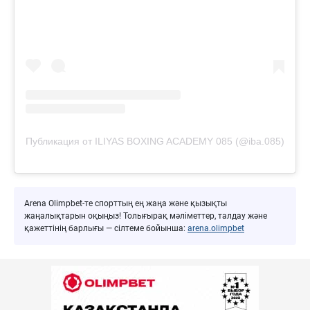
Публикация от ILIYAS BOXING ACADEMY 085 (@iba.085)
Arena Olimpbet-те спорттың ең жаңа және қызықты
жаңалықтарын оқыңыз! Толығырақ мәліметтер, талдау және
қажеттінің барлығы — сілтеме бойынша:
arena.olimpbet