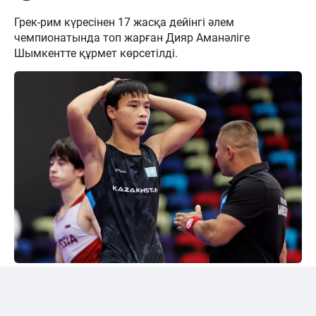
Грек-рим күресінен 17 жасқа дейінгі әлем
чемпионатында топ жарған Дияр Аманәліге
Шымкентте құрмет көрсетілді.
24kz
Әлем чемпионы марапатталды