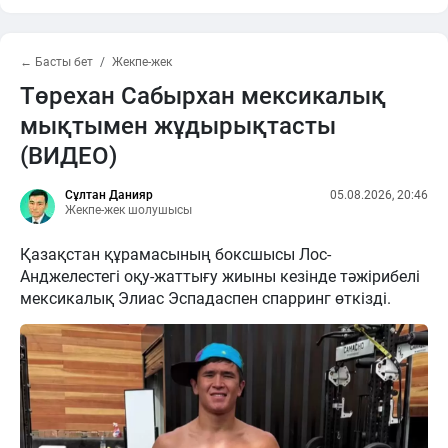
← Басты бет
Жекпе-жек
Төрехан Сабырхан мексикалық
мықтымен жұдырықтасты
(ВИДЕО)
Сұлтан Данияр
05.08.2026, 20:46
Жекпе-жек шолушысы
Қазақстан құрамасының боксшысы Лос-
Анджелестегі оқу-жаттығу жиыны кезінде тәжірибелі
мексикалық Элиас Эспадаспен спарринг өткізді.