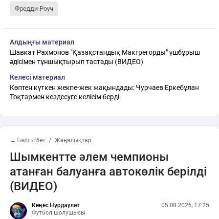
Фредди Роуч
Алдыңғы материал
Шавкат Рахмонов "Қазақстандық Макгрегорды" үшбұрыш
әдісімен тұншықтырып тастады (ВИДЕО)
Келесі материал
Көптен күткен жекпе-жек жақындады: Чурчаев Еркебұлан
Тоқтармен кездесуге келісім берді
← Басты бет
Жаңалықтар
Шымкентте әлем чемпионы
атанған балуанға автокөлік берілді
(ВИДЕО)
Кеңес Нұрдаулет
05.08.2026, 17:25
Футбол шолушысы