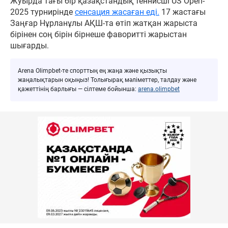
Жуырда тағы бір қазақстандық теннисші US Open-
2025 турнирінде
сенсация жасаған еді.
17 жастағы
Заңғар Нұрланұлы АҚШ-та өтіп жатқан жарыста
бірінен соң бірін бірнеше фаворитті жарыстан
шығарды.
Arena Olimpbet-те спорттың ең жаңа және қызықты
жаңалықтарын оқыңыз! Толығырақ мәліметтер, талдау және
қажеттінің барлығы — сілтеме бойынша:
arena.olimpbet