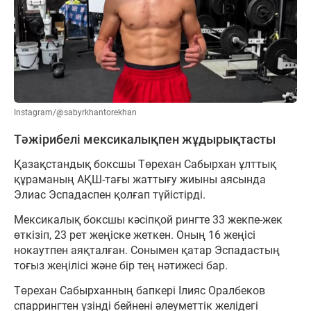
Instagram/@sabyrkhantorekhan
Тәжірибелі мексикалықпен жұдырықтасты
Қазақстандық боксшы Төрехан Сабырхан ұлттық
құраманың АҚШ-тағы жаттығу жиыны аясында
Элиас Эспадаспен қолғап түйістірді.
Мексикалық боксшы кәсіпқой рингте 33 жекпе-жек
өткізіп, 23 рет жеңіске жеткен. Оның 16 жеңісі
нокаутпен аяқталған. Сонымен қатар Эспадастың
тоғыз жеңілісі және бір тең нәтижесі бар.
Төрехан Сабырханның бапкері Ілияс Оралбеков
спаррингтен үзінді бейнені әлеуметтік желідегі