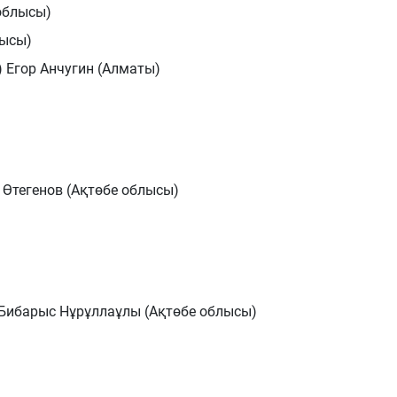
облысы)
ысы)
 Егор Анчугин (Алматы)
)
Өтегенов (Ақтөбе облысы)
 Бибарыс Нұрұллаұлы (Ақтөбе облысы)