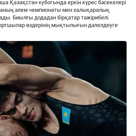
нша Қазақстан кубогында еркін күрес бәсекелері
маның әлем чемпионаты мен халықаралық
лады. Биылғы додадан бірқатар тәжірибелі
портшылар өздерінің мықтылығын дәлелдеуге