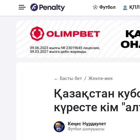
Футбол
ҚПЛ
← Басты бет
Жекпе-жек
Қазақстан кубо
күресте кім "а
Кеңес Нұрдаулет
Футбол шолушысы