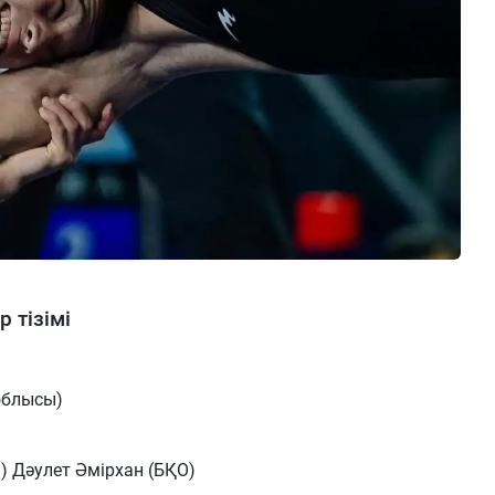
 тізімі
блысы)
 Дәулет Әмірхан (БҚО)