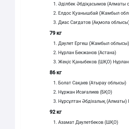
Әділбек Әбдіқасымов (Алматы 
Елдос Қуанышбай (Жамбыл обл
Диас Сағдатов (Ақмола облысы)
79 кг
Дәулет Ергеш (Жамбыл облысы
Нұрлан Бекжанов (Астана)
Жеңіс Қаныбеков (ШҚО) Нұрлан 
86 кг
Болат Сақаев (Атырау облысы)
Нұржан Исағалиев (БҚО)
Нұрсұлтан Әбдіхалық (Алматы)
92 кг
Азамат Дәулетбеков (ШҚО)