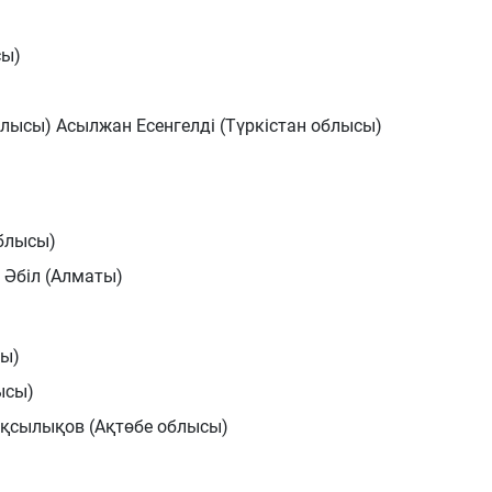
сы)
лысы) Асылжан Есенгелді (Түркістан облысы)
блысы)
 Әбіл (Алматы)
сы)
ысы)
қсылықов (Ақтөбе облысы)