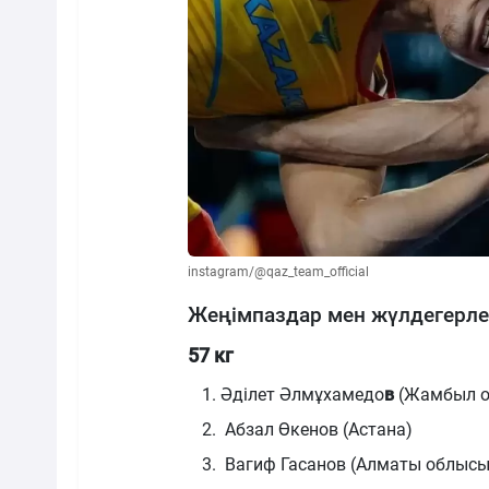
instagram/@qaz_team_official
Жеңімпаздар мен жүлдегерлер
57 кг
Әділет Әлмұхамедо
в
(Жамбыл о
Абзал Өкенов (Астана)
Вагиф Гасанов (Алматы облысы)