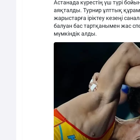
Астанада күрестің үш түрі бойы
аяқталды. Турнир ұлттық құра
жарыстарға іріктеу кезеңі сана
балуан бас тартқанымен жас с
мүмкіндік алды.