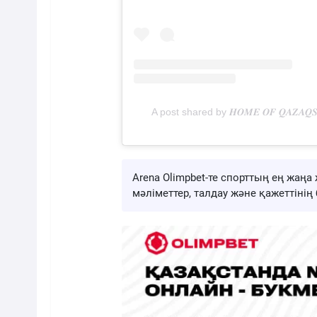
A post shared by 𝑯𝑶𝑴𝑬 𝑶𝑭 𝑸𝑨𝒁𝑨𝑸
Arena Olimpbet-те спорттың ең жа
мәліметтер, талдау және қажеттіні