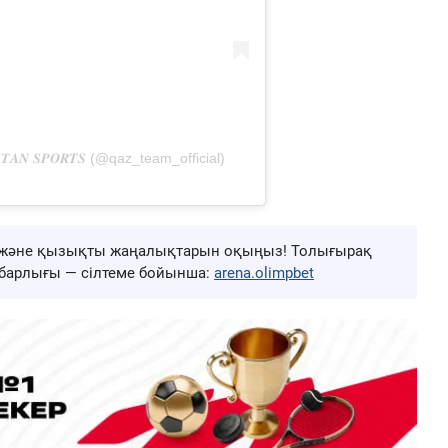
𝑻𝑨𝑵 𝑺𝑷𝑶𝑹𝑻𝑺 (@qaz_team_official)
ңа және қызықты жаңалықтарын оқыңыз! Толығырақ
ң барлығы — сілтеме бойынша:
arena.olimpbet