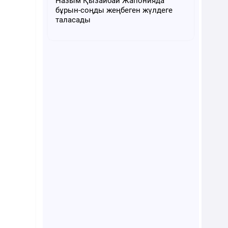
Назым Қызайбай Жапонияда
бұрын-соңды жеңбеген жүлдеге
таласады