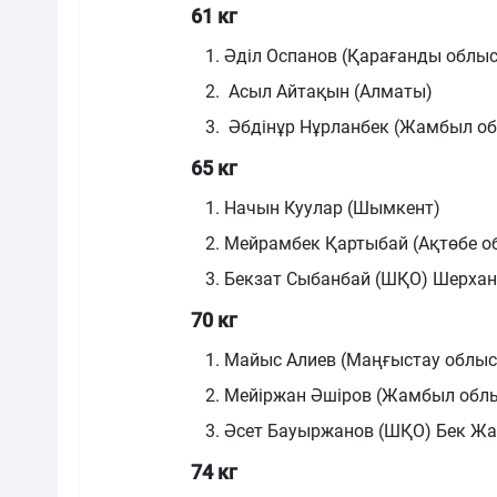
61 кг
Әділ Оспанов (Қарағанды облы
Асыл Айтақын (Алматы)
Әбдінұр Нұрланбек (Жамбыл об
65 кг
Начын Куулар (Шымкент)
Мейрамбек Қартыбай (Ақтөбе о
Бекзат Сыбанбай (ШҚО) Шерхан
70 кг
Майыс Алиев (Маңғыстау облы
Мейіржан Әшіров (Жамбыл обл
Әсет Бауыржанов (ШҚО) Бек Жа
74 кг