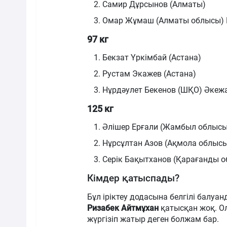
Самир Дұрсынов (Алматы)
Омар Жұмаш (Алматы облысы) Е
97 кг
Бекзат Үркімбай (Астана)
Рустам Экажев (Астана)
Нұрдәулет Бекенов (ШҚО) Әкежа
125 кг
Әлішер Ерғали (Жамбыл облысы
Нұрсұлтан Азов (Ақмола облыс
Серік Бақытханов (Қарағанды 
Кімдер қатыспады?
Бұл іріктеу додасына белгілі балуан
Ризабек Айтмұхан
қатысқан жоқ. О
жүргізіп жатыр деген болжам бар.