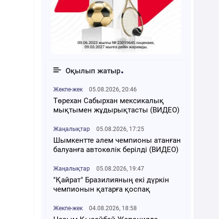
Оқылып жатыр
Жекпе-жек
05.08.2026, 20:46
Төрехан Сабырхан мексикалық
мықтымен жұдырықтасты (ВИДЕО)
Жаңалықтар
05.08.2026, 17:25
Шымкентте әлем чемпионы атанған
балуанға автокөлік берілді (ВИДЕО)
Жаңалықтар
05.08.2026, 19:47
"Қайрат" Бразилияның екі дүркін
чемпионын қатарға қоспақ
Жекпе-жек
04.08.2026, 18:58