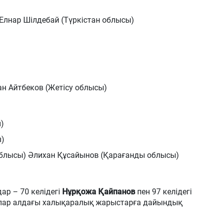
лнар Шілдебай (Түркістан облысы)
н Айтбеков (Жетісу облысы)
)
ы)
облысы) Әлихан Құсайынов (Қарағанды облысы)
дар – 70 келідегі
Нұрқожа Қайпанов
пен 97 келідегі
лар алдағы халықаралық жарыстарға дайындық