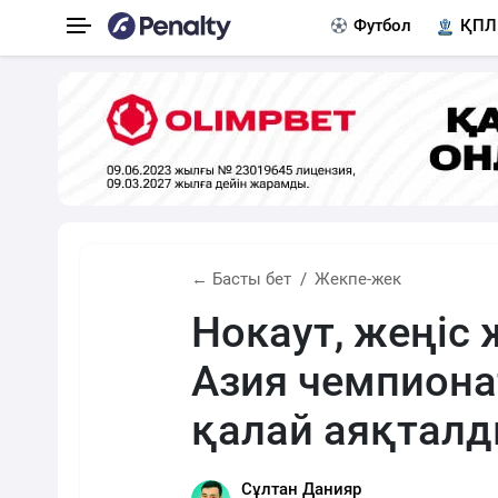
Футбол
ҚПЛ
← Басты бет
Жекпе-жек
Нокаут, жеңіс 
Азия чемпиона
қалай аяқтал
Сұлтан Данияр