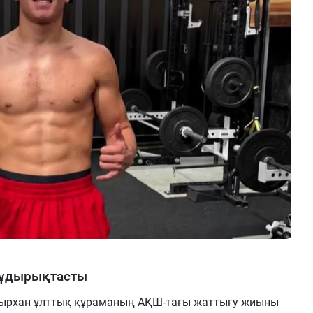
жұдырықтасты
ырхан ұлттық құраманың АҚШ-тағы жаттығу жиыны