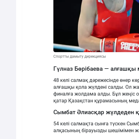
Спортты дамыту дирекциясы
Гүлназ Бөрібаева — алғашқы
48 келі салмақ дәрежесінде өнер к
алғашқы қола жүлдені салды. Ол ж
финалға жолдама алды. Бұл жеңіс
қатар Қазақстан құрамасының меда
Сымбат Әлиасқар жүлдеден 
54 келі салмақта сынға түскен Сы
алқасының бірауызды шешімімен же