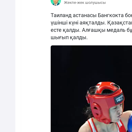
Жекпе-жек шолушысы
Таиланд астанасы Бангкокта б
үшінші күні аяқталды. Қазақст
есте қалды. Алғашқы медаль 
шығып қалды.