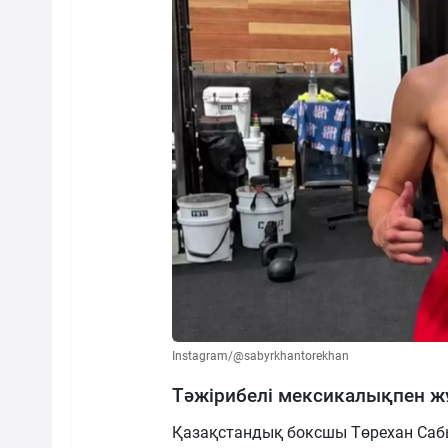
Instagram/@sabyrkhantorekhan
Тәжірибелі мексикалықпен 
Қазақстандық боксшы Төрехан Саб