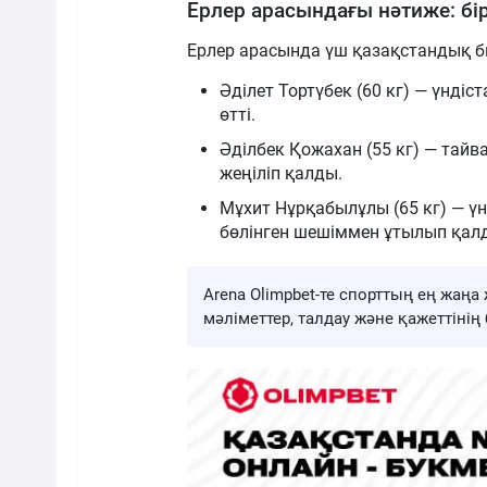
Ерлер арасындағы нәтиже: бір 
Ерлер арасында үш қазақстандық б
Әділет Тортүбек (60 кг) — үнді
өтті.
Әділбек Қожахан (55 кг) — тай
жеңіліп қалды.
Мұхит Нұрқабылұлы (65 кг) — ү
бөлінген шешіммен ұтылып қал
Arena Olimpbet-те спорттың ең жа
мәліметтер, талдау және қажеттіні