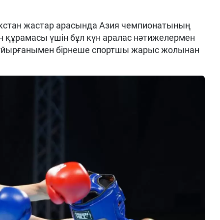
окстан жастар арасында Азия чемпионатының
ан құрамасы үшін бұл күн аралас нәтижелермен
бұйырғанымен бірнеше спортшы жарыс жолынан