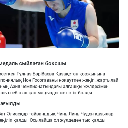
 медаль сыйлаған боксшы
өрсеткен Гүлназ Бөрібаева Қазақстан қоржынына
апониялық Нон Госогаваны нокаутпен жеңіп, жартылай
 оның Азия чемпионатындағы алғашқы жүлдесімен
ль есебін ашқан маңызды жетістік болды.
қағылды
мбат Әлиасқар тайваньдық Чинь Линь Чуден қазылар
ңіліп қалды. Осылайша ол жүлдеден тыс қалды.