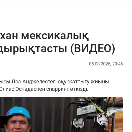
рхан мексикалық
ырықтасты (ВИДЕО)
05.08.2026, 20:46
ысы Лос-Анджелестегі оқу-жаттығу жиыны
Элиас Эспадаспен спарринг өткізді.