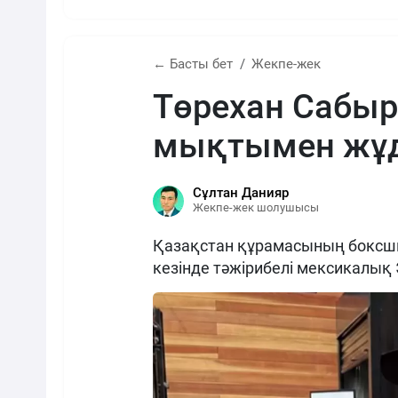
← Басты бет
Жекпе-жек
Төрехан Сабы
мықтымен жұд
Сұлтан Данияр
Жекпе-жек шолушысы
Қазақстан құрамасының боксш
кезінде тәжірибелі мексикалық 