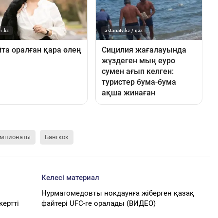
емпионаты
Бангкок
Келесі материал
Нурмагомедовты нокдаунға жіберген қазақ
ертті
файтері UFC-ге оралады (ВИДЕО)