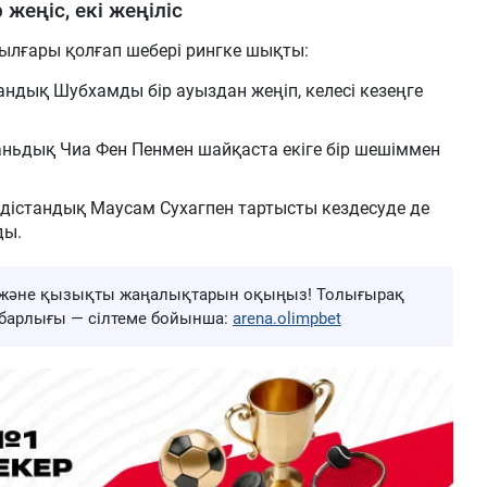
жеңіс, екі жеңіліс
ылғары қолғап шебері рингке шықты:
стандық Шубхамды бір ауыздан жеңіп, келесі кезеңге
ваньдық Чиа Фен Пенмен шайқаста екіге бір шешіммен
ндістандық Маусам Сухагпен тартысты кездесуде де
ды.
ңа және қызықты жаңалықтарын оқыңыз! Толығырақ
ң барлығы — сілтеме бойынша:
arena.olimpbet