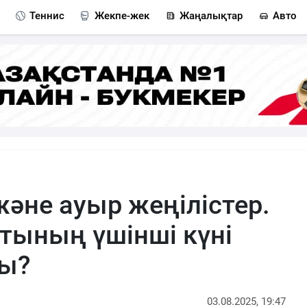
Теннис
Жекпе-жек
Жаңалықтар
Авто
және ауыр жеңілістер.
тының үшінші күні
ды?
03.08.2025, 19:47