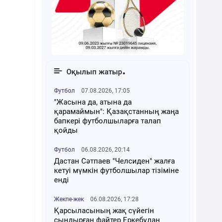
Оқылып жатыр
Футбол
07.08.2026, 17:05
"Жасына да, атына да
қарамаймын": Қазақстанның жаңа
бапкері футболшыларға талап
қойды
Футбол
06.08.2026, 20:14
Дастан Сәтпаев "Челсиден" жалға
кетуі мүмкін футболшылар тізіміне
енді
Жекпе-жек
06.08.2026, 17:28
Қарсыласының жақ сүйегін
сындырған файтер Еркебұлан