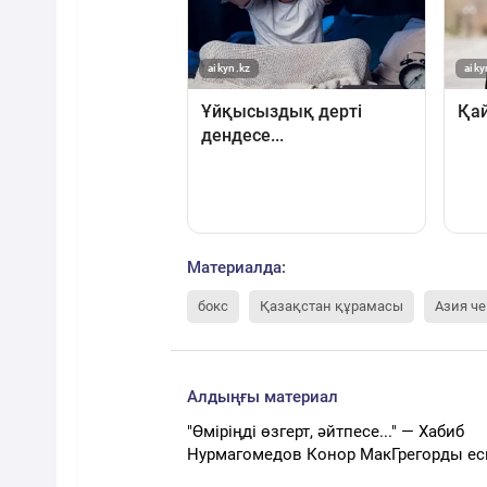
Материалда:
бокс
Қазақстан құрамасы
Азия ч
Алдыңғы материал
"Өміріңді өзгерт, әйтпесе..." — Хабиб
Нурмагомедов Конор МакГрегорды еск