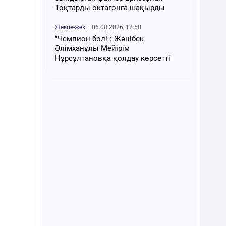
Тоқтарды октагонға шақырды
Жекпе-жек
06.08.2026, 12:58
"Чемпион бол!": Жәнібек
Әлімханұлы Мейірім
Нұрсұлтановқа қолдау көрсетті