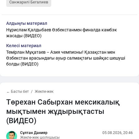
Санжарәлі Бегалиев
Алдыңғы материал
Нұрислам Қалдыбаев Өзбекстанмен финалда камбэк
жасады (ВИДЕО)
Келесі материал
Темірлан Мұқатаев – Азия чемпионы! Қазақстан мен
Өзбекстан арасындағы ауыр салмақтағы шайқас шешуші
болды (ВИДЕО)
← Басты бет
Жекпе-жек
Төрехан Сабырхан мексикалық
мықтымен жұдырықтасты
(ВИДЕО)
Сұлтан Данияр
05.08.2026, 20:46
Жекпе-жек шолушысы