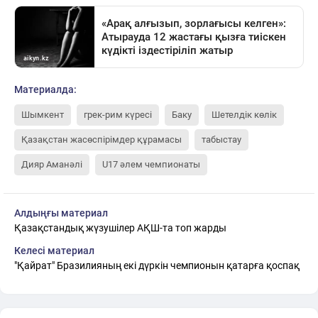
Материалда:
Шымкент
грек-рим күресі
Баку
Шетелдік көлік
Қазақстан жасөспірімдер құрамасы
табыстау
Дияр Аманәлі
U17 әлем чемпионаты
Алдыңғы материал
Қазақстандық жүзушілер АҚШ-та топ жарды
Келесі материал
"Қайрат" Бразилияның екі дүркін чемпионын қатарға қоспақ