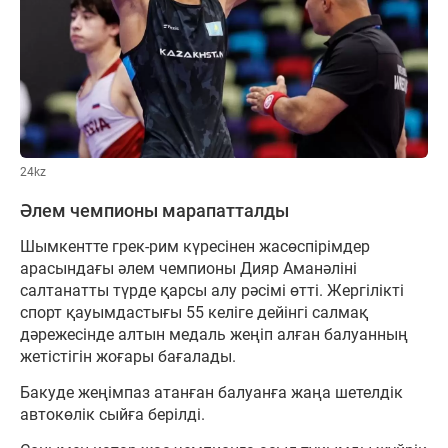
24kz
Әлем чемпионы марапатталды
Шымкентте грек-рим күресінен жасөспірімдер
арасындағы әлем чемпионы Дияр Аманәліні
салтанатты түрде қарсы алу рәсімі өтті. Жергілікті
спорт қауымдастығы 55 келіге дейінгі салмақ
дәрежесінде алтын медаль жеңіп алған балуанның
жетістігін жоғары бағалады.
Бакуде жеңімпаз атанған балуанға жаңа шетелдік
автокөлік сыйға берілді.