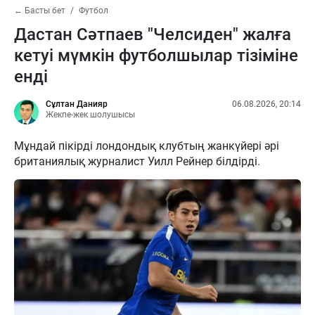
← Басты бет
Футбол
Дастан Сәтпаев "Челсиден" жалға
кетуі мүмкін футболшылар тізіміне
енді
Сұлтан Данияр
06.08.2026, 20:14
Жекпе-жек шолушысы
Мұндай пікірді лондондық клубтың жанкүйері әрі
британиялық журналист Уилл Рейнер білдірді.