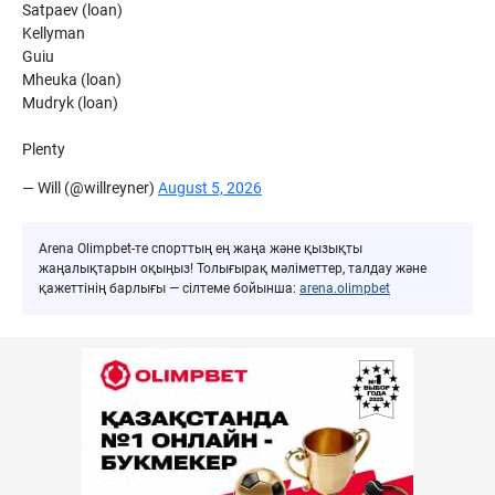
Satpaev (loan)
Kellyman
Guiu
Mheuka (loan)
Mudryk (loan)
Plenty
— Will (@willreyner)
August 5, 2026
Arena Olimpbet-те спорттың ең жаңа және қызықты
жаңалықтарын оқыңыз! Толығырақ мәліметтер, талдау және
қажеттінің барлығы — сілтеме бойынша:
arena.olimpbet