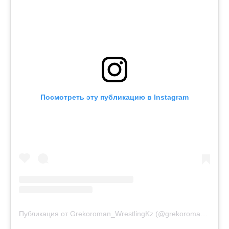
Посмотреть эту публикацию в Instagram
Публикация от Grekoroman_WrestlingKz (@grekoroman_wrestlingkz)