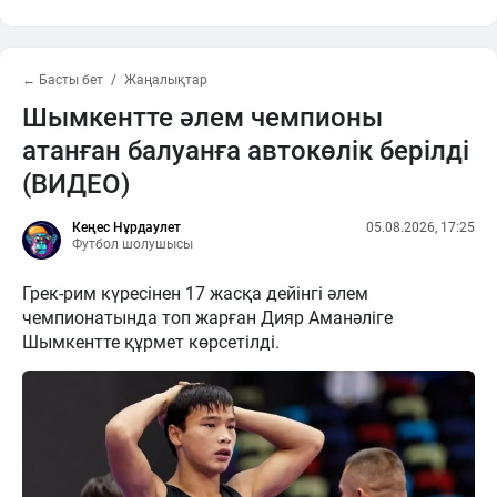
← Басты бет
Жаңалықтар
Шымкентте әлем чемпионы
атанған балуанға автокөлік берілді
(ВИДЕО)
Кеңес Нұрдаулет
05.08.2026, 17:25
Футбол шолушысы
Грек-рим күресінен 17 жасқа дейінгі әлем
чемпионатында топ жарған Дияр Аманәліге
Шымкентте құрмет көрсетілді.