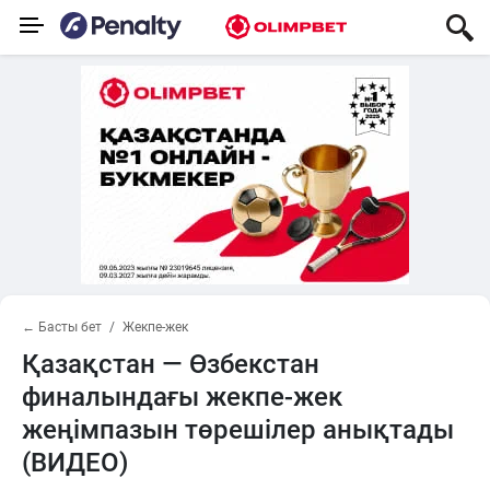
← Басты бет
Жекпе-жек
Қазақстан — Өзбекстан
финалындағы жекпе-жек
жеңімпазын төрешілер анықтады
(ВИДЕО)