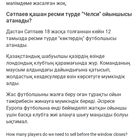
мәлімдеме жасалған жоқ.
Сәтпаев қашан ресми түрде "Челси" ойыншысы
атанады?
Дастан Сәтпаев 18 жасқа толғаннан кейін 12
тамызда ресми түрде "көктердің" футболшысы
атанады.
Қазақстандық шабуылшы қазірдің өзінде
лондондық клубтың қарамағында жүр. Команданың
маусым алдындағы дайындығына қатысып,
жолдастық кездесулерде өзін көрсетуге мүмкіндік
алды.
Жас футболшыны жалға беру оған тұрақты ойын
тәжірибесін жинауға мүмкіндік береді. Әсіресе
Еуропа футболына енді бейімделіп жатқан ойыншы
үшін басқа клубта жиі алаңға шығу маңызды болуы
ықтимал.
How many players do we need to sell before the window closes?