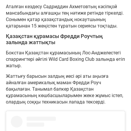
Аталған кездесу Садриддин Ахметовтың кәсіпқой
мансабындағы алғашқы тең нәтиже ретінде тіркелді.
Сонымен қатар қазақстандық нокаутшының
қатарынан 15 жеңістен тұратын сериясы тоқтады.
Қазақстан құрамасы Фредди Роучтың
залында жаттықты
Бокстан Қазақстан құрамасының Лос-Анджелестегі
спаррингтері әйгілі Wild Card Boxing Club залында өтіп
жатыр.
Жаттығу барысын залдың иесі әрі аты аңызға
айналған америкалық маман Фредди Роуч
бақылаған. Танымал бапкер Қазақстан
құрамасының көшбасшыларымен жеке жұмыс істеп,
олардың соққы техникасын лапада тексерді.