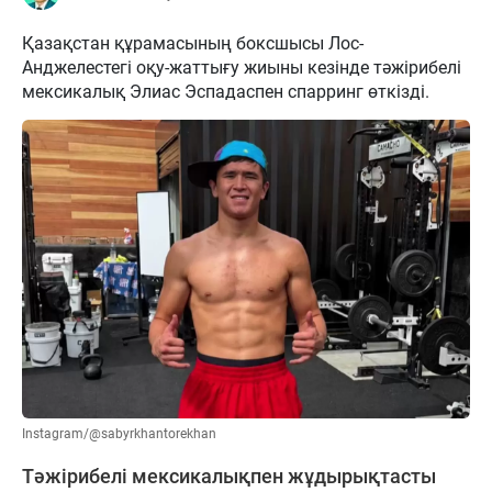
Қазақстан құрамасының боксшысы Лос-
Анджелестегі оқу-жаттығу жиыны кезінде тәжірибелі
мексикалық Элиас Эспадаспен спарринг өткізді.
Instagram/@sabyrkhantorekhan
Тәжірибелі мексикалықпен жұдырықтасты