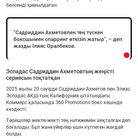
белсенді қимылдаған.
"Садриддин Ахметовпен тең түскен
боксшымен спарринг өткізіп жатыр", – деп
жазды Ілияс Оралбеков.
Эспадас Садриддин Ахметовтың жеңісті
сериясын тоқтатқан
2025 жылы 20 сәуірде Садриддин Ахметов пен Элиас
Эспадас АҚШ-тың Калифорния штатындағы
Коммерс қаласында 360 Promotions бокс кешінде
кездесті.
Төрешілер жекпе-жекті тең нәтижемен аяқталған деп
бағалады. Бұл жанкүйерлер үшін күтпеген жағдай
болды.