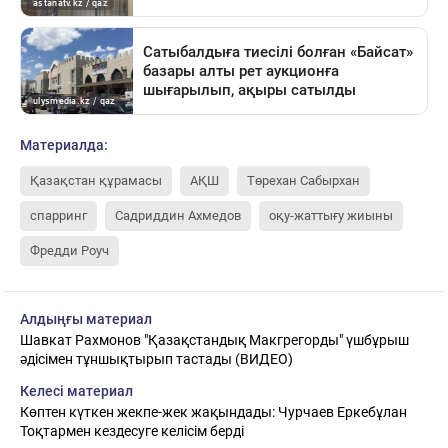
Материалда:
Қазақстан құрамасы
АҚШ
Төрехан Сабырхан
спарринг
Садриддин Ахмедов
оқу-жаттығу жиыны
Фредди Роуч
Алдыңғы материал
Шавкат Рахмонов "Қазақстандық Макгрегорды" үшбұрыш
әдісімен тұншықтырып тастады (ВИДЕО)
Келесі материал
Көптен күткен жекпе-жек жақындады: Чурчаев Еркебұлан
Тоқтармен кездесуге келісім берді