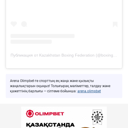
Публикация от Kazakhstan Boxing Federation (@boxingkazakhstan)
Arena Olimpbet-те спорттың ең жаңа және қызықты
жаңалықтарын оқыңыз! Толығырақ мәліметтер, талдау және
қажеттінің барлығы — сілтеме бойынша:
arena.olimpbet