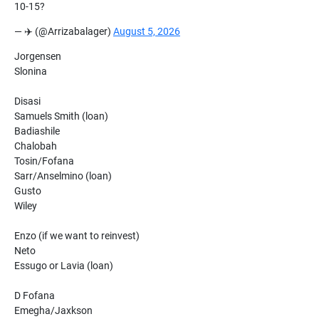
10-15?
— ✈️ (@Arrizabalager)
August 5, 2026
Jorgensen
Slonina
Disasi
Samuels Smith (loan)
Badiashile
Chalobah
Tosin/Fofana
Sarr/Anselmino (loan)
Gusto
Wiley
Enzo (if we want to reinvest)
Neto
Essugo or Lavia (loan)
D Fofana
Emegha/Jaxkson