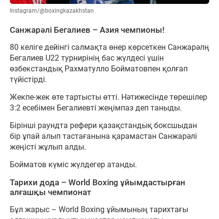
Instagram/@boxingkazakhstan
Санжарәлі Бегалиев – Азия чемпионы!
80 келіге дейінгі салмақта өнер көрсеткен Санжарәлң
Бегалиев U22 турнирінің бас жүлдесі үшін
өзбекстандық Рахматулло Бойматовпен қолғап
түйістірді.
Жекпе-жек өте тартысты өтті. Нәтижесінде төрешілер
3:2 есебімен Бегалиевті жеңімпаз деп таныды.
Бірінші раундта рефери қазақстандық боксшыдан
бір ұпай алып тастағанына қарамастан Санжарәлі
жеңісті жұлып алды.
Бойматов күміс жүлдегер атанды.
Тарихи дода – World Boxing ұйымдастырған
алғашқы чемпионат
Бұл жарыс – World Boxing ұйымының тарихтағы