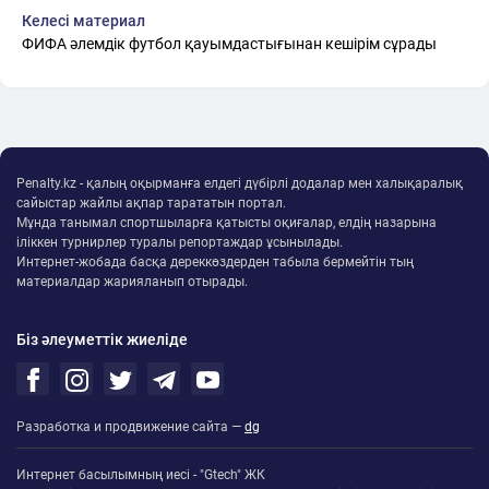
Келесі материал
ФИФА әлемдік футбол қауымдастығынан кешірім сұрады
Penalty.kz - қалың оқырманға елдегі дүбірлі додалар мен халықаралық
сайыстар жайлы ақпар тарататын портал.
Мұнда танымал спортшыларға қатысты оқиғалар, елдің назарына
іліккен турнирлер туралы репортаждар ұсынылады.
Интернет-жобада басқа дереккөздерден табыла бермейтін тың
материалдар жарияланып отырады.
Біз әлеуметтік жиеліде
Разработка и продвижение сайта —
dg
Интернет басылымның иесі - "Gtech" ЖК