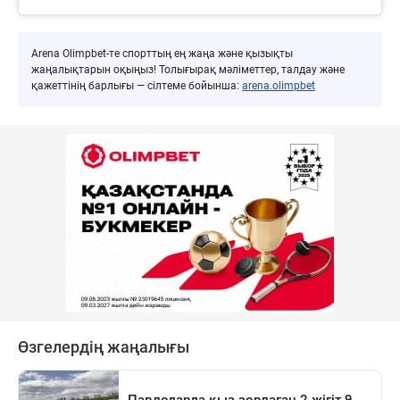
Arena Olimpbet-те спорттың ең жаңа және қызықты
жаңалықтарын оқыңыз! Толығырақ мәліметтер, талдау және
қажеттінің барлығы — сілтеме бойынша:
arena.olimpbet