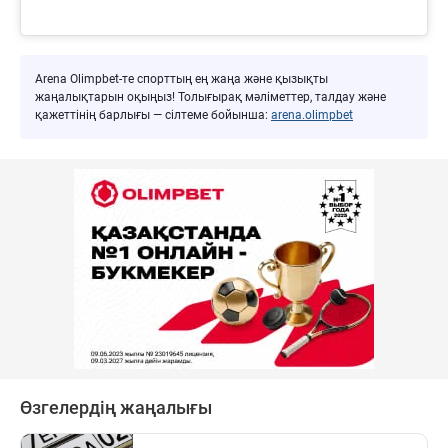
Arena Olimpbet-те спорттың ең жаңа және қызықты
жаңалықтарын оқыңыз! Толығырақ мәліметтер, талдау және
қажеттінің барлығы — сілтеме бойынша:
arena.olimpbet