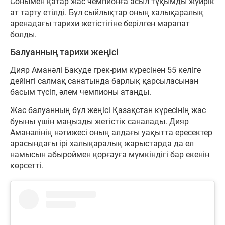
Сонымен қатар жас чемпионға асыл тұқымды жүйрік
ат тарту етілді. Бұл сыйлықтар оның халықаралық
аренадағы тарихи жетістігіне берілген марапат
болды.
Балуанның тарихи жеңісі
Дияр Аманәлі Бакуде грек-рим күресінен 55 келіге
дейінгі салмақ санатында барлық қарсыласынан
басым түсіп, әлем чемпионы атанды.
Жас балуанның бұл жеңісі Қазақстан күресінің жас
буыны үшін маңызды жетістік саналады. Дияр
Аманәлінің нәтижесі оның алдағы уақытта ересектер
арасындағы ірі халықаралық жарыстарда да ел
намысын абыроймен қорғауға мүмкіндігі бар екенін
көрсетті.