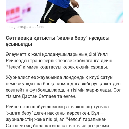
instagram/@alataufans_
Сәтпаевқа қатысты "жалға беру" нұсқасы
ұсынылды
Әлеуметтік желі қолданушыларының бірі Уилл
Рейнерден трансферлік терезе жабылғанға дейін
"Челси" кіммен қоштасуы керек екенін сұрады.
Журналист өз жауабында лондондық клуб сатуы
немесе уақытша басқа командаға жіберуі қажет деп
есептейтін футболшылардың тізімін жариялады. Сол
тізімге Дастан Сәтпаев та енген.
Рейнер жас шабуылшының аты-жөнінің тұсына
"жалға беру" деген нұсқаны көрсеткен. Бұл —
журналистің жеке пікірі, ал "Челси" тарапынан
Сәтпаевтың болашағына қатысты әзірге ресми