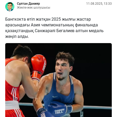
Сұлтан Данияр
11.08.2025, 13:33
Жекпе-жек шолушысы
Бангкокта өтіп жатқан 2025 жылғы жастар
арасындағы Азия чемпионатының финалында
қазақстандық Санжарәлі Бегалиев алтын медаль
жеңіп алды.