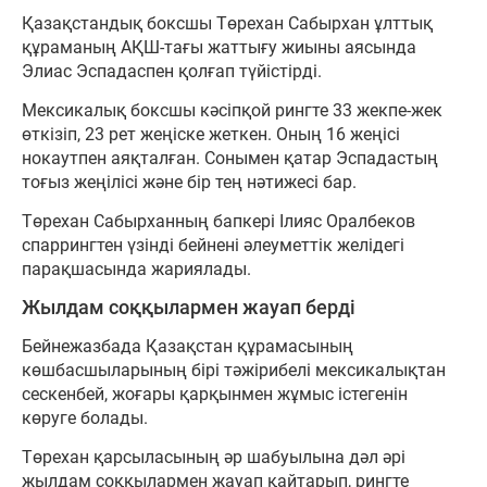
Қазақстандық боксшы Төрехан Сабырхан ұлттық
құраманың АҚШ-тағы жаттығу жиыны аясында
Элиас Эспадаспен қолғап түйістірді.
Мексикалық боксшы кәсіпқой рингте 33 жекпе-жек
өткізіп, 23 рет жеңіске жеткен. Оның 16 жеңісі
нокаутпен аяқталған. Сонымен қатар Эспадастың
тоғыз жеңілісі және бір тең нәтижесі бар.
Төрехан Сабырханның бапкері Ілияс Оралбеков
спаррингтен үзінді бейнені әлеуметтік желідегі
парақшасында жариялады.
Жылдам соққылармен жауап берді
Бейнежазбада Қазақстан құрамасының
көшбасшыларының бірі тәжірибелі мексикалықтан
сескенбей, жоғары қарқынмен жұмыс істегенін
көруге болады.
Төрехан қарсыласының әр шабуылына дәл әрі
жылдам соққылармен жауап қайтарып, рингте