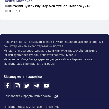
Келесі материал
ҚФФ тәртіп бұзған клубтар мен футболшыларға үкім
шығарды
Penalty.kz - қалың оқырманға елдегі дүбірлі додалар мен халықаралық
сайыстар жайлы ақпар тарататын портал.
Мұнда танымал спортшыларға қатысты оқиғалар, елдің назарына
іліккен турнирлер туралы репортаждар ұсынылады.
Интернет-жобада басқа дереккөздерден табыла бермейтін тың
материалдар жарияланып отырады.
Біз әлеуметтік жиеліде
Разработка и продвижение сайта —
dg
Интернет басылымның иесі - "Gtech" ЖК