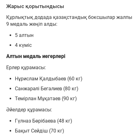
Жарыс қорытындысы
Құрлықтық додада қазақстандық боксшылар жалпы
9 медаль жеңіп алды:
5 алтын
4 күміс
Алтын медаль иегерлері
Ерлер құрамасы:
Нұрислам Қалдыбаев (60 кг)
Санжарәлі Бегалиев (80 кг)
Темірлан Мұқатаев (90 кг)
Әйелдер құрамасы:
Гүлназ Бөрібаева (48 кг)
Бақыт Сейдіш (70 кг)