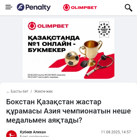
← Басты бет
Жекпе-жек
Бокстан Қазақстан жастар
құрамасы Азия чемпионатын неше
медальмен аяқтады?
Кубеев Алихан
11.08.2025, 14:57
Бокс шолушысы