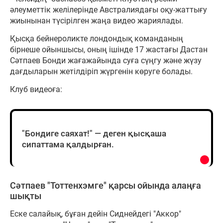
әлеуметтік желілерінде Австралиядағы оқу-жаттығу
жиынынан түсірілген жаңа видео жариялады.
Қысқа бейнероликте лондондық команданың
бірнеше ойыншысы, оның ішінде 17 жастағы Дастан
Сәтпаев Бонди жағажайында суға сүңгу және жүзу
дағдыларын жетілдіріп жүргенін көруге болады.
Клуб видеоға:
"Бондиге саяхат!" — деген қысқаша
сипаттама қалдырған.
Сәтпаев "Тоттенхэмге" қарсы ойында алаңға
шықты
Еске салайық, бұған дейін Сиднейдегі "Аккор"