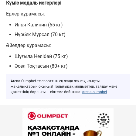
Күміс медаль иегерлері
Ерлер құрамасы:
Илья Калинин (65 кг)
Нұрбек Мұрсал (70 кг)
Әйелдер құрамасы:
Шұғыла Нәлібай (75 кг)
Әсел Тоқтасын (80+ кг)
Arena Olimpbet-те спорттың ең жаңа және қызықты
жаңалықтарын оқыңыз! Толығырақ мәліметтер, талдау және
қажеттінің барлығы — сілтеме бойынша:
arena.olimpbet