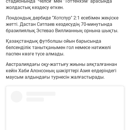
стадионында "Челси" мен "Тоттенхэм" арасында
жолдастық кездесу өткен.
Лондондық дербиде "Хотспур" 2:1 есебімен жеңіске
жетті. Дастан Сәтпаев кездесудің 70-минутында
бразилиялық Эстевао Виллианның орнына шықты.
Қазақстандық футболшы ойын барысында
белсенділік танытқанымен гол немесе нәтижелі
паспен көзге түсе алмады.
Австралиядағы оқу-жаттығу жиыны аяқталғаннан
кейін Хаби Алонсоның шәкірттері Азия елдеріндегі
маусым алдындағы турнесін жалғастырады.