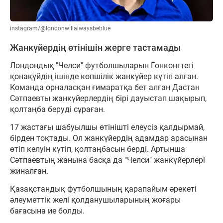
instagram/@londonwillalwaysbeblue
Жанкүйердің өтінішін жерге тастамады
Лондондық "Челси" футболшыларын Гонконгтегі
қонақүйдің ішінде көпшілік жанкүйер күтіп алған.
Команда орналасқан ғимаратқа бет алған Дастан
Сәтпаевты жанкүйерлердің бірі дауыстап шақырып,
қолтаңба беруді сұраған.
17 жастағы шабуылшы өтінішті елеусіз қалдырмай,
бірден тоқтады. Ол жанкүйердің адамдар арасынан
өтіп келуін күтіп, қолтаңбасын берді. Артынша
Сәтпаевтың жанына басқа да "Челси" жанкүйерлері
жиналған.
Қазақстандық футболшының қарапайым әрекеті
әлеуметтік желі қолданушыларының жоғары
бағасына ие болды.