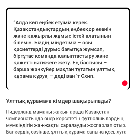
“Алда көп еңбек етуіміз керек.
Қазақстандықтардың еңбекқор екенін
және қажырлы жұмыс істей алатынын
білемін. Біздің міндетіміз – осы
қасиеттерді дұрыс бағытқа жұмсап,
біртұтас команда қалыптастыру және
қажетті нәтижеге жету. Ең бастысы –
барша жанкүйер мақтан тұтатын ұлттық
құрама құруә, – деді ван ’т Схип.
Ұлттық құрамаға кімдер шақырылады?
Нидерланд маманы жақын арада Қазақстан
чемпионатында өнер көрсететін футболшылардың
мүмкіндігін жан-жақты саралауды жоспарлап отыр.
Бапкердің сөзінше, ұлттық құрама сапына қосылуға