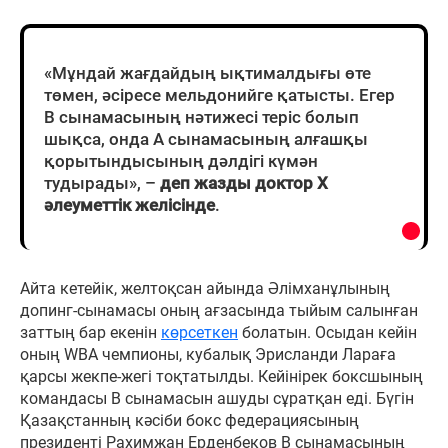
«Мұндай жағдайдың ықтималдығы өте
төмен, әсіресе мельдонийге қатысты. Егер
В сынамасының нәтижесі теріс болып
шықса, онда А сынамасының алғашқы
қорытындысының дәлдігі күмән
тудырады», –
деп
жазды
доктор
X
әлеуметтік
желісінде
.
Айта кетейік, желтоқсан айында Әлімханұлының
допинг-сынамасы оның ағзасында тыйым салынған
заттың бар екенін
көрсеткен
болатын. Осыдан кейін
оның WBA чемпионы, кубалық Эрисланди Лараға
қарсы жекпе-жегі тоқтатылды. Кейінірек боксшының
командасы В сынамасын ашуды сұратқан еді. Бүгін
Қазақстанның кәсіби бокс федерациясының
президенті Рахимжан Ерденбеков В сынамасының