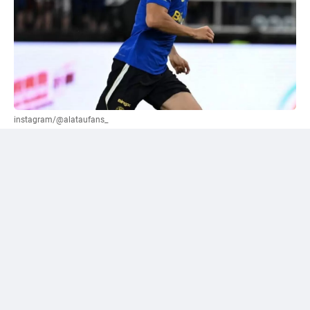
instagram/@alataufans_
Сәтпаевқа қатысты "жалға беру" нұсқасы
ұсынылды
Әлеуметтік желі қолданушыларының бірі Уилл
Рейнерден трансферлік терезе жабылғанға дейін
"Челси" кіммен қоштасуы керек екенін сұрады.
Журналист өз жауабында лондондық клуб сатуы
немесе уақытша басқа командаға жіберуі қажет деп
есептейтін футболшылардың тізімін жариялады. Сол
тізімге Дастан Сәтпаев та енген.