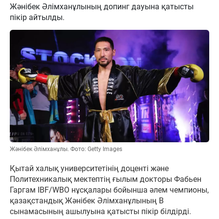
Жәнібек Әлімханұлының допинг дауына қатысты
пікір айтылды.
Жәнібек Әлімханұлы. Фото: Getty Images
Қытай халық университетінің доценті және
Политехникалық мектептің ғылым докторы Фабьен
Гаргам IBF/WBO нұсқалары бойынша әлем чемпионы,
қазақстандық Жәнібек Әлімханұлының В
сынамасының ашылуына қатысты пікір білдірді.