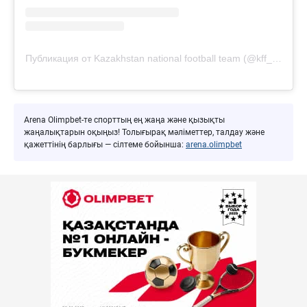
Публикация от Kazakhstan national football team (@kff_team)
Arena Olimpbet-те спорттың ең жаңа және қызықты
жаңалықтарын оқыңыз! Толығырақ мәліметтер, талдау және
қажеттінің барлығы — сілтеме бойынша:
arena.olimpbet