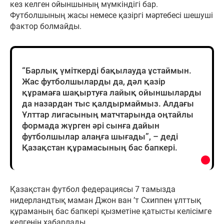
кез келген ойыншының мүмкіндігі бар.
Футболшының жасы немесе қазіргі мәртебесі шешуші
фактор болмайды.
“Барлық үміткерді бақылауда ұстаймын.
Жас футболшыларды да, дәл қазір
құрамаға шақыртуға лайық ойыншыларды
да назардан тыс қалдырмаймыз. Алдағы
Ұлттар лигасының матчтарында оңтайлы
формада жүрген әрі сынға дайын
футболшылар алаңға шығады”, – деді
Қазақстан құрамасының бас бапкері.
Қазақстан футбол федерациясы 7 тамызда
нидерландтық маман Джон ван ’т Схиппен ұлттық
құраманың бас бапкері қызметіне қатысты келісімге
келгенін хабарлады.