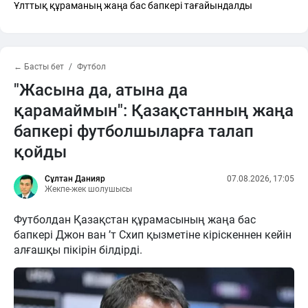
Ұлттық құраманың жаңа бас бапкері тағайындалды
← Басты бет
Футбол
"Жасына да, атына да
қарамаймын": Қазақстанның жаңа
бапкері футболшыларға талап
қойды
Сұлтан Данияр
07.08.2026, 17:05
Жекпе-жек шолушысы
Футболдан Қазақстан құрамасының жаңа бас
бапкері Джон ван ’т Схип қызметіне кіріскеннен кейін
алғашқы пікірін білдірді.