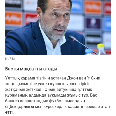
NUR.kz
Басты мақсатты атады
Ұлттық құрама тізгінін ұстаған Джон ван ’т Схип
жаңа қызметіне үлкен құлшыныспен кірісіп
жатқанын жеткізді. Оның айтуынша, ұлттық
құраманың алдында ауқымды жұмыс тұр. Бас
бапкер қазақстандық футболшылардың
еңбекқорлығы мен күрескерлік қасиетін ерекше атап
өтті.