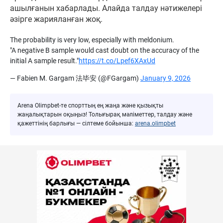
ашылғанын хабарлады. Алайда талдау нәтижелері
әзірге жарияланған жоқ.
The probability is very low, especially with meldonium.
"A negative B sample would cast doubt on the accuracy of the
initial A sample result."
https://t.co/Lpef6XAxUd
— Fabien M. Gargam 法毕安 (@FGargam)
January 9, 2026
Arena Olimpbet-те спорттың ең жаңа және қызықты
жаңалықтарын оқыңыз! Толығырақ мәліметтер, талдау және
қажеттінің барлығы — сілтеме бойынша:
arena.olimpbet