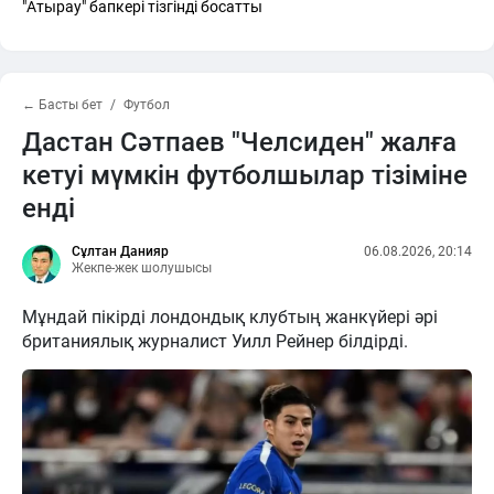
"Атырау" бапкері тізгінді босатты
← Басты бет
Футбол
Дастан Сәтпаев "Челсиден" жалға
кетуі мүмкін футболшылар тізіміне
енді
Сұлтан Данияр
06.08.2026, 20:14
Жекпе-жек шолушысы
Мұндай пікірді лондондық клубтың жанкүйері әрі
британиялық журналист Уилл Рейнер білдірді.