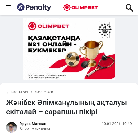
← Басты бет
Жекпе-жек
Жәнібек Әлімханұлының ақталуы
екіталай – сарапшы пікірі
Уруов Мағжан
10.01.2026, 10:49
Спорт журналисі