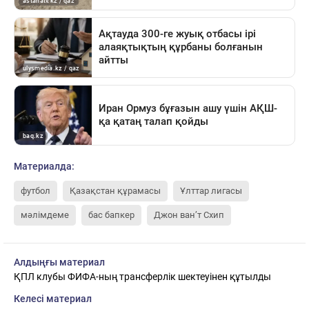
Материалда:
футбол
Қазақстан құрамасы
Ұлттар лигасы
мәлімдеме
бас бапкер
Джон ван’т Схип
Алдыңғы материал
ҚПЛ клубы ФИФА-ның трансферлік шектеуінен құтылды
Келесі материал