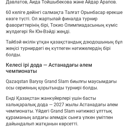
Давлатов, Аида Тойшыбекова және Айдар Арапов.
60 келіге дейінгі салмақта Талғат Орынбасар ерекше
көзге түсті. Ол жартылай финалда турнир
фавориттерінің бірі, Токио Олимпиадасының күміс
жүлдегері Ян Юн-Вэйді жеңді.
Тайбэй өкілін ұтқан қазақстандық дзюдошының бұл
жеңісі турнирдегі ең күтпеген нәтижелердің бірі
болды.
Келесі ірі дода — Астанадағы әлем
чемпионаты
Qazaqstan Barysy Grand Slam биылғы маусымдағы
осы серияның қорытынды турнирі болды.
Енді Қазақстан жанкүйерлері үшін басты
халықаралық дода — 2027 жылы Астанадағы әлем
чемпионаты. Үйдегі Grand Slam нәтижесі ұлттық
құраманың алдағы әлемдік сынға үлкен үмітпен
дайындалып жатқанын көрсетті.