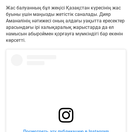
Жас балуанның бұл жеңісі Қазақстан күресінің жас
буыны үшін маңызды жетістік саналады. Дияр
Аманәлінің нәтижесі оның алдағы уақытта ересектер
арасындағы ірі халықаралық жарыстарда да ел
намысын абыроймен қорғауға мүмкіндігі бар екенін
көрсетті.
Посмотреть эту публикацию в Instagram