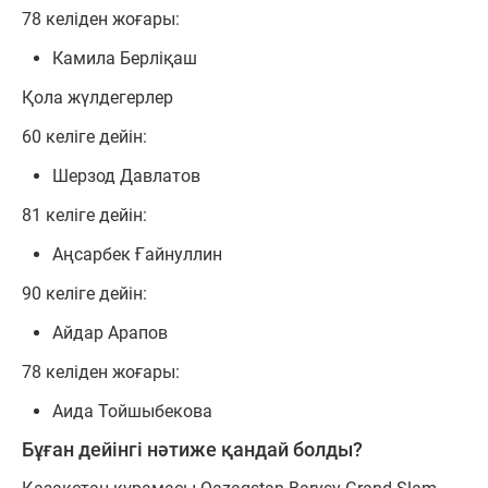
78 келіден жоғары:
Камила Берліқаш
Қола жүлдегерлер
60 келіге дейін:
Шерзод Давлатов
81 келіге дейін:
Аңсарбек Ғайнуллин
90 келіге дейін:
Айдар Арапов
78 келіден жоғары:
Аида Тойшыбекова
Бұған дейінгі нәтиже қандай болды?