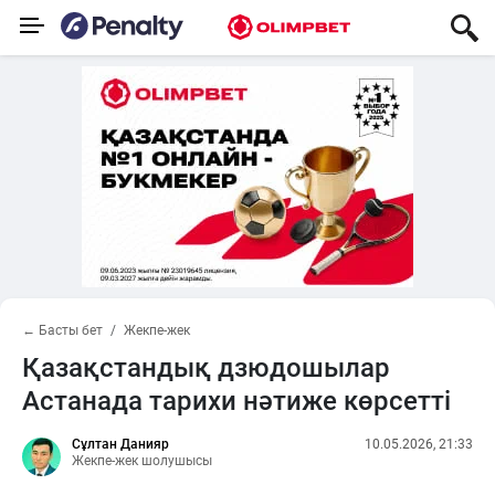
← Басты бет
Жекпе-жек
Қазақстандық дзюдошылар
Астанада тарихи нәтиже көрсетті
Сұлтан Данияр
10.05.2026, 21:33
Жекпе-жек шолушысы