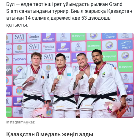
Бұл — елде төртінші рет ұйымдастырылған Grand
Slam санатындағы турнир. Биыл жарысқа Қазақстан
атынан 14 салмақ дәрежесінде 53 дзюдошы
қатысты.
Instagram/@kaz
Қазақстан 8 медаль жеңіп алды