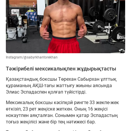
Instagram/@sabyrkhantorekhan
Тәжірибелі мексикалықпен жұдырықтасты
Қазақстандық боксшы Төрехан Сабырхан ұлттық
құраманың АҚШ-тағы жаттығу жиыны аясында
Элиас Эспадаспен қолғап түйістірді.
Мексикалық боксшы кәсіпқой рингте 33 жекпе-жек
өткізіп, 23 рет жеңіске жеткен. Оның 16 жеңісі
нокаутпен аяқталған. Сонымен қатар Эспадастың
тоғыз жеңілісі және бір тең нәтижесі бар.