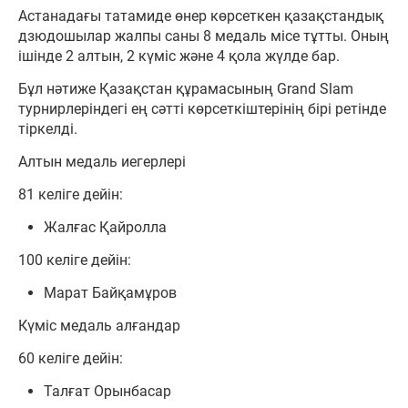
Астанадағы татамиде өнер көрсеткен қазақстандық
дзюдошылар жалпы саны 8 медаль місе тұтты. Оның
ішінде 2 алтын, 2 күміс және 4 қола жүлде бар.
Бұл нәтиже Қазақстан құрамасының Grand Slam
турнирлеріндегі ең сәтті көрсеткіштерінің бірі ретінде
тіркелді.
Алтын медаль иегерлері
81 келіге дейін:
Жалғас Қайролла
100 келіге дейін:
Марат Байқамұров
Күміс медаль алғандар
60 келіге дейін:
Талғат Орынбасар