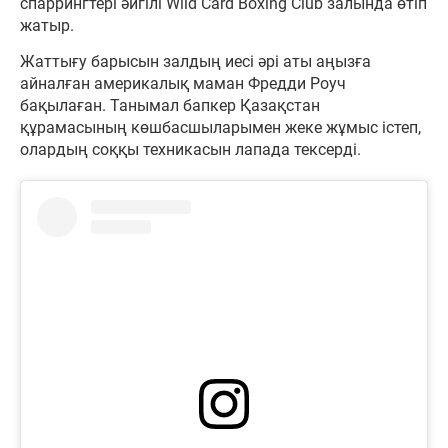
спаррингтері әйгілі Wild Card Boxing Club залында өтіп
жатыр.
Жаттығу барысын залдың иесі әрі аты аңызға
айналған америкалық маман Фредди Роуч
бақылаған. Танымал бапкер Қазақстан
құрамасының көшбасшыларымен жеке жұмыс істеп,
олардың соққы техникасын лапада тексерді.