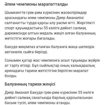
Әлем чемпионы марапатталды
Шымкентте грек-рим күресінен жасөспірімдер
арасындағы әлем чемпионы Дияр Аманәліні
салтанатты түрде қарсы алу рәсімі өтті. Жергілікті
спорт қауымдастығы 55 келіге дейінгі салмақ
дәрежесінде алтын медаль жеңіп алған балуанның
жетістігін жоғары бағалады.
Бакуде жеңімпаз атанған балуанға жаңа шетелдік
автокөлік сыйға берілді.
Сонымен қатар жас чемпионға асыл тұқымды жүйрік
ат тарту етілді. Бұл сыйлықтар оның халықаралық
аренадағы тарихи жетістігіне берілген марапат
болды.
Балуанның тарихи жеңісі
Дияр Аманәлі Бакуде грек-рим күресінен 55 келіге
дейінгі салмақ санатында барлық қарсыласынан
басым түсіп, әлем чемпионы атанды.