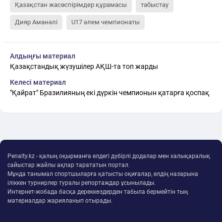
Қазақстан жасөспірімдер құрамасы
табыстау
Дияр Аманәлі
U17 әлем чемпионаты
Алдыңғы материал
Қазақстандық жүзушілер АҚШ-та топ жарды
Келесі материал
"Қайрат" Бразилияның екі дүркін чемпионын қатарға қоспақ
Penalty.kz - қалың оқырманға елдегі дүбірлі додалар мен халықаралық
сайыстар жайлы ақпар тарататын портал.
Мұнда танымал спортшыларға қатысты оқиғалар, елдің назарына
іліккен турнирлер туралы репортаждар ұсынылады.
Интернет-жобада басқа дереккөздерден табыла бермейтін тың
материалдар жарияланып отырады.