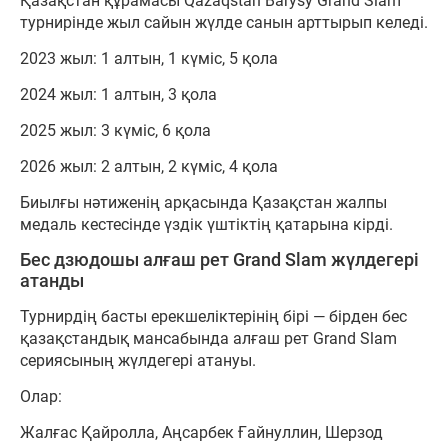
Қазақстан құрамасы Qazaqstan Barysy Grand Slam
турнирінде жыл сайын жүлде санын арттырып келеді.
2023 жыл: 1 алтын, 1 күміс, 5 қола
2024 жыл: 1 алтын, 3 қола
2025 жыл: 3 күміс, 6 қола
2026 жыл: 2 алтын, 2 күміс, 4 қола
Биылғы нәтиженің арқасында Қазақстан жалпы
медаль кестесінде үздік үштіктің қатарына кірді.
Бес дзюдошы алғаш рет Grand Slam жүлдегері
атанды
Турнирдің басты ерекшеліктерінің бірі — бірден бес
қазақстандық мансабында алғаш рет Grand Slam
сериясының жүлдегері атануы.
Олар:
Жалғас Қайролла, Аңсарбек Ғайнуллин, Шерзод