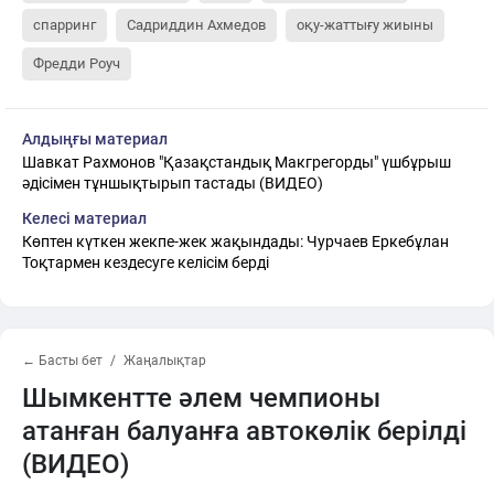
спарринг
Садриддин Ахмедов
оқу-жаттығу жиыны
Фредди Роуч
Алдыңғы материал
Шавкат Рахмонов "Қазақстандық Макгрегорды" үшбұрыш
әдісімен тұншықтырып тастады (ВИДЕО)
Келесі материал
Көптен күткен жекпе-жек жақындады: Чурчаев Еркебұлан
Тоқтармен кездесуге келісім берді
← Басты бет
Жаңалықтар
Шымкентте әлем чемпионы
атанған балуанға автокөлік берілді
(ВИДЕО)