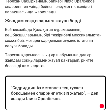
Төрехан Сабырханның бапкері Ілияс Оралбеков
спаррингтен үзінді бейнені әлеуметтік желідегі
парақшасында жариялады.
Жылдам соққылармен жауап берді
Бейнежазбада Қазақстан құрамасының
көшбасшыларының бірі тәжірибелі мексикалықтан
сескенбей, жоғары қарқынмен жұмыс істегенін
көруге болады.
Төрехан қарсыласының әр шабуылына дәл әрі
жылдам соққылармен жауап қайтарып, рингте
белсенді қимылдаған.
"Садриддин Ахметовпен тең түскен
боксшымен спарринг өткізіп жатыр", – деп
жазды Ілияс Оралбеков.