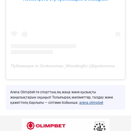
Публикация от Grekoroman_WrestlingKz (@grekoroman_wrestlingkz)
Arena Olimpbet-те спорттың ең жаңа және қызықты
жаңалықтарын оқыңыз! Толығырақ мәліметтер, талдау және
қажеттінің барлығы — сілтеме бойынша:
arena.olimpbet