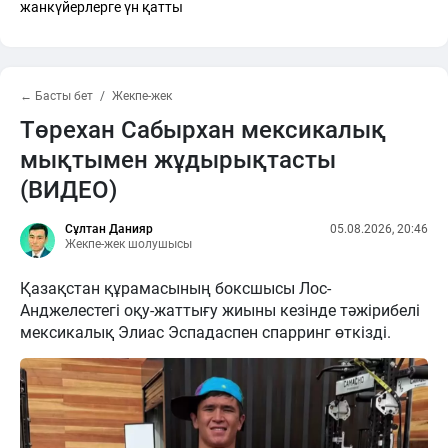
жанкүйерлерге үн қатты
← Басты бет
Жекпе-жек
Төрехан Сабырхан мексикалық
мықтымен жұдырықтасты
(ВИДЕО)
Сұлтан Данияр
05.08.2026, 20:46
Жекпе-жек шолушысы
Қазақстан құрамасының боксшысы Лос-
Анджелестегі оқу-жаттығу жиыны кезінде тәжірибелі
мексикалық Элиас Эспадаспен спарринг өткізді.