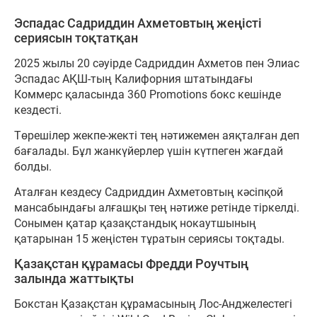
Эспадас Садриддин Ахметовтың жеңісті
сериясын тоқтатқан
2025 жылы 20 сәуірде Садриддин Ахметов пен Элиас
Эспадас АҚШ-тың Калифорния штатындағы
Коммерс қаласында 360 Promotions бокс кешінде
кездесті.
Төрешілер жекпе-жекті тең нәтижемен аяқталған деп
бағалады. Бұл жанкүйерлер үшін күтпеген жағдай
болды.
Аталған кездесу Садриддин Ахметовтың кәсіпқой
мансабындағы алғашқы тең нәтиже ретінде тіркелді.
Сонымен қатар қазақстандық нокаутшының
қатарынан 15 жеңістен тұратын сериясы тоқтады.
Қазақстан құрамасы Фредди Роучтың
залында жаттықты
Бокстан Қазақстан құрамасының Лос-Анджелестегі