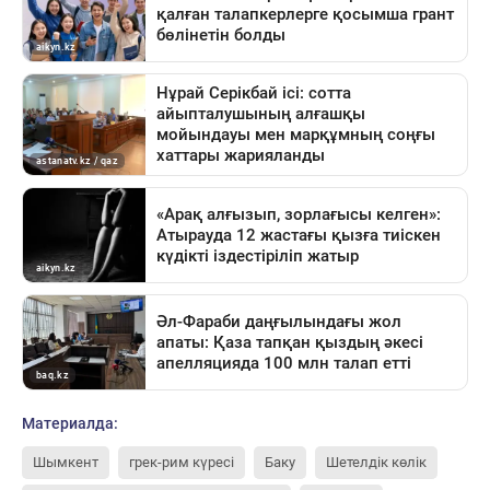
Материалда:
Шымкент
грек-рим күресі
Баку
Шетелдік көлік