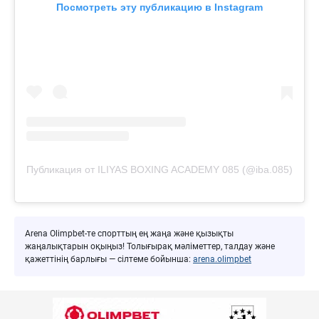
Посмотреть эту публикацию в Instagram
Публикация от ILIYAS BOXING ACADEMY 085 (@iba.085)
Arena Olimpbet-те спорттың ең жаңа және қызықты
жаңалықтарын оқыңыз! Толығырақ мәліметтер, талдау және
қажеттінің барлығы — сілтеме бойынша:
arena.olimpbet