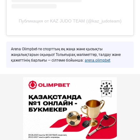
Публикация от KAZ JUDO TEAM (@kaz_judoteam)
Arena Olimpbet-те спорттың ең жаңа және қызықты
жаңалықтарын оқыңыз! Толығырақ мәліметтер, талдау және
қажеттінің барлығы — сілтеме бойынша:
arena.olimpbet