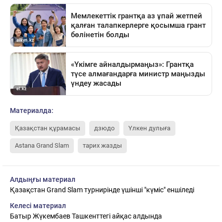
Материалда:
Қазақстан құрамасы
дзюдо
Үлкен дулыға
Astana Grand Slam
тарих жазды
Алдыңғы материал
Қазақстан Grand Slam турнирінде үшінші "күміс" еншіледі
Келесі материал
Батыр Жүкембаев Ташкенттегі айқас алдында