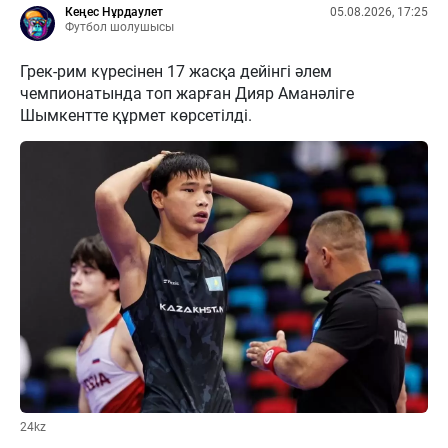
Кеңес Нұрдаулет
05.08.2026, 17:25
Футбол шолушысы
Грек-рим күресінен 17 жасқа дейінгі әлем
чемпионатында топ жарған Дияр Аманәліге
Шымкентте құрмет көрсетілді.
24kz