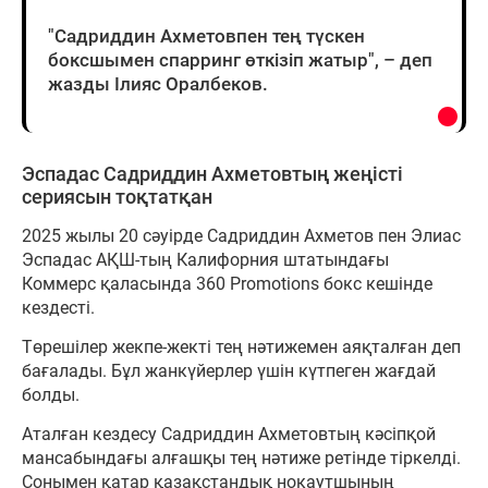
"Садриддин Ахметовпен тең түскен
боксшымен спарринг өткізіп жатыр", – деп
жазды Ілияс Оралбеков.
Эспадас Садриддин Ахметовтың жеңісті
сериясын тоқтатқан
2025 жылы 20 сәуірде Садриддин Ахметов пен Элиас
Эспадас АҚШ-тың Калифорния штатындағы
Коммерс қаласында 360 Promotions бокс кешінде
кездесті.
Төрешілер жекпе-жекті тең нәтижемен аяқталған деп
бағалады. Бұл жанкүйерлер үшін күтпеген жағдай
болды.
Аталған кездесу Садриддин Ахметовтың кәсіпқой
мансабындағы алғашқы тең нәтиже ретінде тіркелді.
Сонымен қатар қазақстандық нокаутшының