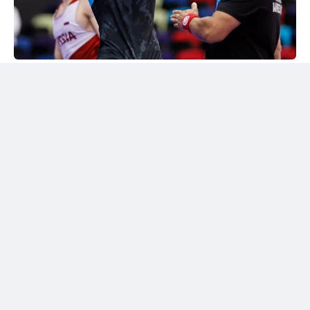
24kz
Әлем чемпионы марапатталды
Шымкентте грек-рим күресінен жасөспірімдер
арасындағы әлем чемпионы Дияр Аманәліні
салтанатты түрде қарсы алу рәсімі өтті. Жергілікті
спорт қауымдастығы 55 келіге дейінгі салмақ
дәрежесінде алтын медаль жеңіп алған балуанның
жетістігін жоғары бағалады.
Бакуде жеңімпаз атанған балуанға жаңа шетелдік
автокөлік сыйға берілді.
Сонымен қатар жас чемпионға асыл тұқымды жүйрік
ат тарту етілді. Бұл сыйлықтар оның халықаралық
аренадағы тарихи жетістігіне берілген марапат
болды.