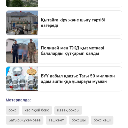
Материалда:
бокс
кәсіпқой бокс
қазақ боксы
Батыр Жүкембаев
Ташкент
боксшы
бокс кеші