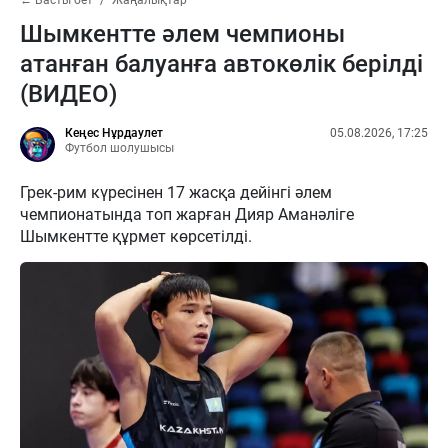
Шымкентте әлем чемпионы
атанған балуанға автокөлік берілді
(ВИДЕО)
Кеңес Нұрдаулет
05.08.2026, 17:25
Футбол шолушысы
Грек-рим күресінен 17 жасқа дейінгі әлем
чемпионатында топ жарған Дияр Аманәліге
Шымкентте құрмет көрсетілді.