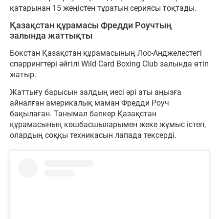
қатарынан 15 жеңістен тұратын сериясы тоқтады.
Қазақстан құрамасы Фредди Роучтың
залында жаттықты
Бокстан Қазақстан құрамасының Лос-Анджелестегі
спаррингтері әйгілі Wild Card Boxing Club залында өтіп
жатыр.
Жаттығу барысын залдың иесі әрі аты аңызға
айналған америкалық маман Фредди Роуч
бақылаған. Танымал бапкер Қазақстан
құрамасының көшбасшыларымен жеке жұмыс істеп,
олардың соққы техникасын лапада тексерді.