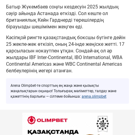
Батыр Жүкембаев соңғы кездесуін 2025 жылдың
сәуір айында Астанада өткізді. Сол кеште ол
британиялық Кейн Гарднерді төрешілердің
бірауызды шешімімен жеңген еді.
Кәсіпқой рингте қазақстандық боксшы бүгінге дейін
25 жекпе-жек өткізіп, оның 24-інде жеңіске жетті. 17
қарсыласын нокаутпен ұтқан. Сондай-ақ ол әр
жылдары IBF Inter-Continental, IBO International, WBA
Continental Americas және WBC Continental Americas
белбеулерінің иегері атанған.
Arena Olimpbet-те спорттың ең жаңа және қызықты
жаңалықтарын оқыңыз! Толығырақ мәліметтер, талдау және
қажеттінің барлығы — сілтеме бойынша:
arena.olimpbet