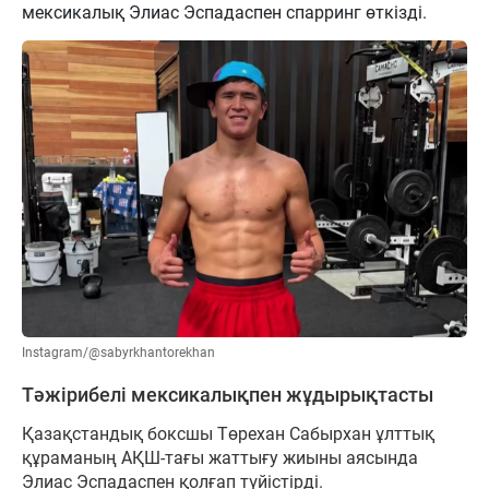
мексикалық Элиас Эспадаспен спарринг өткізді.
Instagram/@sabyrkhantorekhan
Тәжірибелі мексикалықпен жұдырықтасты
Қазақстандық боксшы Төрехан Сабырхан ұлттық
құраманың АҚШ-тағы жаттығу жиыны аясында
Элиас Эспадаспен қолғап түйістірді.