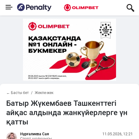
← Басты бет
Жекпе-жек
Батыр Жүкембаев Ташкенттегі
айқас алдында жанкүйерлерге үн
қатты
Нұрғалиева Сая
11.05.2026, 12:21
Спорт шолушысы