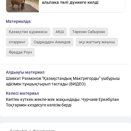
Материалда:
Қазақстан құрамасы
АҚШ
Төрехан Сабырхан
спарринг
Садриддин Ахмедов
оқу-жаттығу жиыны
Фредди Роуч
Алдыңғы материал
Шавкат Рахмонов "Қазақстандық Макгрегорды" үшбұрыш
әдісімен тұншықтырып тастады (ВИДЕО)
Келесі материал
Көптен күткен жекпе-жек жақындады: Чурчаев Еркебұлан
Тоқтармен кездесуге келісім берді
← Басты бет
Жаңалықтар