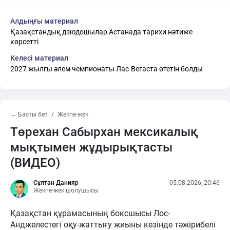
Алдыңғы материал
Қазақстандық дзюдошылар Астанада тарихи нәтиже
көрсетті
Келесі материал
2027 жылғы әлем чемпионаты Лас-Вегаста өтетін болды
← Басты бет
Жекпе-жек
Төрехан Сабырхан мексикалық
мықтымен жұдырықтасты
(ВИДЕО)
Сұлтан Данияр
05.08.2026, 20:46
Жекпе-жек шолушысы
Қазақстан құрамасының боксшысы Лос-
Анджелестегі оқу-жаттығу жиыны кезінде тәжірибелі