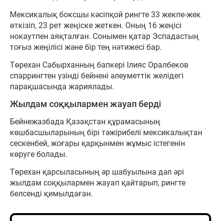
Мексикалық боксшы кәсіпқой рингте 33 жекпе-жек
өткізіп, 23 рет жеңіске жеткен. Оның 16 жеңісі
нокаутпен аяқталған. Сонымен қатар Эспадастың
тоғыз жеңілісі және бір тең нәтижесі бар.
Төрехан Сабырханның бапкері Ілияс Оралбеков
спаррингтен үзінді бейнені әлеуметтік желідегі
парақшасында жариялады.
Жылдам соққылармен жауап берді
Бейнежазбада Қазақстан құрамасының
көшбасшыларының бірі тәжірибелі мексикалықтан
сескенбей, жоғары қарқынмен жұмыс істегенін
көруге болады.
Төрехан қарсыласының әр шабуылына дәл әрі
жылдам соққылармен жауап қайтарып, рингте
белсенді қимылдаған.