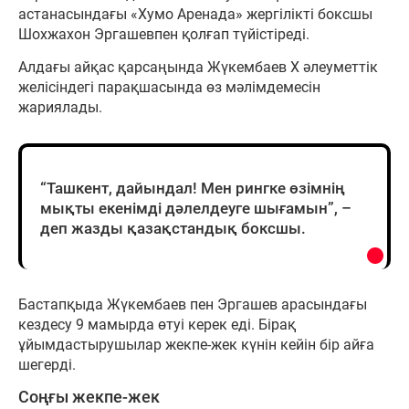
астанасындағы «Хумо Аренада» жергілікті боксшы
Шохжахон Эргашевпен қолғап түйістіреді.
Алдағы айқас қарсаңында Жүкембаев X әлеуметтік
желісіндегі парақшасында өз мәлімдемесін
жариялады.
“Ташкент, дайындал! Мен рингке өзімнің
мықты екенімді дәлелдеуге шығамын”, –
деп жазды қазақстандық боксшы.
Бастапқыда Жүкембаев пен Эргашев арасындағы
кездесу 9 мамырда өтуі керек еді. Бірақ
ұйымдастырушылар жекпе-жек күнін кейін бір айға
шегерді.
Соңғы жекпе-жек