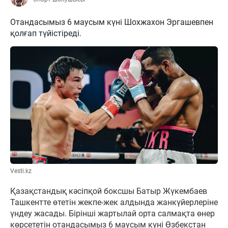
Отандасымыз 6 маусым күні Шохжахон Эргашевпен
қолғап түйістіреді.
Vesti.kz
Қазақстандық кәсіпқой боксшы Батыр Жүкембаев
Ташкентте өтетін жекпе-жек алдында жанкүйерлеріне
үндеу жасады. Бірінші жартылай орта салмақта өнер
көрсететін отандасымыз 6 маусым күні Өзбекстан