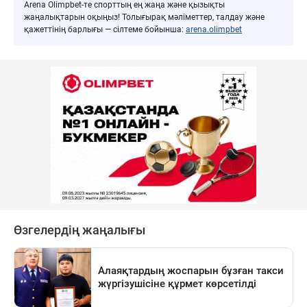
Arena Olimpbet-те спорттың ең жаңа және қызықты
жаңалықтарын оқыңыз! Толығырақ мәліметтер, талдау және
қажеттінің барлығы — сілтеме бойынша:
arena.olimpbet