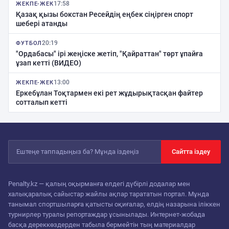
17:58
ЖЕКПЕ-ЖЕК
Қазақ қызы бокстан Ресейдің еңбек сіңірген спорт
шебері атанды
20:19
ФУТБОЛ
"Ордабасы" ірі жеңіске жетіп, "Қайраттан" төрт ұпайға
ұзап кетті (ВИДЕО)
13:00
ЖЕКПЕ-ЖЕК
Еркебұлан Тоқтармен екі рет жұдырықтасқан файтер
сотталып кетті
Сайтта іздеу
Penalty.kz — қалың оқырманға елдегі дүбірлі додалар мен
халықаралық сайыстар жайлы ақпар тарататын портал. Мұнда
танымал спортшыларға қатысты оқиғалар, елдің назарына іліккен
турнирлер туралы репортаждар ұсынылады. Интернет-жобада
басқа дереккөздерден табыла бермейтін тың материалдар