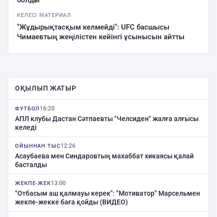
болды
КЕЛЕСІ МАТЕРИАЛ
"Жұдырықтасқым келмейді": UFC басшысы
Чимаевтың жеңілістен кейінгі ұсынысын айтты
ОҚЫЛЫП ЖАТЫР
16:20
ФУТБОЛ
АПЛ клубы Дастан Сәтпаевты "Челсиден" жалға алғысы
келеді
12:26
ОЙЫННАН ТЫС
Асаубаева мен Синдаровтың махаббат хикаясы қалай
басталды
13:00
ЖЕКПЕ-ЖЕК
"Отбасым аш қалмауы керек": "Мотиватор" Марсельмен
жекпе-жекке баға қойды (ВИДЕО)