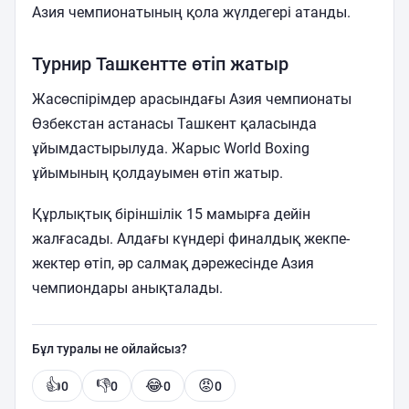
Азия чемпионатының қола жүлдегері атанды.
Турнир Ташкентте өтіп жатыр
Жасөспірімдер арасындағы Азия чемпионаты
Өзбекстан астанасы Ташкент қаласында
ұйымдастырылуда. Жарыс World Boxing
ұйымының қолдауымен өтіп жатыр.
Құрлықтық біріншілік 15 мамырға дейін
жалғасады. Алдағы күндері финалдық жекпе-
жектер өтіп, әр салмақ дәрежесінде Азия
чемпиондары анықталады.
Бұл туралы не ойлайсыз?
👍
👎
😂
😡
0
0
0
0