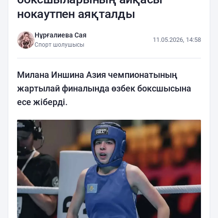
нокаутпен аяқталды
Нұрғалиева Сая
11.05.2026, 14:58
Спорт шолушысы
Милана Иншина Азия чемпионатының
жартылай финалында өзбек боксшысына
есе жіберді.