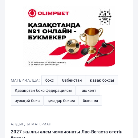
бокс
Өзбекстан
қазақ боксы
МАТЕРИАЛДА:
Қазақстан бокс федерациясы
Ташкент
әуесқой бокс
қыздар боксы
боксшы
АЛДЫҢҒЫ МАТЕРИАЛ
2027 жылғы әлем чемпионаты Лас-Вегаста өтетін