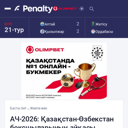
2
Алтай
Жетісу
ҚПЛ
21-тур
2
Қызылжар
Ордабасы
Басты бет
→
Жекпе-жек
АЧ-2026: Қазақстан-Өзбекстан
боксшыларының айқасы