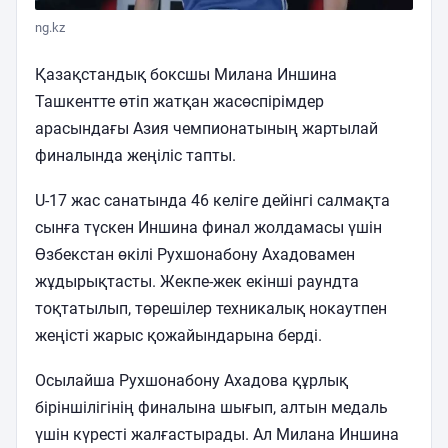
ng.kz
Қазақстандық боксшы Милана Иншина
Ташкентте өтіп жатқан жасөспірімдер
арасындағы Азия чемпионатының жартылай
финалында жеңіліс тапты.
U-17 жас санатында 46 келіге дейінгі салмақта
сынға түскен Иншина финал жолдамасы үшін
Өзбекстан өкілі Рухшонабону Ахадовамен
жұдырықтасты. Жекпе-жек екінші раундта
тоқтатылып, төрешілер техникалық нокаутпен
жеңісті жарыс қожайындарына берді.
Осылайша Рухшонабону Ахадова құрлық
біріншілігінің финалына шығып, алтын медаль
үшін күресті жалғастырады. Ал Милана Иншина