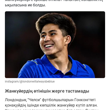
ықыласына ие болды.
instagram/@londonwillalwaysbeblue
Жанкүйердің өтінішін жерге тастамады
Лондондық "Челси" футболшыларын Гонконгтегі
қонақүйдің ішінде көпшілік жанкүйер күтіп алған.