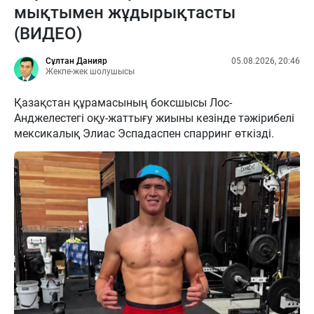
мықтымен жұдырықтасты
(ВИДЕО)
Сұлтан Данияр
05.08.2026, 20:46
Жекпе-жек шолушысы
Қазақстан құрамасының боксшысы Лос-
Анджелестегі оқу-жаттығу жиыны кезінде тәжірибелі
мексикалық Элиас Эспадаспен спарринг өткізді.