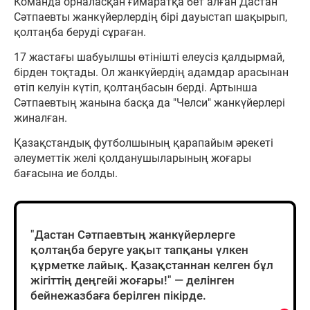
Команда орналасқан ғимаратқа бет алған Дастан
Сәтпаевты жанкүйерлердің бірі дауыстап шақырып,
қолтаңба беруді сұраған.
17 жастағы шабуылшы өтінішті елеусіз қалдырмай,
бірден тоқтады. Ол жанкүйердің адамдар арасынан
өтіп келуін күтіп, қолтаңбасын берді. Артынша
Сәтпаевтың жанына басқа да "Челси" жанкүйерлері
жиналған.
Қазақстандық футболшының қарапайым әрекеті
әлеуметтік желі қолданушыларының жоғары
бағасына ие болды.
"Дастан Сәтпаевтың жанкүйерлерге
қолтаңба беруге уақыт тапқаны үлкен
құрметке лайық. Қазақстаннан келген бұл
жігіттің деңгейі жоғары!" — делінген
бейнежазбаға берілген пікірде.