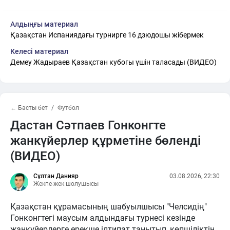
Алдыңғы материал
Қазақстан Испаниядағы турнирге 16 дзюдошы жібермек
Келесі материал
Демеу Жадыраев Қазақстан кубогы үшін таласады (ВИДЕО)
← Басты бет
Футбол
Дастан Сәтпаев Гонконгте
жанкүйерлер құрметіне бөленді
(ВИДЕО)
Сұлтан Данияр
03.08.2026, 22:30
Жекпе-жек шолушысы
Қазақстан құрамасының шабуылшысы "Челсидің"
Гонконгтегі маусым алдындағы турнесі кезінде
жанкүйерлерге ерекше ілтипат танытып, көпшіліктің