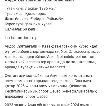
Туған күні: 7 ақпан 1996 жыл
Туған жері: Қызылорда
Жеке бапкері: Ғабиден Райымбек
Күрес түрі: грек-рим күресі
Салмағы: 60 келі
Негізгі жетістіктері:
Айдос Сұлтанғали — Қазақстан грек-рим күресіндегі
ең тәжірибелі спортшылардың бірі. Ол жасөспірімдер
мен жастар деңгейінде Азия біріншіліктерінде топ
жарып, кейін ересектер арасында да халықаралық
аренада тұрақты нәтиже көрсетті.
Сұлтанғали мансабында Азия чемпионы атанып,
әлем чемпионаттарында жүлде алған. Сонымен
қатар 2025 жылғы әлем чемпионы, Қазақстан
Республикасының спорт шебері және халықаралық
дәрежедегі спорт шебері.
2023 жылғы Азия ойындарына және 2024 жылғы