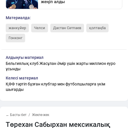
Материалда:
жанкүйер
Челси
Дастан Сәтпаев
қолтаңба
Гонконг
Алдыңғы материал
Бельгиялық клуб Жасұлан Әмір үшін жарты миллион еуро
ұсынды
Келесі материал
ҚФФ тәртіп бұзған клубтар мен футболшыларға үкім
шығарды
← Басты бет
Жекпе-жек
Төрехан Сабырхан мексикалық