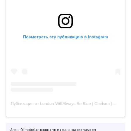
Посмотреть эту публикацию в Instagram
Публикация от London Will Always Be Blue | Chelsea (@londonwillalwaysbeblue)
Arena Olimpbet-те спорттың ең жаңа және қызықты