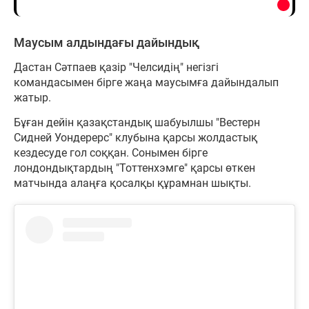
Маусым алдындағы дайындық
Дастан Сәтпаев қазір "Челсидің" негізгі
командасымен бірге жаңа маусымға дайындалып
жатыр.
Бұған дейін қазақстандық шабуылшы "Вестерн
Сидней Уондерерс" клубына қарсы жолдастық
кездесуде гол соққан. Сонымен бірге
лондондықтардың "Тоттенхэмге" қарсы өткен
матчында алаңға қосалқы құрамнан шықты.