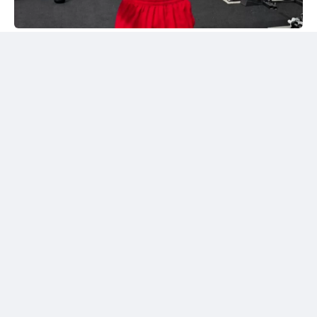
Instagram/@sabyrkhantorekhan
Тәжірибелі мексикалықпен жұдырықтасты
Қазақстандық боксшы Төрехан Сабырхан ұлттық
құраманың АҚШ-тағы жаттығу жиыны аясында
Элиас Эспадаспен қолғап түйістірді.
Мексикалық боксшы кәсіпқой рингте 33 жекпе-жек
өткізіп, 23 рет жеңіске жеткен. Оның 16 жеңісі
нокаутпен аяқталған. Сонымен қатар Эспадастың
тоғыз жеңілісі және бір тең нәтижесі бар.
Төрехан Сабырханның бапкері Ілияс Оралбеков
спаррингтен үзінді бейнені әлеуметтік желідегі
парақшасында жариялады.
Жылдам соққылармен жауап берді
Бейнежазбада Қазақстан құрамасының
көшбасшыларының бірі тәжірибелі мексикалықтан