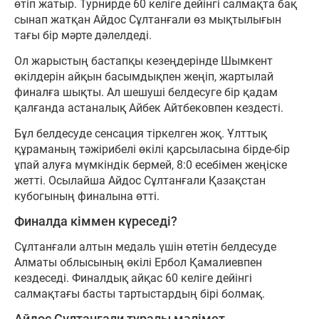
өтіп жатыр. Турнирде 60 келіге дейінгі салмақта бақ
сынап жатқан Айдос Сұлтанғали өз мықтылығын
тағы бір мәрте дәлелдеді.
Ол жарыстың бастапқы кезеңдерінде Шымкент
өкілдерін айқын басымдықпен жеңіп, жартылай
финалға шықты. Ал шешуші белдесуге бір қадам
қалғанда астаналық Айбек Айтбековпен кездесті.
Бұл белдесуде сенсация тіркелген жоқ. Ұлттық
құраманың тәжірибелі өкілі қарсыласына бірде-бір
ұпай алуға мүмкіндік бермей, 8:0 есебімен жеңіске
жетті. Осылайша Айдос Сұлтанғали Қазақстан
кубогының финалына өтті.
Финалда кіммен күреседі?
Сұлтанғали алтын медаль үшін өтетін белдесуде
Алматы облысының өкілі Ербол Қамалиевпен
кездеседі. Финалдық айқас 60 келіге дейінгі
салмақтағы басты тартыстардың бірі болмақ.
Айдос Сұлтанғали туралы мәлімет