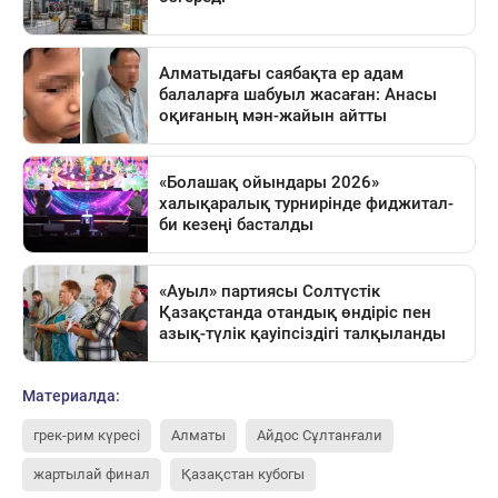
Материалда:
грек-рим күресі
Алматы
Айдос Сұлтанғали
жартылай финал
Қазақстан кубогы