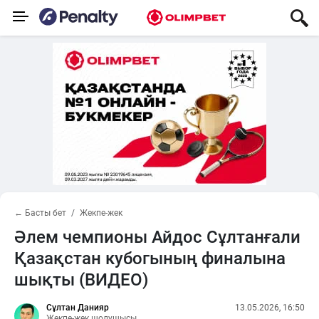
← Басты бет
Жекпе-жек
Әлем чемпионы Айдос Сұлтанғали
Қазақстан кубогының финалына
шықты (ВИДЕО)
Сұлтан Данияр
13.05.2026, 16:50
Жекпе-жек шолушысы