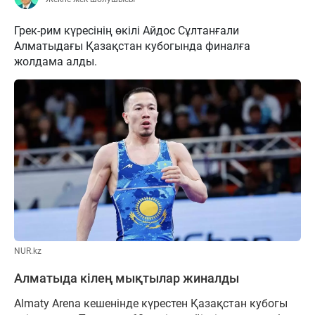
Грек-рим күресінің өкілі Айдос Сұлтанғали
Алматыдағы Қазақстан кубогында финалға
жолдама алды.
NUR.kz
Алматыда кілең мықтылар жиналды
Almaty Arena кешенінде күрестен Қазақстан кубогы