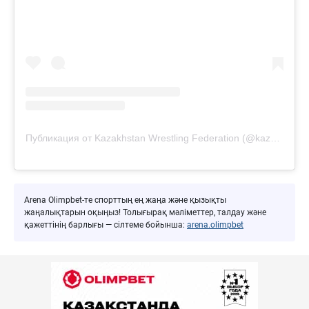
Публикация от Kazakhstan Wrestling Federation (@kazwrestling_official)
Arena Olimpbet-те спорттың ең жаңа және қызықты
жаңалықтарын оқыңыз! Толығырақ мәліметтер, талдау және
қажеттінің барлығы — сілтеме бойынша:
arena.olimpbet