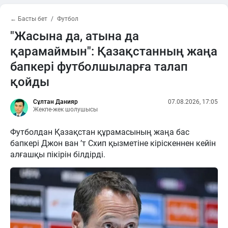
← Басты бет
Футбол
"Жасына да, атына да
қарамаймын": Қазақстанның жаңа
бапкері футболшыларға талап
қойды
Сұлтан Данияр
07.08.2026, 17:05
Жекпе-жек шолушысы
Футболдан Қазақстан құрамасының жаңа бас
бапкері Джон ван ’т Схип қызметіне кіріскеннен кейін
алғашқы пікірін білдірді.