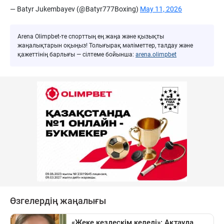
— Batyr Jukembayev (@Batyr777Boxing)
May 11, 2026
Arena Olimpbet-те спорттың ең жаңа және қызықты
жаңалықтарын оқыңыз! Толығырақ мәліметтер, талдау және
қажеттінің барлығы — сілтеме бойынша:
arena.olimpbet