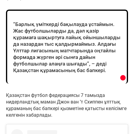
“Барлық үміткерді бақылауда ұстаймын.
Жас футболшыларды да, дәл қазір
құрамаға шақыртуға лайық ойыншыларды
да назардан тыс қалдырмаймыз. Алдағы
Ұлттар лигасының матчтарында оңтайлы
формада жүрген әрі сынға дайын
футболшылар алаңға шығады”, – деді
Қазақстан құрамасының бас бапкері.
Қазақстан футбол федерациясы 7 тамызда
нидерландтық маман Джон ван ’т Схиппен ұлттық
құраманың бас бапкері қызметіне қатысты келісімге
келгенін хабарлады.