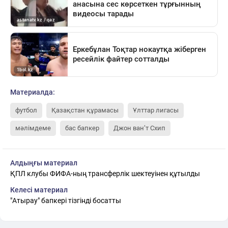
Материалда:
футбол
Қазақстан құрамасы
Ұлттар лигасы
мәлімдеме
бас бапкер
Джон ван’т Схип
Алдыңғы материал
ҚПЛ клубы ФИФА-ның трансферлік шектеуінен құтылды
Келесі материал
"Атырау" бапкері тізгінді босатты