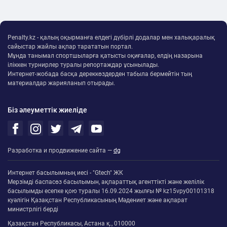
Penalty.kz - қалың оқырманға елдегі дүбірлі додалар мен халықаралық
сайыстар жайлы ақпар тарататын портал.
Мұнда танымал спортшыларға қатысты оқиғалар, елдің назарына
іліккен турнирлер туралы репортаждар ұсынылады.
Интернет-жобада басқа дереккөздерден табыла бермейтін тың
материалдар жарияланып отырады.
Біз әлеуметтік жиеліде
Разработка и продвижение сайта —
dg
Интернет басылымның иесі - "Gtech" ЖК
Мерзімді баспасөз басылымын, ақпараттық агенттікті және желілік
басылымды есепке қою туралы 16.09.2024 жылғы № kz15vpy00101318
куәлігін Қазақстан Республикасының Мәдениет және ақпарат
министрлігі берді
Қазақстан Республикасы, Астана қ., 010000