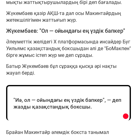
мықты жаттықтырушылардың бірі деп бағалады.
Жүкембаев қазір АҚШ-та дәл осы Макинтайрдың
жетекшілігімен жаттығып жүр.
Жүкембаев: "Ол — ойындағы ең үздік бапкер"
Әлеуметтік желідегі Х платформасында инсайдер Буг
Уильямс қазақстандық боксшыдан әлі де "БоМакпен"
бірге жұмыс істеп жүр ме деп сұрады.
Батыр Жүкембаев бұл сұраққа қысқа әрі нақты
жауап берді.
"Иә, ол — ойындағы ең үздік бапкер", — деп
жазды қазақстандық боксшы.
Брайан Макинтайр әлемдік бокста танымал