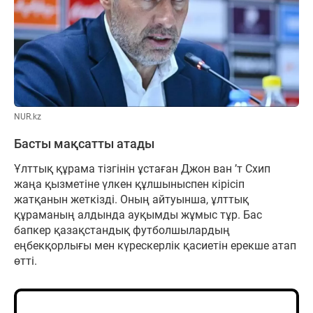
NUR.kz
Басты мақсатты атады
Ұлттық құрама тізгінін ұстаған Джон ван ’т Схип
жаңа қызметіне үлкен құлшыныспен кірісіп
жатқанын жеткізді. Оның айтуынша, ұлттық
құраманың алдында ауқымды жұмыс тұр. Бас
бапкер қазақстандық футболшылардың
еңбекқорлығы мен күрескерлік қасиетін ерекше атап
өтті.