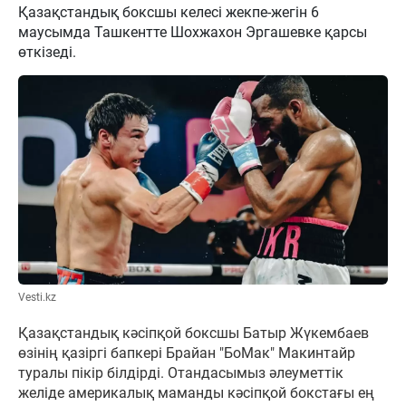
Қазақстандық боксшы келесі жекпе-жегін 6
маусымда Ташкентте Шохжахон Эргашевке қарсы
өткізеді.
Vesti.kz
Қазақстандық кәсіпқой боксшы Батыр Жүкембаев
өзінің қазіргі бапкері Брайан "БоМак" Макинтайр
туралы пікір білдірді. Отандасымыз әлеуметтік
желіде америкалық маманды кәсіпқой бокстағы ең