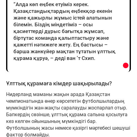
“Алда көп еңбек етуіміз керек.
Қазақстандықтардың еңбекқор екенін
және қажырлы жұмыс істей алатынын
білемін. Біздің міндетіміз – осы
қасиеттерді дұрыс бағытқа жұмсап,
біртұтас команда қалыптастыру және
қажетті нәтижеге жету. Ең бастысы –
барша жанкүйер мақтан тұтатын ұлттық
құрама құруә, – деді ван ’т Схип.
Ұлттық құрамаға кімдер шақырылады?
Нидерланд маманы жақын арада Қазақстан
чемпионатында өнер көрсететін футболшылардың
мүмкіндігін жан-жақты саралауды жоспарлап отыр.
Бапкердің сөзінше, ұлттық құрама сапына қосылуға
кез келген ойыншының мүмкіндігі бар.
Футболшының жасы немесе қазіргі мәртебесі шешуші
фактор болмайды.