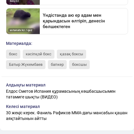
Материалда:
бокс
кәсіпқой бокс
қазақ боксы
Батыр Жүкембаев
бапкер
боксшы
Алдыңғы материал
Елдос Сметов Испания құрамасының көшбасшысымен
татамиге шықты (ВИДЕО)
Келесі материал
30 жеңіс керек. Фаниль Рафиков ММА-дағы мансабын қашан
аяқтайтынын айтты