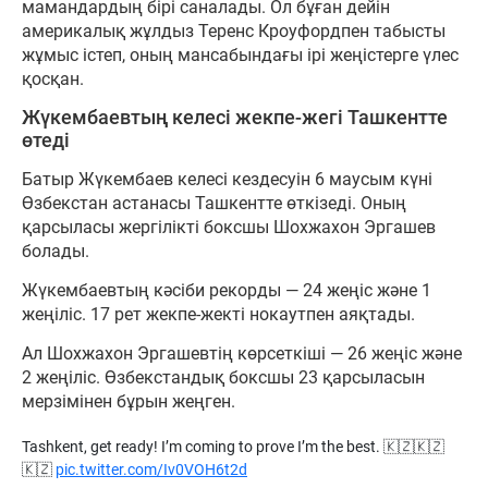
мамандардың бірі саналады. Ол бұған дейін
америкалық жұлдыз Теренс Кроуфордпен табысты
жұмыс істеп, оның мансабындағы ірі жеңістерге үлес
қосқан.
Жүкембаевтың келесі жекпе-жегі Ташкентте
өтеді
Батыр Жүкембаев келесі кездесуін 6 маусым күні
Өзбекстан астанасы Ташкентте өткізеді. Оның
қарсыласы жергілікті боксшы Шохжахон Эргашев
болады.
Жүкембаевтың кәсіби рекорды — 24 жеңіс және 1
жеңіліс. 17 рет жекпе-жекті нокаутпен аяқтады.
Ал Шохжахон Эргашевтің көрсеткіші — 26 жеңіс және
2 жеңіліс. Өзбекстандық боксшы 23 қарсыласын
мерзімінен бұрын жеңген.
Tashkent, get ready! I’m coming to prove I’m the best. 🇰🇿🇰🇿
🇰🇿
pic.twitter.com/Iv0VOH6t2d