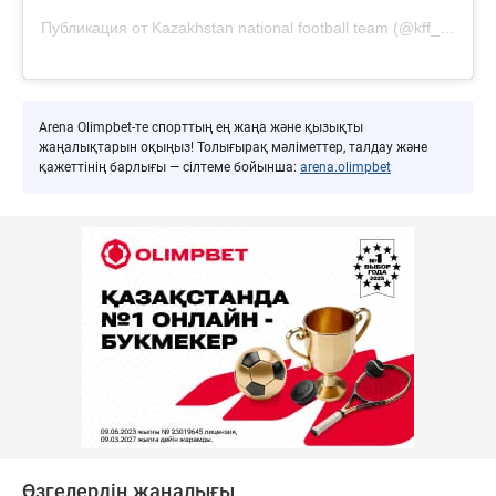
Публикация от Kazakhstan national football team (@kff_team)
Arena Olimpbet-те спорттың ең жаңа және қызықты
жаңалықтарын оқыңыз! Толығырақ мәліметтер, талдау және
қажеттінің барлығы — сілтеме бойынша:
arena.olimpbet