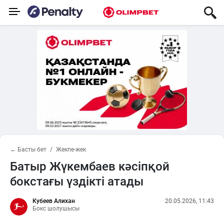
← Басты бет
Жекпе-жек
Батыр Жүкембаев кәсіпқой
бокстағы үздікті атады
Кубеев Алихан
20.05.2026, 11:43
Бокс шолушысы