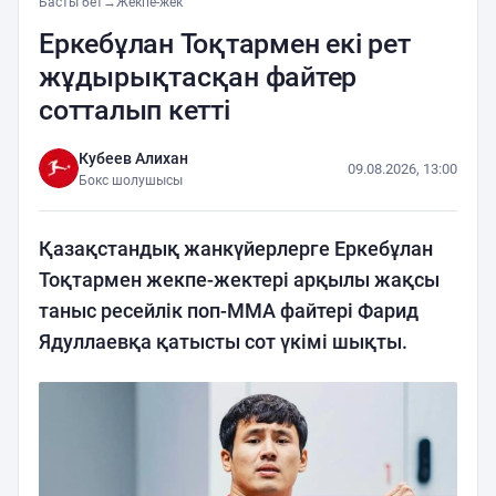
Басты бет
→
Жекпе-жек
Еркебұлан Тоқтармен екі рет
жұдырықтасқан файтер
сотталып кетті
Кубеев Алихан
09.08.2026, 13:00
Бокс шолушысы
Қазақстандық жанкүйерлерге Еркебұлан
Тоқтармен жекпе-жектері арқылы жақсы
таныс ресейлік поп-ММА файтері Фарид
Ядуллаевқа қатысты сот үкімі шықты.