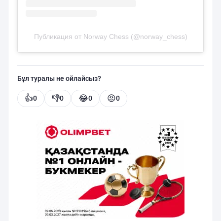
Публикация от Norway Chess (@norway_chess)
Бұл туралы не ойлайсыз?
👍
👎
😂
😡
0
0
0
0