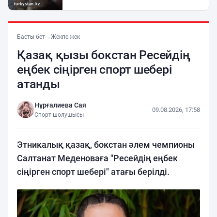
Басты бет
→
Жекпе-жек
Қазақ қызы бокстан Ресейдің
еңбек сіңірген спорт шебері
атанды
Нұрғалиева Сая
09.08.2026, 17:58
Спорт шолушысы
Этникалық қазақ, бокстан әлем чемпионы
Салтанат Меденоваға "Ресейдің еңбек
сіңірген спорт шебері" атағы берілді.