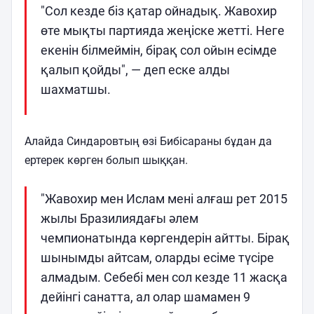
"Сол кезде біз қатар ойнадық. Жавохир
өте мықты партияда жеңіске жетті. Неге
екенін білмеймін, бірақ сол ойын есімде
қалып қойды", — деп еске алды
шахматшы.
Алайда Синдаровтың өзі Бибісараны бұдан да
ертерек көрген болып шыққан.
"Жавохир мен Ислам мені алғаш рет 2015
жылы Бразилиядағы әлем
чемпионатында көргендерін айтты. Бірақ
шынымды айтсам, оларды есіме түсіре
алмадым. Себебі мен сол кезде 11 жасқа
дейінгі санатта, ал олар шамамен 9