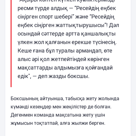
ресми түрде алдық — “Ресейдің еңбек
сіңірген спорт шебері” және “Ресейдің
еңбек сіңірген жаттықтырушысы”! Дәл
осындай сәттерде артта қаншалықты
үлкен жол қалғанын ерекше түсінесің.
Кеше ғана бұл туралы армандап, өте
алыс әрі қол жетпейтіндей көрінген
мақсаттарды алдымызға қойғандай
едік", — деп жазды боксшы.
Боксшының айтуынша, табысқа жету жолында
күмәнді кезеңдер мен жеңілістер де болған.
Дегенмен команда мақсатына жету үшін
жұмысын тоқтатпай, алға жылжи берген.