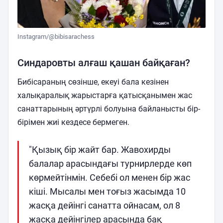
Instagram/@bibisarachess
Синдаровты алғаш қашан байқаған?
Бибісараның сөзінше, екеуі бала кезінен
халықаралық жарыстарға қатысқанымен жас
санаттарының әртүрлі болуына байланысты бір-
бірімен жиі кездесе бермеген.
"Қызық бір жайт бар. Жавохирды
балалар арасындағы турнирлерде көп
көрмейтінмін. Себебі ол менен бір жас
кіші. Мысалы мен тоғыз жасымда 10
жасқа дейінгі санатта ойнасам, ол 8
жасқа дейінгілер арасында бақ