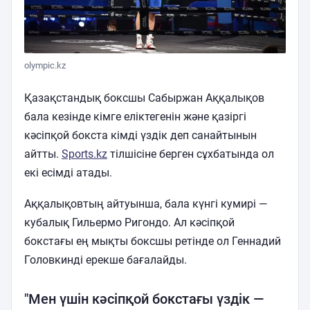
olympic.kz
Қазақстандық боксшы Сабыржан Аққалықов
бала кезінде кімге еліктегенін және қазіргі
кәсіпқой бокста кімді үздік деп санайтынын
айтты.
Sports.kz
тілшісіне берген сұхбатында ол
екі есімді атады.
Аққалықовтың айтуынша, бала күнгі кумирі —
кубалық Гильермо Ригондо. Ал кәсіпқой
бокстағы ең мықты боксшы ретінде ол Геннадий
Головкинді ерекше бағалайды.
"Мен үшін кәсіпқой бокстағы үздік —