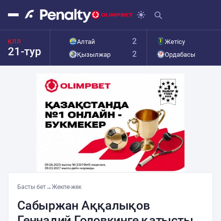
2
Алтай
Жетісу
ҚПЛ
21-тур
2
Қызылжар
Ордабасы
Басты бет
→
Жекпе-жек
Сабыржан Аққалықов
Геннадий Головкинге қатысты