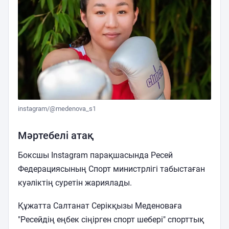
instagram/@medenova_s1
Мәртебелі атақ
Боксшы Instagram парақшасында Ресей
Федерациясының Спорт министрлігі табыстаған
куәліктің суретін жариялады.
Құжатта Салтанат Серікқызы Меденоваға
"Ресейдің еңбек сіңірген спорт шебері" спорттық