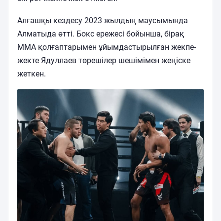
Алғашқы кездесу 2023 жылдың маусымында
Алматыда өтті. Бокс ережесі бойынша, бірақ
ММА қолғаптарымен ұйымдастырылған жекпе-
жекте Ядуллаев төрешілер шешімімен жеңіске
жеткен.