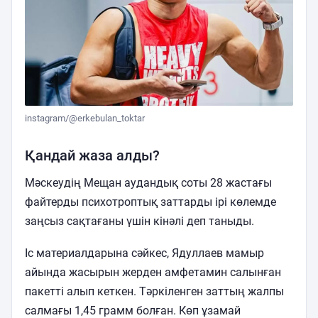
instagram/@erkebulan_toktar
Қандай жаза алды?
Мәскеудің Мещан аудандық соты 28 жастағы
файтерды психотроптық заттарды ірі көлемде
заңсыз сақтағаны үшін кінәлі деп таныды.
Іс материалдарына сәйкес, Ядуллаев мамыр
айында жасырын жерден амфетамин салынған
пакетті алып кеткен. Тәркіленген заттың жалпы
салмағы 1,45 грамм болған. Көп ұзамай