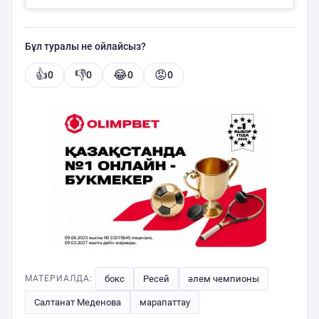
Бұл туралы не ойлайсыз?
👍
👎
😂
😡
0
0
0
0
бокс
Ресей
әлем чемпионы
МАТЕРИАЛДА:
Салтанат Меденова
марапаттау