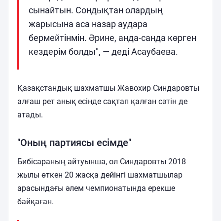
сынайтын. Сондықтан олардың
жарысына аса назар аудара
бермейтінмін. Әрине, анда-санда көрген
кездерім болды", — деді Асаубаева.
Қазақстандық шахматшы Жавохир Синдаровты
алғаш рет анық есінде сақтап қалған сәтін де
атады.
"Оның партиясы есімде"
Бибісараның айтуынша, ол Синдаровты 2018
жылы өткен 20 жасқа дейінгі шахматшылар
арасындағы әлем чемпионатында ерекше
байқаған.