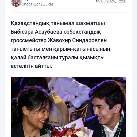
09.08.2026, 12:26
Спорт шолушысы
Қазақстандық танымал шахматшы
Бибісара Асаубаева өзбекстандық
гроссмейстер Жавохир Синдаровпен
таныстығы мен қарым-қатынасының
қалай басталғаны туралы қызықты
естелігін айтты.