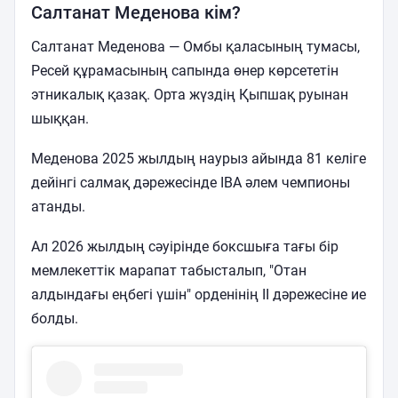
Салтанат Меденова кім?
Салтанат Меденова — Омбы қаласының тумасы,
Ресей құрамасының сапында өнер көрсететін
этникалық қазақ. Орта жүздің Қыпшақ руынан
шыққан.
Меденова 2025 жылдың наурыз айында 81 келіге
дейінгі салмақ дәрежесінде IBA әлем чемпионы
атанды.
Ал 2026 жылдың сәуірінде боксшыға тағы бір
мемлекеттік марапат табысталып, "Отан
алдындағы еңбегі үшін" орденінің II дәрежесіне ие
болды.