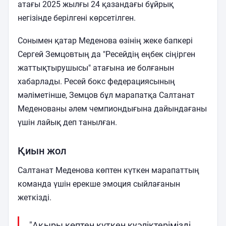
атағы 2025 жылғы 24 қазандағы бұйрық
негізінде берілгені көрсетілген.
Сонымен қатар Меденова өзінің жеке бапкері
Сергей Земцовтың да "Ресейдің еңбек сіңірген
жаттықтырушысы" атағына ие болғанын
хабарлады. Ресей бокс федерациясының
мәліметінше, Земцов бұл марапатқа Салтанат
Меденованы әлем чемпиондығына дайындағаны
үшін лайық деп танылған.
Қиын жол
Салтанат Меденова көптен күткен марапаттың
команда үшін ерекше эмоция сыйлағанын
жеткізді.
"Ақыры көптен күткен куәліктерімізді