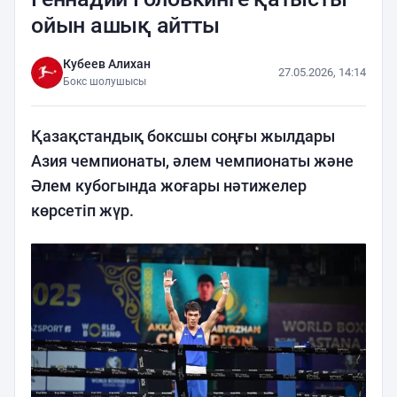
ойын ашық айтты
Кубеев Алихан
27.05.2026, 14:14
Бокс шолушысы
Қазақстандық боксшы соңғы жылдары
Азия чемпионаты, әлем чемпионаты және
Әлем кубогында жоғары нәтижелер
көрсетіп жүр.