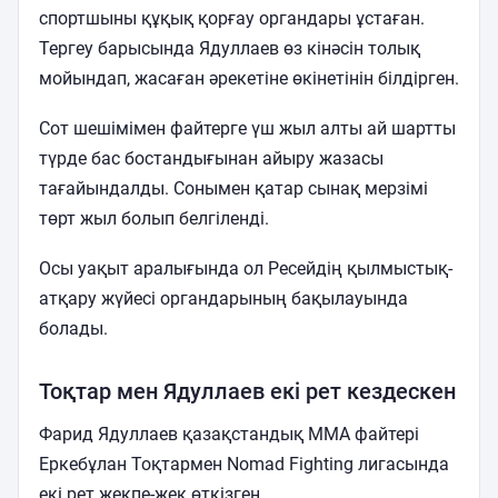
спортшыны құқық қорғау органдары ұстаған.
Тергеу барысында Ядуллаев өз кінәсін толық
мойындап, жасаған әрекетіне өкінетінін білдірген.
Сот шешімімен файтерге үш жыл алты ай шартты
түрде бас бостандығынан айыру жазасы
тағайындалды. Сонымен қатар сынақ мерзімі
төрт жыл болып белгіленді.
Осы уақыт аралығында ол Ресейдің қылмыстық-
атқару жүйесі органдарының бақылауында
болады.
Тоқтар мен Ядуллаев екі рет кездескен
Фарид Ядуллаев қазақстандық ММА файтері
Еркебұлан Тоқтармен Nomad Fighting лигасында
екі рет жекпе-жек өткізген.