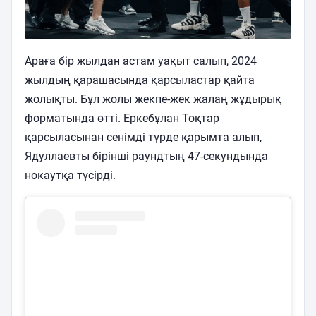
Араға бір жылдан астам уақыт салып, 2024
жылдың қарашасында қарсыластар қайта
жолықты. Бұл жолы жекпе-жек жалаң жұдырық
форматында өтті. Еркебұлан Тоқтар
қарсыласынан сенімді түрде қарымта алып,
Ядуллаевты бірінші раундтың 47-секундында
нокаутқа түсірді.