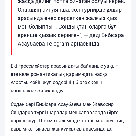
жасқа дейінгі топта ойнаған болуы керек.
Олардың айтуынша, сол турнирде ұлдар
арасында өнер көрсеткен жалғыз қыз
мен болыппын. Сондықтан оларға бұл
ерекше қызық көрінген", — деді Бибісара
Асаубаева Telegram-арнасында.
Екі гроссмейстер арасындағы байланыс уақыт
өте келе романтикалық қарым-қатынасқа
ұласты. Кейін жұп өздерінің бірге екенін
көпшілікке жариялады.
Содан бері Бибісара Асаубаева мен Жавохир
Синдаров түрлі шаралар мен сапарларда бірге
көрініп жүр. Шахмат әлеміндегі танымал жұптың
қарым-қатынасы жанкүйерлер арасында да