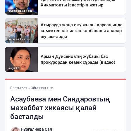
Басты бет
→
Ойыннан тыс
Асаубаева мен Синдаровтың
махаббат хикаясы қалай
басталды
Нұрғалиева Сая