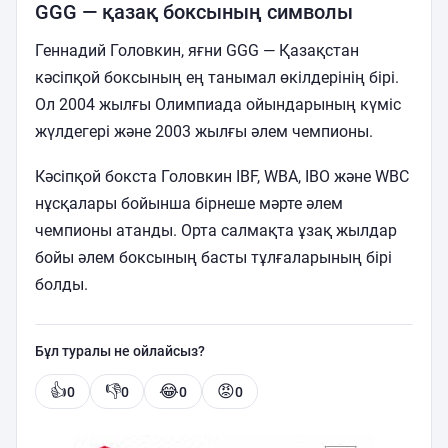
GGG — қазақ боксының символы
Геннадий Головкин, яғни GGG — Қазақстан
кәсіпқой боксының ең танымал өкілдерінің бірі.
Ол 2004 жылғы Олимпиада ойындарының күміс
жүлдегері және 2003 жылғы әлем чемпионы.
Кәсіпқой бокста Головкин IBF, WBA, IBO және WBC
нұсқалары бойынша бірнеше мәрте әлем
чемпионы атанды. Орта салмақта ұзақ жылдар
бойы әлем боксының басты тұлғаларының бірі
болды.
Бұл туралы не ойлайсыз?
👍
👎
😂
😡
0
0
0
0