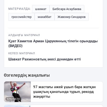
шахмат
Бибісара Асаубаева
МАТЕРИАЛДА:
гроссмейстер
махаббат
Жавохир Синдаров
АЛДЫҢҒЫ МАТЕРИАЛ
Қуат Хамитов Арман Царукянның тілегін орындады
(ВИДЕО)
КЕЛЕСІ МАТЕРИАЛ
Шавкат Рахмоновтың әкесі дүниеден өтті