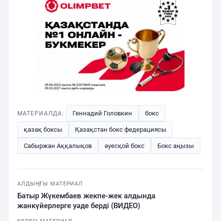
Геннадий Головкин
бокс
МАТЕРИАЛДА:
қазақ боксы
Қазақстан бокс федерациясы
Сабыржан Аққалықов
әуесқой бокс
Бокс аңызы
АЛДЫҢҒЫ МАТЕРИАЛ
Батыр Жүкембаев жекпе-жек алдында
жанкүйерлерге уәде берді (ВИДЕО)