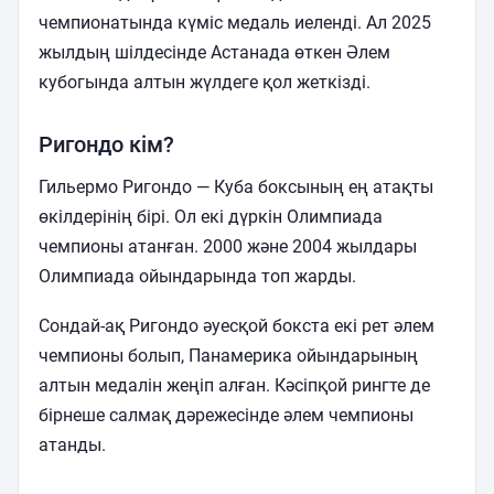
чемпионатында күміс медаль иеленді. Ал 2025
жылдың шілдесінде Астанада өткен Әлем
кубогында алтын жүлдеге қол жеткізді.
Ригондо кім?
Гильермо Ригондо — Куба боксының ең атақты
өкілдерінің бірі. Ол екі дүркін Олимпиада
чемпионы атанған. 2000 және 2004 жылдары
Олимпиада ойындарында топ жарды.
Сондай-ақ Ригондо әуесқой бокста екі рет әлем
чемпионы болып, Панамерика ойындарының
алтын медалін жеңіп алған. Кәсіпқой рингте де
бірнеше салмақ дәрежесінде әлем чемпионы
атанды.