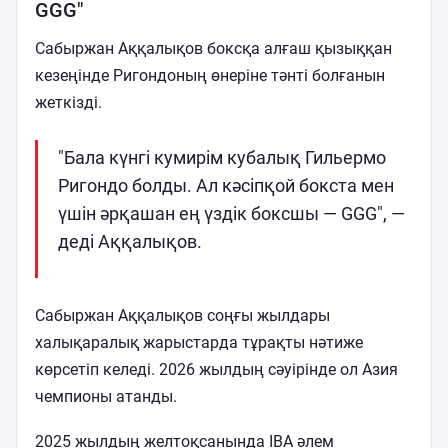
GGG"
Сабыржан Аққалықов боксқа алғаш қызыққан
кезеңінде Ригондоның өнеріне тәнті болғанын
жеткізді.
"Бала күнгі кумирім кубалық Гильермо
Ригондо болды. Ал кәсіпқой бокста мен
үшін әрқашан ең үздік боксшы — GGG", —
деді Аққалықов.
Сабыржан Аққалықов соңғы жылдары
халықаралық жарыстарда тұрақты нәтиже
көрсетіп келеді. 2026 жылдың сәуірінде ол Азия
чемпионы атанды.
2025 жылдың желтоқсанында IBA әлем