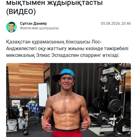
мықтымен жұдырықтасты
(ВИДЕО)
Сұлтан Данияр
05.08.2026, 20:46
Жекпе-жек шолушысы
Қазақстан құрамасының боксшысы Лос-
Анджелестегі оқу-жаттығу жиыны кезінде тәжірибелі
мексикалық Элиас Эспадаспен спарринг өткізді.