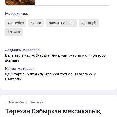
Материалда:
жанкүйер
Челси
Дастан Сәтпаев
қолтаңба
Гонконг
Алдыңғы материал
Бельгиялық клуб Жасұлан Әмір үшін жарты миллион еуро
ұсынды
Келесі материал
ҚФФ тәртіп бұзған клубтар мен футболшыларға үкім
шығарды
← Басты бет
Жекпе-жек
Төрехан Сабырхан мексикалық