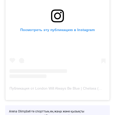
Посмотреть эту публикацию в Instagram
Публикация от London Will Always Be Blue | Chelsea (@londonwillalwaysbeblue)
Arena Olimpbet-те спорттың ең жаңа және қызықты