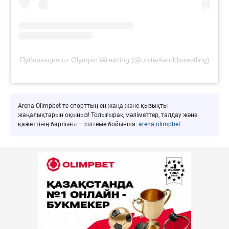
Публикация от Olympic Wrestling (@unitedworldwrestling)
Arena Olimpbet-те спорттың ең жаңа және қызықты
жаңалықтарын оқыңыз! Толығырақ мәліметтер, талдау және
қажеттінің барлығы — сілтеме бойынша:
arena.olimpbet