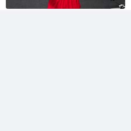
Instagram/@sabyrkhantorekhan
Тәжірибелі мексикалықпен жұдырықтасты
Қазақстандық боксшы Төрехан Сабырхан ұлттық
құраманың АҚШ-тағы жаттығу жиыны аясында
Элиас Эспадаспен қолғап түйістірді.
Мексикалық боксшы кәсіпқой рингте 33 жекпе-жек
өткізіп, 23 рет жеңіске жеткен. Оның 16 жеңісі
нокаутпен аяқталған. Сонымен қатар Эспадастың
тоғыз жеңілісі және бір тең нәтижесі бар.
Төрехан Сабырханның бапкері Ілияс Оралбеков
спаррингтен үзінді бейнені әлеуметтік желідегі
парақшасында жариялады.
Жылдам соққылармен жауап берді
Бейнежазбада Қазақстан құрамасының
көшбасшыларының бірі тәжірибелі мексикалықтан