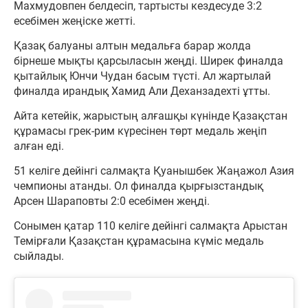
Махмудовпен белдесіп, тартысты кездесуде 3:2
есебімен жеңіске жетті.
Қазақ балуаны алтын медальға барар жолда
бірнеше мықты қарсыласын жеңді. Ширек финалда
қытайлық Юнчи Чудан басым түсті. Ал жартылай
финалда ирандық Хамид Али Деханзадехті ұтты.
Айта кетейік, жарыстың алғашқы күнінде Қазақстан
құрамасы грек-рим күресінен төрт медаль жеңіп
алған еді.
51 келіге дейінгі салмақта Қуанышбек Жаңажол Азия
чемпионы атанды. Ол финалда қырғызстандық
Арсен Шараповты 2:0 есебімен жеңді.
Сонымен қатар 110 келіге дейінгі салмақта Арыстан
Темірғали Қазақстан құрамасына күміс медаль
сыйлады.