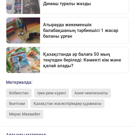
Материалда:
Өзбекстан
грек-рим күресі
Азия чемпионаты
Вьетнам
Қазақстан жасөспірімдер құрамасы
Мирас Махамбет
Алдыңғы материал