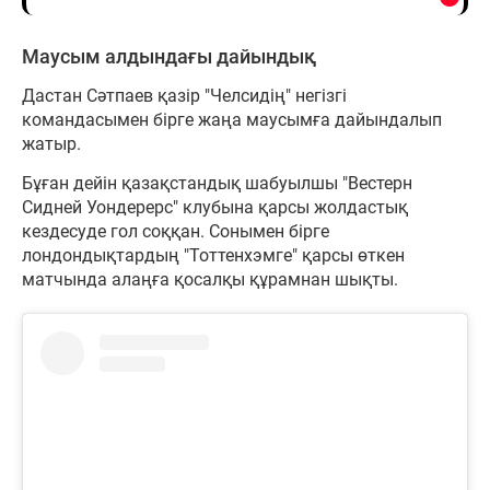
Маусым алдындағы дайындық
Дастан Сәтпаев қазір "Челсидің" негізгі
командасымен бірге жаңа маусымға дайындалып
жатыр.
Бұған дейін қазақстандық шабуылшы "Вестерн
Сидней Уондерерс" клубына қарсы жолдастық
кездесуде гол соққан. Сонымен бірге
лондондықтардың "Тоттенхэмге" қарсы өткен
матчында алаңға қосалқы құрамнан шықты.