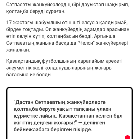
Сәтпаевты жанкүйерлердің бірі дауыстап шақырып,
қолтаңба беруді сұраған.
17 жастағы шабуылшы өтінішті елеусіз қалдырмай,
бірден тоқтады. Ол жанкүйердің адамдар арасынан
өтіп келуін күтіп, қолтаңбасын берді. Артынша
Сәтпаевтың жанына басқа да "Челси" жанкүйерлері
жиналған.
Қазақстандық футболшының қарапайым әрекеті
әлеуметтік желі қолданушыларының жоғары
бағасына ие болды.
"Дастан Сәтпаевтың жанкүйерлерге
қолтаңба беруге уақыт тапқаны үлкен
құрметке лайық. Қазақстаннан келген бұл
жігіттің деңгейі жоғары!" — делінген
бейнежазбаға берілген пікірде.