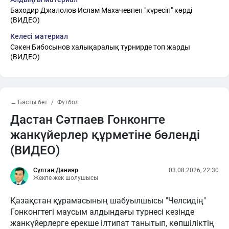
Баходир Джалолов Ислам Махачевпен "күресіп" көрді
(ВИДЕО)
Келесі материал
Сәкен Бибосынов халықаралық турнирде топ жарды
(ВИДЕО)
← Басты бет
Футбол
Дастан Сәтпаев Гонконгте
жанкүйерлер құрметіне бөленді
(ВИДЕО)
Сұлтан Данияр
03.08.2026, 22:30
Жекпе-жек шолушысы
Қазақстан құрамасының шабуылшысы "Челсидің"
Гонконгтегі маусым алдындағы турнесі кезінде
жанкүйерлерге ерекше ілтипат танытып, көпшіліктің