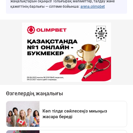
жаңалықтарын оқыңыз! Толығырақ мәліметтер, талдау және
қажеттінің барлығы — сілтеме бойынша:
arena.olimpbet