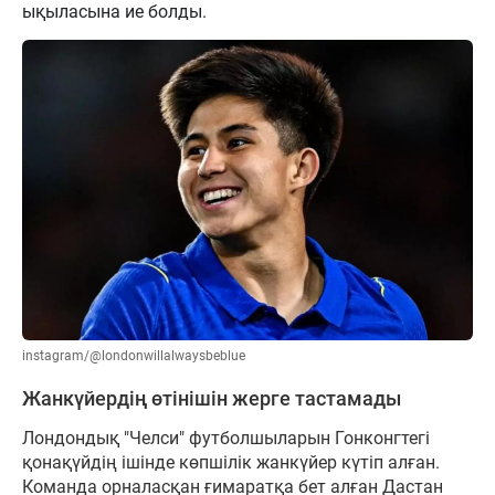
ықыласына ие болды.
instagram/@londonwillalwaysbeblue
Жанкүйердің өтінішін жерге тастамады
Лондондық "Челси" футболшыларын Гонконгтегі
қонақүйдің ішінде көпшілік жанкүйер күтіп алған.
Команда орналасқан ғимаратқа бет алған Дастан