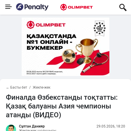
← Басты бет
Жекпе-жек
Финалда Өзбекстанды тоқтатты:
Қазақ балуаны Азия чемпионы
атанды (ВИДЕО)
Сұлтан Данияр
29.05.2026, 18:20
Жекпе-жек шолушысы