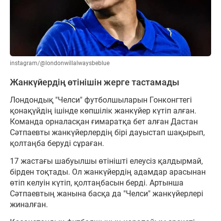
instagram/@londonwillalwaysbeblue
Жанкүйердің өтінішін жерге тастамады
Лондондық "Челси" футболшыларын Гонконгтегі
қонақүйдің ішінде көпшілік жанкүйер күтіп алған.
Команда орналасқан ғимаратқа бет алған Дастан
Сәтпаевты жанкүйерлердің бірі дауыстап шақырып,
қолтаңба беруді сұраған.
17 жастағы шабуылшы өтінішті елеусіз қалдырмай,
бірден тоқтады. Ол жанкүйердің адамдар арасынан
өтіп келуін күтіп, қолтаңбасын берді. Артынша
Сәтпаевтың жанына басқа да "Челси" жанкүйерлері
жиналған.