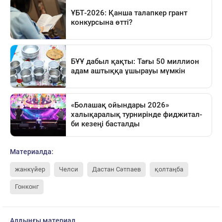
Материалда:
жанкүйер
Челси
Дастан Сәтпаев
қолтаңба
Гонконг
Алдыңғы материал