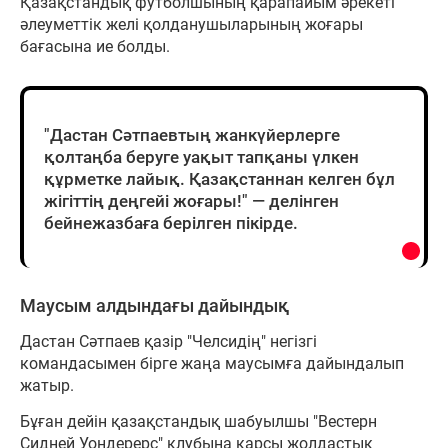
Қазақстандық футболшының қарапайым әрекеті
әлеуметтік желі қолданушыларының жоғары
бағасына ие болды.
"Дастан Сәтпаевтың жанкүйерлерге
қолтаңба беруге уақыт тапқаны үлкен
құрметке лайық. Қазақстаннан келген бұл
жігіттің деңгейі жоғары!" — делінген
бейнежазбаға берілген пікірде.
Маусым алдындағы дайындық
Дастан Сәтпаев қазір "Челсидің" негізгі
командасымен бірге жаңа маусымға дайындалып
жатыр.
Бұған дейін қазақстандық шабуылшы "Вестерн
Сидней Уондерерс" клубына қарсы жолдастық