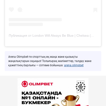
Публикация от London Will Always Be Blue | Chelsea (@londonwillalwaysbeblue)
Arena Olimpbet-те спорттың ең жаңа және қызықты
жаңалықтарын оқыңыз! Толығырақ мәліметтер, талдау және
қажеттінің барлығы — сілтеме бойынша:
arena.olimpbet