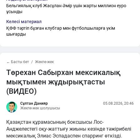
Бельгиялық клуб Жасұлан Әмір үшін жарты миллион еуро
ұсынды
Келесі материал
ҚФФ тәртіп бұзған клубтар мен футболшыларға үкім
шығарды
← Басты бет
Жекпе-жек
Төрехан Сабырхан мексикалық
мықтымен жұдырықтасты
(ВИДЕО)
Сұлтан Данияр
05.08.2026, 20:46
Жекпе-жек шолушысы
Қазақстан құрамасының боксшысы Лос-
Анджелестегі оқу-жаттығу жиыны кезінде тәжірибелі
мексикалық Элиас Эспадаспен спарринг өткізді.