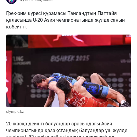
Грек-рим күресі құрамасы Таиландтың Паттайя
қаласында U-20 Азия чемпионатында жүлде санын
көбейтті.
olympic.kz
20 жасқа дейінгі балуандар арасындағы Азия
чемпионатында қазақстандық балуандар үш жүлде