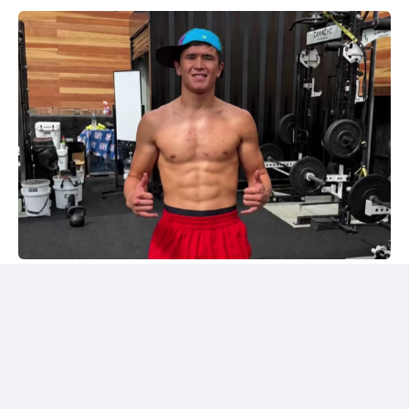
Instagram/@sabyrkhantorekhan
Тәжірибелі мексикалықпен жұдырықтасты
Қазақстандық боксшы Төрехан Сабырхан ұлттық
құраманың АҚШ-тағы жаттығу жиыны аясында
Элиас Эспадаспен қолғап түйістірді.