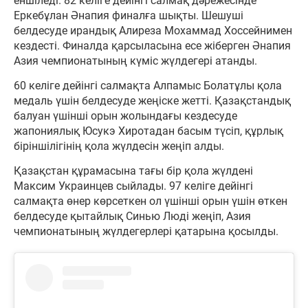
еншіледі. 82 келіге дейінгі салмақ дәрежесінде
Еркебұлан Әнапия финалға шықты. Шешуші
белдесуде ирандық Алиреза Мохаммад Хоссейнимен
кездесті. Финалда қарсыласына есе жіберген Әнапия
Азия чемпионатының күміс жүлдегері атанды.
60 келіге дейінгі салмақта Алпамыс Болатұлы қола
медаль үшін белдесуде жеңіске жетті. Қазақстандық
балуан үшінші орын жолындағы кездесуде
жапониялық Юсукэ Хиротадан басым түсіп, құрлық
біріншілігінің қола жүлдесін жеңіп алды.
Қазақстан құрамасына тағы бір қола жүлдені
Максим Украинцев сыйлады. 97 келіге дейінгі
салмақта өнер көрсеткен ол үшінші орын үшін өткен
белдесуде қытайлық Синью Люді жеңіп, Азия
чемпионатының жүлдегерлері қатарына қосылды.