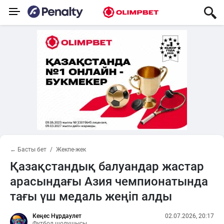
← Басты бет
Жекпе-жек
Қазақстандық балуандар жастар
арасындағы Азия чемпионатында
тағы үш медаль жеңіп алды
Кеңес Нұрдаулет
02.07.2026, 20:17
Футбол шолушысы