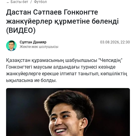
← Басты бет
Футбол
Дастан Сәтпаев Гонконгте
жанкүйерлер құрметіне бөленді
(ВИДЕО)
Сұлтан Данияр
03.08.2026, 22:30
Жекпе-жек шолушысы
Қазақстан құрамасының шабуылшысы "Челсидің"
Гонконгтегі маусым алдындағы турнесі кезінде
жанкүйерлерге ерекше ілтипат танытып, көпшіліктің
ықыласына ие болды.