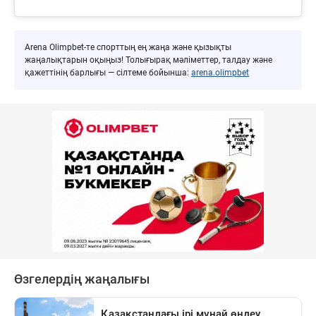
Arena Olimpbet-те спорттың ең жаңа және қызықты
жаңалықтарын оқыңыз! Толығырақ мәліметтер, талдау және
қажеттінің барлығы — сілтеме бойынша:
arena.olimpbet