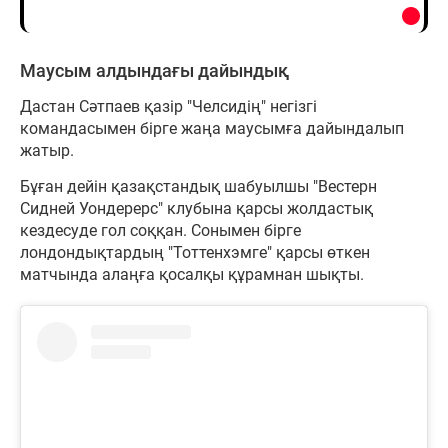
Маусым алдындағы дайындық
Дастан Сәтпаев қазір "Челсидің" негізгі
командасымен бірге жаңа маусымға дайындалып
жатыр.
Бұған дейін қазақстандық шабуылшы "Вестерн
Сидней Уондерерс" клубына қарсы жолдастық
кездесуде гол соққан. Сонымен бірге
лондондықтардың "Тоттенхэмге" қарсы өткен
матчында алаңға қосалқы құрамнан шықты.