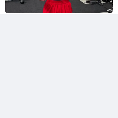
Instagram/@sabyrkhantorekhan
Тәжірибелі мексикалықпен жұдырықтасты
Қазақстандық боксшы Төрехан Сабырхан ұлттық
құраманың АҚШ-тағы жаттығу жиыны аясында
Элиас Эспадаспен қолғап түйістірді.
Мексикалық боксшы кәсіпқой рингте 33 жекпе-жек
өткізіп, 23 рет жеңіске жеткен. Оның 16 жеңісі
нокаутпен аяқталған. Сонымен қатар Эспадастың
тоғыз жеңілісі және бір тең нәтижесі бар.
Төрехан Сабырханның бапкері Ілияс Оралбеков
спаррингтен үзінді бейнені әлеуметтік желідегі
парақшасында жариялады.
Жылдам соққылармен жауап берді
Бейнежазбада Қазақстан құрамасының