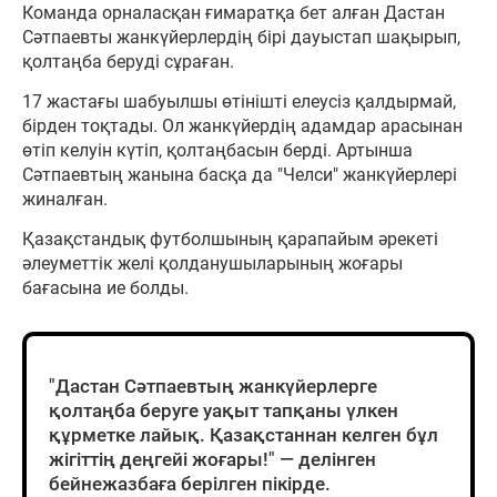
Команда орналасқан ғимаратқа бет алған Дастан
Сәтпаевты жанкүйерлердің бірі дауыстап шақырып,
қолтаңба беруді сұраған.
17 жастағы шабуылшы өтінішті елеусіз қалдырмай,
бірден тоқтады. Ол жанкүйердің адамдар арасынан
өтіп келуін күтіп, қолтаңбасын берді. Артынша
Сәтпаевтың жанына басқа да "Челси" жанкүйерлері
жиналған.
Қазақстандық футболшының қарапайым әрекеті
әлеуметтік желі қолданушыларының жоғары
бағасына ие болды.
"Дастан Сәтпаевтың жанкүйерлерге
қолтаңба беруге уақыт тапқаны үлкен
құрметке лайық. Қазақстаннан келген бұл
жігіттің деңгейі жоғары!" — делінген
бейнежазбаға берілген пікірде.