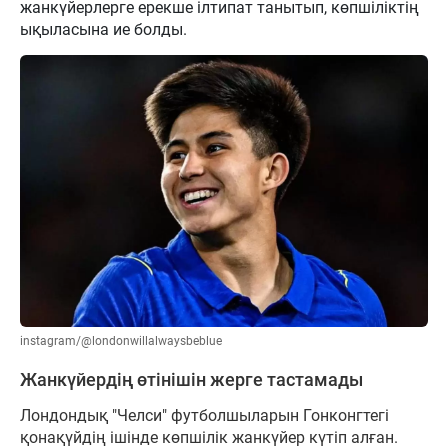
жанкүйерлерге ерекше ілтипат танытып, көпшіліктің
ықыласына ие болды.
instagram/@londonwillalwaysbeblue
Жанкүйердің өтінішін жерге тастамады
Лондондық "Челси" футболшыларын Гонконгтегі
қонақүйдің ішінде көпшілік жанкүйер күтіп алған.