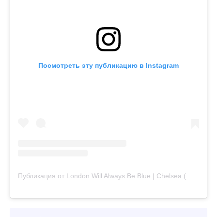
Посмотреть эту публикацию в Instagram
Публикация от London Will Always Be Blue | Chelsea (@londonwillalwaysbeblue)