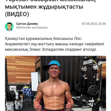
мықтымен жұдырықтасты
(ВИДЕО)
Сұлтан Данияр
05.08.2026, 20:46
Жекпе-жек шолушысы
Қазақстан құрамасының боксшысы Лос-
Анджелестегі оқу-жаттығу жиыны кезінде тәжірибелі
мексикалық Элиас Эспадаспен спарринг өткізді.