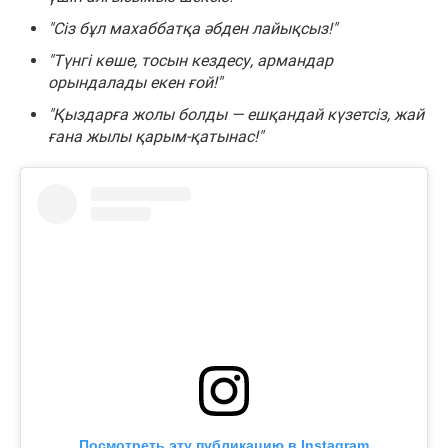
"Сіз бұл махаббатқа әбден лайықсыз!"
"Түнгі көше, тосын кездесу, армандар
орындалады екен ғой!"
"Қыздарға жолы болды — ешқандай күзетсіз, жай
ғана жылы қарым-қатынас!"
Посмотреть эту публикацию в Instagram