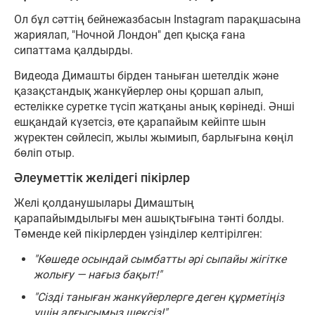
Ол бұл сәттің бейнежазбасын Instagram парақшасына
жариялап, "Ночной Лондон" деп қысқа ғана
сипаттама қалдырды.
Видеода Димашты бірден таныған шетелдік және
қазақстандық жанкүйерлер оны қоршап алып,
естелікке суретке түсіп жатқаны анық көрінеді. Әнші
ешқандай күзетсіз, өте қарапайым кейіпте шын
жүректен сөйлесіп, жылы жымиып, барлығына көңіл
бөліп отыр.
Әлеуметтік желідегі пікірлер
Желі қолданушылары Димаштың
қарапайымдылығы мен ашықтығына тәнті болды.
Төменде кей пікірлерден үзінділер келтірілген:
"Көшеде осындай сымбатты әрі сыпайы жігітке
жолығу — нағыз бақыт!"
"Сізді таныған жанкүйерлерге деген құрметіңіз
үшін алғысымыз шексіз!"