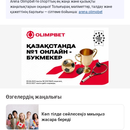
Arena Olimpbet-те спорттың ең жаңа және қызықты
жаңалықтарын оқыңыз! Толығырақ мәліметтер, талдау және
қажеттінің барлығы — сілтеме бойынша:
arena.olimpbet