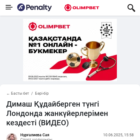
← Басты бет
Бәрі-бір
Димаш Құдайберген түнгі
Лондонда жанкүйерлерімен
кездесті (ВИДЕО)
Нұрғалиева Сая
10.06.2025, 15:58
Спорт шолушысы