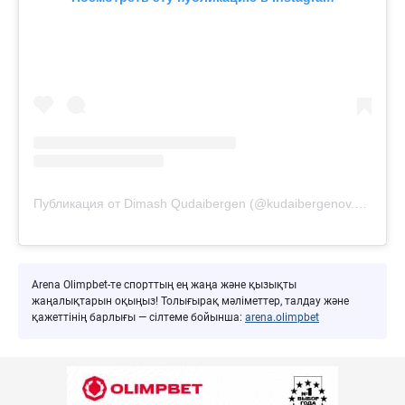
Публикация от Dimash Qudaibergen (@kudaibergenov.dimash)
Arena Olimpbet-те спорттың ең жаңа және қызықты
жаңалықтарын оқыңыз! Толығырақ мәліметтер, талдау және
қажеттінің барлығы — сілтеме бойынша:
arena.olimpbet