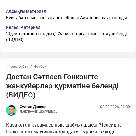
Алдыңғы материал
Күйеу баланың шашын алған Жанар Айжанова дауға қалды
Келесі материал
"Әдейі сол көлікті алдық": Фариза Төреәлі сынға жауап берді
(ВИДЕО)
← Басты бет
Футбол
Дастан Сәтпаев Гонконгте
жанкүйерлер құрметіне бөленді
(ВИДЕО)
Сұлтан Данияр
03.08.2026, 22:30
Жекпе-жек шолушысы
Қазақстан құрамасының шабуылшысы "Челсидің"
Гонконгтегі маусым алдындағы турнесі кезінде