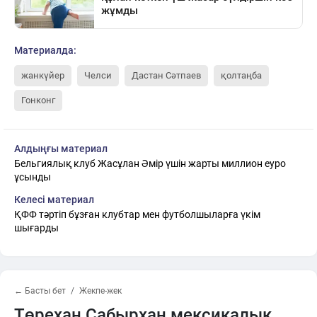
Материалда:
жанкүйер
Челси
Дастан Сәтпаев
қолтаңба
Гонконг
Алдыңғы материал
Бельгиялық клуб Жасұлан Әмір үшін жарты миллион еуро
ұсынды
Келесі материал
ҚФФ тәртіп бұзған клубтар мен футболшыларға үкім
шығарды
← Басты бет
Жекпе-жек
Төрехан Сабырхан мексикалық