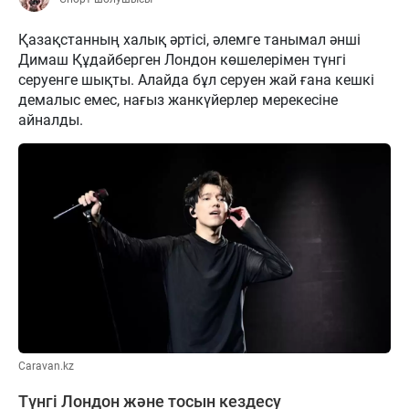
Қазақстанның халық әртісі, әлемге танымал әнші
Димаш Құдайберген Лондон көшелерімен түнгі
серуенге шықты. Алайда бұл серуен жай ғана кешкі
демалыс емес, нағыз жанкүйерлер мерекесіне
айналды.
Caravan.kz
Түнгі Лондон және тосын кездесу