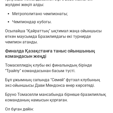
жүлдені жеңіп алды:
Метрополитано чемпионаты;
Чемпиондар кубогы.
Осылайша "Қайраттың" ықтимал жаңа ойыншысы
өткен маусымда Бразилиядағы екі турнирде
чемпион атанды.
Финалда Қазақстанға таныс ойыншының
командасын жеңді
Томаселлидің клубы екі финалындың бірінде
"Трайпу" командасынан басым түсті.
Бұл ұжымның сапында "Семей" футзал клубының
экс-ойыншысы Дави Мендонса өнер көрсетеді.
Бруно Томаселли мансабында бірнеше бразилиялық
команданың намысын қорғаған.
Ол бұған дейін: