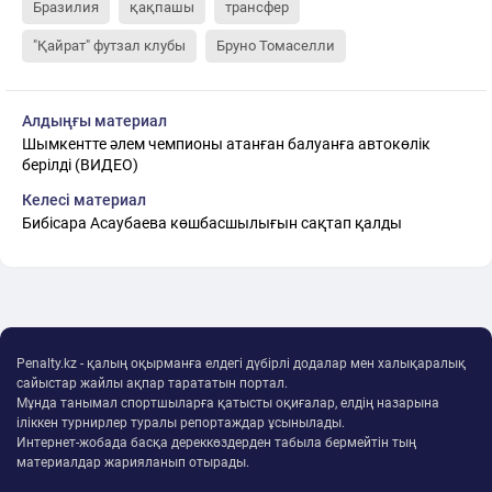
Бразилия
қақпашы
трансфер
"Қайрат" футзал клубы
Бруно Томаселли
Алдыңғы материал
Шымкентте әлем чемпионы атанған балуанға автокөлік
берілді (ВИДЕО)
Келесі материал
Бибісара Асаубаева көшбасшылығын сақтап қалды
Penalty.kz - қалың оқырманға елдегі дүбірлі додалар мен халықаралық
сайыстар жайлы ақпар тарататын портал.
Мұнда танымал спортшыларға қатысты оқиғалар, елдің назарына
іліккен турнирлер туралы репортаждар ұсынылады.
Интернет-жобада басқа дереккөздерден табыла бермейтін тың
материалдар жарияланып отырады.