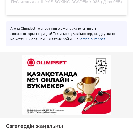
Публикация от ILIYAS BOXING ACADEMY 085 (@iba.085)
Arena Olimpbet-те спорттың ең жаңа және қызықты
жаңалықтарын оқыңыз! Толығырақ мәліметтер, талдау және
қажеттінің барлығы — сілтеме бойынша:
arena.olimpbet