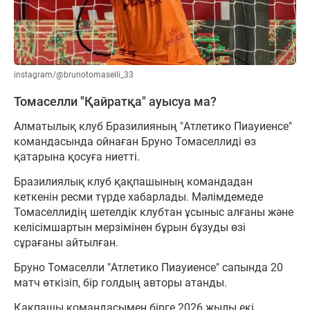
instagram/@brunotomaselli_33
Томаселли "Қайратқа" ауысуа ма?
Алматылық клуб Бразилияның "Атлетико Пиауиенсе"
командасында ойнаған Бруно Томаселлиді өз
қатарына қосуға ниетті.
Бразилиялық клуб қақпашының командадан
кеткенін ресми түрде хабарлады. Мәлімдемеде
Томаселлидің шетелдік клубтан ұсыныс алғаны және
келісімшартын мерзімінен бұрын бұзуды өзі
сұрағаны айтылған.
Бруно Томаселли "Атлетико Пиауиенсе" сапында 20
матч өткізіп, бір голдың авторы атанды.
Қақпашы командасымен бірге 2026 жылы екі