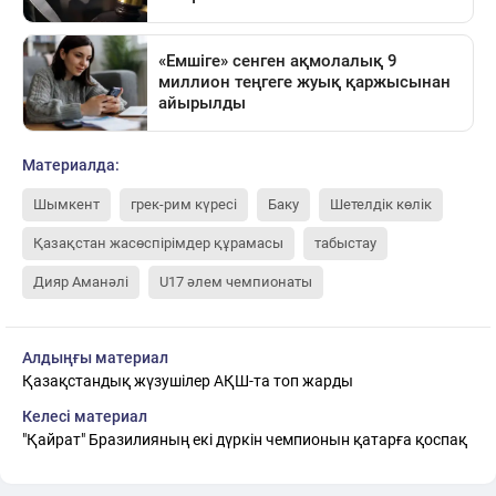
Материалда:
Шымкент
грек-рим күресі
Баку
Шетелдік көлік
Қазақстан жасөспірімдер құрамасы
табыстау
Дияр Аманәлі
U17 әлем чемпионаты
Алдыңғы материал
Қазақстандық жүзушілер АҚШ-та топ жарды
Келесі материал
"Қайрат" Бразилияның екі дүркін чемпионын қатарға қоспақ