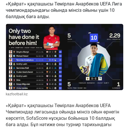
«Қайрат» қақпашысы Темірлан Анарбеков UEFA Лига
чемпиондарындағы ойында мінсіз ойыны үшін 10
баллдық баға алды.
kazfootball.kz
«Қайрат» қақпашысы Темірлан Анарбеков UEFA
Чемпиондар лигасында ойында мінсіз ойын өрнегін
көрсетіп, SofaScore нұсқасы бойынша 10 баллдық
баға алды. Бұл нәтиже оны турнир тарихындағы