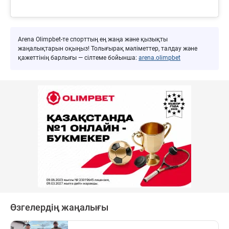
Arena Olimpbet-те спорттың ең жаңа және қызықты
жаңалықтарын оқыңыз! Толығырақ мәліметтер, талдау және
қажеттінің барлығы — сілтеме бойынша:
arena.olimpbet