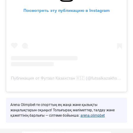
Посмотреть эту публикацию в Instagram
Публикация от Футзал Казахстан 🇰🇿 (@futsalkazakhstan)
Arena Olimpbet-те спорттың ең жаңа және қызықты
жаңалықтарын оқыңыз! Толығырақ мәліметтер, талдау және
қажеттінің барлығы — сілтеме бойынша:
arena.olimpbet