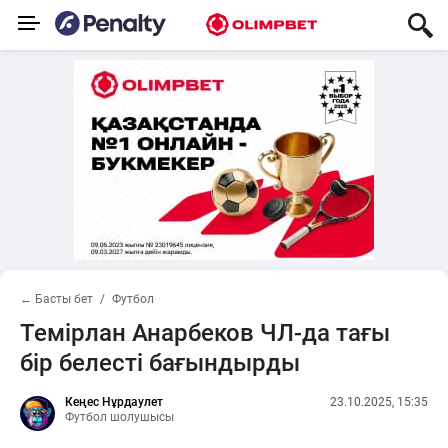
← Басты бет
Футбол
Темірлан Анарбеков ЧЛ-да тағы
бір белесті бағындырды
Кеңес Нұрдаулет
23.10.2025, 15:35
Футбол шолушысы