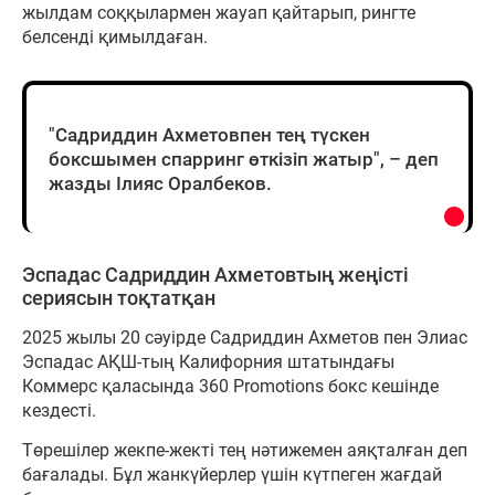
жылдам соққылармен жауап қайтарып, рингте
белсенді қимылдаған.
"Садриддин Ахметовпен тең түскен
боксшымен спарринг өткізіп жатыр", – деп
жазды Ілияс Оралбеков.
Эспадас Садриддин Ахметовтың жеңісті
сериясын тоқтатқан
2025 жылы 20 сәуірде Садриддин Ахметов пен Элиас
Эспадас АҚШ-тың Калифорния штатындағы
Коммерс қаласында 360 Promotions бокс кешінде
кездесті.
Төрешілер жекпе-жекті тең нәтижемен аяқталған деп
бағалады. Бұл жанкүйерлер үшін күтпеген жағдай