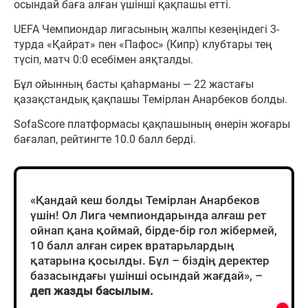
осындай баға алған үшінші қақпашы етті.
UEFA Чемпиондар лигасының жалпы кезеңіндегі 3-
турда «Қайрат» пен «Пафос» (Кипр) клубтары тең
түсіп, матч 0:0 есебімен аяқталды.
Бұл ойынның басты қаһарманы — 22 жастағы
қазақстандық қақпашы Темірлан Анарбеков болды.
SofaScore платформасы қақпашының өнерін жоғары
бағалап, рейтингте 10.0 балл берді.
«Қандай кеш болды Темірлан Анарбеков
үшін! Ол Лига чемпиондарында алғаш рет
ойнап қана қоймай, бірде-бір гол жібермей,
10 балл алған сирек вратарьлардың
қатарына қосылды. Бұл – біздің деректер
базасындағы үшінші осындай жағдай», –
деп жазды басылым.