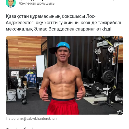
Жекпе-жек шолушысы
Қазақстан құрамасының боксшысы Лос-
Анджелестегі оқу-жаттығу жиыны кезінде тәжірибелі
мексикалық Элиас Эспадаспен спарринг өткізді.
Instagram/@sabyrkhantorekhan