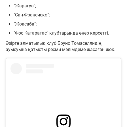
"Жарагуа";
"Сан-Франсиско";
"Жоасаба";
"Фос Катаратас" клубтарында өнер көрсетті.
Әзірге алматылық клуб Бруно Томаселлидің
ауысуына қатысты ресми мәлімдеме жасаған жоқ.