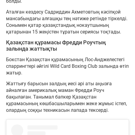
болды.
Аталған кездесу Садриддин Ахметовтың кәсіпқой
мансабындағы алғашқы тең нәтиже ретінде тіркелді.
Сонымен қатар қазақстандық нокаутшының
қатарынан 15 жеңістен тұратын сериясы тоқтады.
Қазақстан құрамасы Фредди Роучтың
залында жаттықты
Бокстан Қазақстан құрамасының Лос-Анджелестегі
спаррингтері әйгілі Wild Card Boxing Club залында өтіп
жатыр.
Жаттығу барысын залдың иесі әрі аты аңызға
айналған америкалық маман Фредди Роуч
бақылаған. Танымал бапкер Қазақстан
құрамасының көшбасшыларымен жеке жұмыс істеп,
олардың соққы техникасын лапада тексерді.