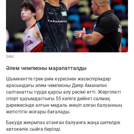
24kz
Әлем чемпионы марапатталды
Шымкентте грек-рим күресінен жасөспірімдер
арасындағы әлем чемпионы Дияр Аманәліні
салтанатты түрде қарсы алу рәсімі өтті. Жергілікті
спорт қауымдастығы 55 келіге дейінгі салмақ
дәрежесінде алтын медаль жеңіп алған балуанның
жетістігін жоғары бағалады.
Бакуде жеңімпаз атанған балуанға жаңа шетелдік
автокөлік сыйға берілді.