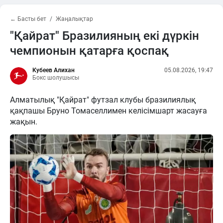
← Басты бет
Жаңалықтар
"Қайрат" Бразилияның екі дүркін
чемпионын қатарға қоспақ
Кубеев Алихан
05.08.2026, 19:47
Бокс шолушысы
Алматылық "Қайрат" футзал клубы бразилиялық
қақпашы Бруно Томаселлимен келісімшарт жасауға
жақын.