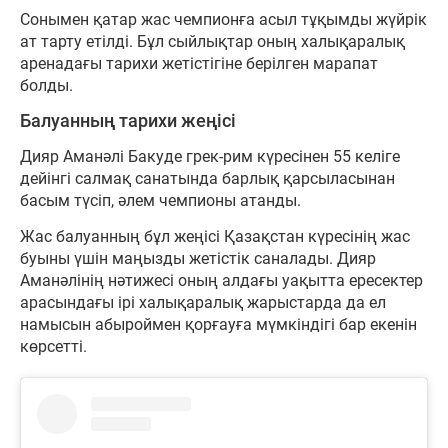
Сонымен қатар жас чемпионға асыл тұқымды жүйрік
ат тарту етілді. Бұл сыйлықтар оның халықаралық
аренадағы тарихи жетістігіне берілген марапат
болды.
Балуанның тарихи жеңісі
Дияр Аманәлі Бакуде грек-рим күресінен 55 келіге
дейінгі салмақ санатында барлық қарсыласынан
басым түсіп, әлем чемпионы атанды.
Жас балуанның бұл жеңісі Қазақстан күресінің жас
буыны үшін маңызды жетістік саналады. Дияр
Аманәлінің нәтижесі оның алдағы уақытта ересектер
арасындағы ірі халықаралық жарыстарда да ел
намысын абыроймен қорғауға мүмкіндігі бар екенін
көрсетті.