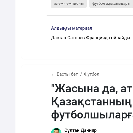
әлем чемпионы
футбол жұлдыздары
Алдыңғы материал
Дастан Сәтпаев Францияда ойнайды
← Басты бет
Футбол
"Жасына да, а
Қазақстанның 
футболшыларғ
Сұлтан Данияр