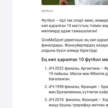
sports.ru
Футбол — бұл тек спорт емес, әлемд
көп қаралған 10 матчтың тізімін жа
миллиард адам тамашалаған!
GiveMeSport дерегінше, ең көп қар
финалдары. Жанкүйерлердің назары
алдына бүкіл әлемді біріктірді.
Ең көп қаралған 10 футбол м
ӘЧ-2022 финалы, Аргентина – Ф
19 пайызы. Месси мен Мбаппе д
бағаланған.
ӘЧ-1998 финалы, Франция – Бра
мен Бразилияның күтпеген күйре
ӘЧ-2018 финалы, Франция – Хо
жаңа буыны триумфқа жеткен 