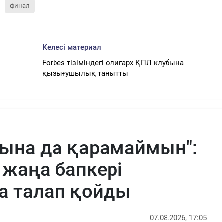
финал
Келесі материал
Forbes тізіміндегі олигарх ҚПЛ клубына
қызығушылық танытты
тына да қарамаймын":
жаңа бапкері
а талап қойды
07.08.2026, 17:05