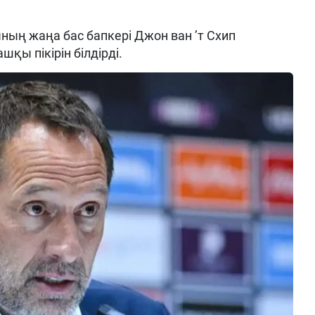
ың жаңа бас бапкері Джон ван ’т Схип
шқы пікірін білдірді.