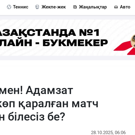
Теннис
Жекпе-жек
Жаңалықтар
Авто
рмен! Адамзат
көп қаралған матч
 білесіз бе?
28.10.2025, 06:06