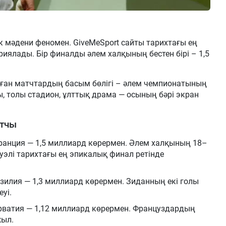
ік мәдени феномен. GiveMeSport сайты тарихтағы ең
риялады. Бір финалды әлем халқының бестен бірі – 1,5
алған матчтардың басым бөлігі – әлем чемпионатының
, толы стадион, ұлттық драма — осының бәрі экран
атчы
ранция — 1,5 миллиард көрермен. Әлем халқының 18–
уэлі тарихтағы ең эпикалық финал ретінде
зилия — 1,3 миллиард көрермен. Зиданның екі голы
уі.
рватия — 1,12 миллиард көрермен. Француздардың
жыл.