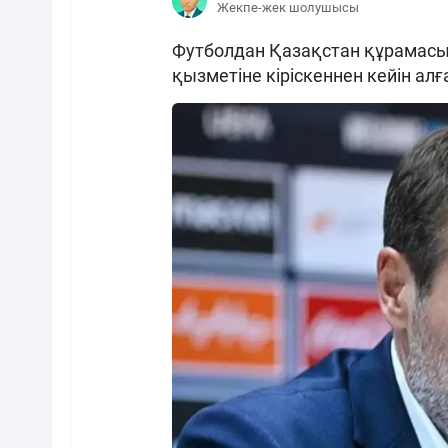
Жекпе-жек шолушысы
Футболдан Қазақстан құрамасын
қызметіне кіріскеннен кейін алға