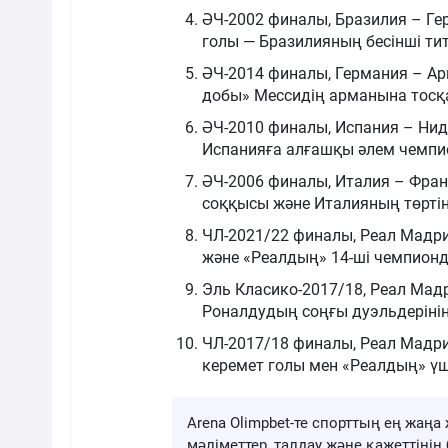
ӘЧ-2002 финалы, Бразилия – Ге
голы — Бразилияның бесінші ти
ӘЧ-2014 финалы, Германия – Ар
добы» Мессидің арманына тосқ
ӘЧ-2010 финалы, Испания – Нид
Испанияға алғашқы әлем чемп
ӘЧ-2006 финалы, Италия – Фран
соққысы және Италияның төртін
ЧЛ-2021/22 финалы, Реал Мадри
және «Реалдың» 14-ші чемпионд
Эль Класико-2017/18, Реал Мад
Роналдудың соңғы дуэльдерінің 
ЧЛ-2017/18 финалы, Реал Мадри
керемет голы мен «Реалдың» ү
Arena Olimpbet-те спорттың ең жа
мәліметтер, талдау және қажеттіні