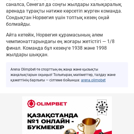
саналса, Сенегал да соңғы жылдары халықаралық
аренада тұрақты нәтиже көрсетіп жүрген команда.
Сондықтан Норвегия үшін топтық кезең оңай
болмайды.
Айта кетейік, Норвегия құрамасының әлем
чемпионаттарындағы ең жоғары жетістігі — 1/8
финал. Команда бұл кезеңге 1938 және 1998
жылдары шыққан.
Arena Olimpbet-те спорттың ең жаңа және қызықты
жаңалықтарын оқыңыз! Толығырақ мәліметтер, талдау және
қажеттінің барлығы — сілтеме бойынша:
arena.olimpbet