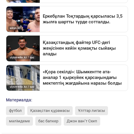
Материалда:
футбол
Қазақстан құрамасы
Ұлттар лигасы
мәлімдеме
бас бапкер
Джон ван’т Схип