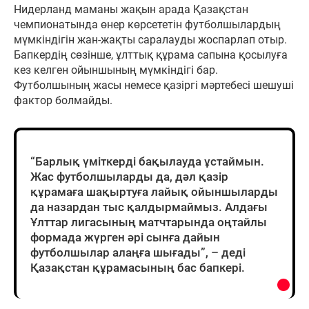
Нидерланд маманы жақын арада Қазақстан
чемпионатында өнер көрсететін футболшылардың
мүмкіндігін жан-жақты саралауды жоспарлап отыр.
Бапкердің сөзінше, ұлттық құрама сапына қосылуға
кез келген ойыншының мүмкіндігі бар.
Футболшының жасы немесе қазіргі мәртебесі шешуші
фактор болмайды.
“Барлық үміткерді бақылауда ұстаймын.
Жас футболшыларды да, дәл қазір
құрамаға шақыртуға лайық ойыншыларды
да назардан тыс қалдырмаймыз. Алдағы
Ұлттар лигасының матчтарында оңтайлы
формада жүрген әрі сынға дайын
футболшылар алаңға шығады”, – деді
Қазақстан құрамасының бас бапкері.