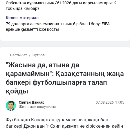
Өзбекстан құрамасының ӘЧ-2026-дағы қарсыластары: К
тобында кім бар?
Келесі материал
79 долларға әлем чемпионатының бір бөлігі болу: FIFA
ерекше қызметті іске қосты
← Басты бет
Футбол
"Жасына да, атына да
қарамаймын": Қазақстанның жаңа
бапкері футболшыларға талап
қойды
Сұлтан Данияр
07.08.2026, 17:05
Жекпе-жек шолушысы
Футболдан Қазақстан құрамасының жаңа бас
бапкері Джон ван ’т Схип қызметіне кіріскеннен кейін