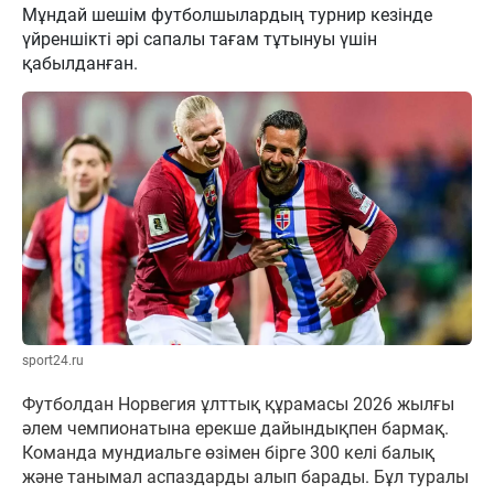
Мұндай шешім футболшылардың турнир кезінде
үйреншікті әрі сапалы тағам тұтынуы үшін
қабылданған.
sport24.ru
Футболдан Норвегия ұлттық құрамасы 2026 жылғы
әлем чемпионатына ерекше дайындықпен бармақ.
Команда мундиальге өзімен бірге 300 келі балық
және танымал аспаздарды алып барады. Бұл туралы