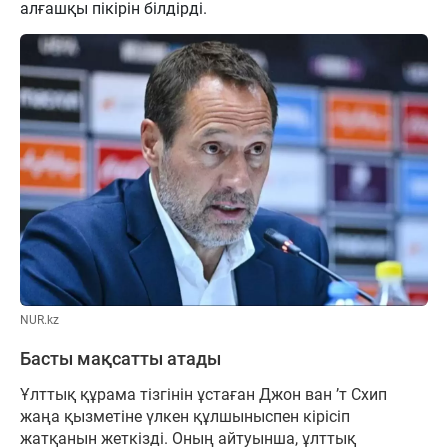
алғашқы пікірін білдірді.
NUR.kz
Басты мақсатты атады
Ұлттық құрама тізгінін ұстаған Джон ван ’т Схип
жаңа қызметіне үлкен құлшыныспен кірісіп
жатқанын жеткізді. Оның айтуынша, ұлттық