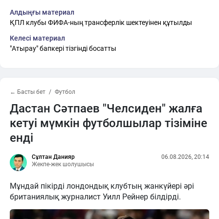
Алдыңғы материал
ҚПЛ клубы ФИФА-ның трансферлік шектеуінен құтылды
Келесі материал
"Атырау" бапкері тізгінді босатты
← Басты бет
Футбол
Дастан Сәтпаев "Челсиден" жалға
кетуі мүмкін футболшылар тізіміне
енді
Сұлтан Данияр
06.08.2026, 20:14
Жекпе-жек шолушысы
Мұндай пікірді лондондық клубтың жанкүйері әрі
британиялық журналист Уилл Рейнер білдірді.