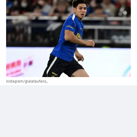
instagram/@alataufans_
Сәтпаевқа қатысты "жалға беру" нұсқасы
ұсынылды
Әлеуметтік желі қолданушыларының бірі Уилл
Рейнерден трансферлік терезе жабылғанға дейін
"Челси" кіммен қоштасуы керек екенін сұрады.
Журналист өз жауабында лондондық клуб сатуы