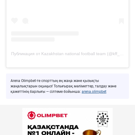
Публикация от Kazakhstan national football team (@kff_team)
Arena Olimpbet-те спорттың ең жаңа және қызықты
жаңалықтарын оқыңыз! Толығырақ мәліметтер, талдау және
қажеттінің барлығы — сілтеме бойынша:
arena.olimpbet