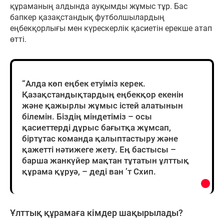
құраманың алдында ауқымды жұмыс тұр. Бас
бапкер қазақстандық футболшылардың
еңбекқорлығы мен күрескерлік қасиетін ерекше атап
өтті.
“Алда көп еңбек етуіміз керек.
Қазақстандықтардың еңбекқор екенін
және қажырлы жұмыс істей алатынын
білемін. Біздің міндетіміз – осы
қасиеттерді дұрыс бағытқа жұмсап,
біртұтас команда қалыптастыру және
қажетті нәтижеге жету. Ең бастысы –
барша жанкүйер мақтан тұтатын ұлттық
құрама құруә, – деді ван ’т Схип.
Ұлттық құрамаға кімдер шақырылады?