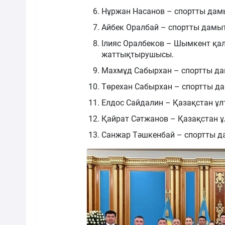
Нұржан Насанов – спортты да
Айбек Оралбай – спортты дамы
Ілияс Оралбеков – Шымкент қал
жаттықтырушысы.
Махмұд Сабырхан – спортты д
Төрехан Сабырхан – спортты д
Елдос Сайдалин – Қазақстан ұл
Қайрат Сәтжанов – Қазақстан ұ
Санжар Тәшкенбай – спортты 