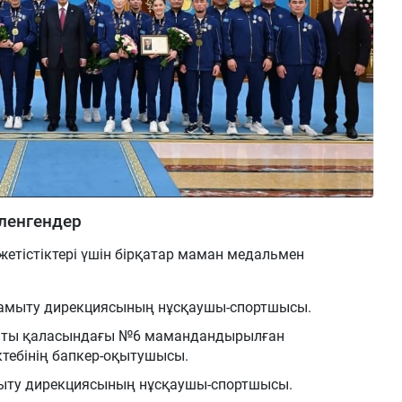
еленгендер
етістіктері үшін бірқатар маман медальмен
дамыту дирекциясының нұсқаушы-спортшысы.
аты қаласындағы №6 мамандандырылған
тебінің бапкер-оқытушысы.
мыту дирекциясының нұсқаушы-спортшысы.