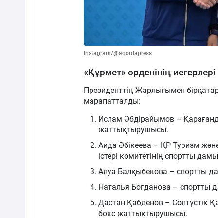
Instagram/@aqordapress
«Құрмет» орденінің иегерлері
Президенттің Жарлығымен бірқата
марапатталды:
Ислам Әбдірайымов – Қарағанды
жаттықтырушысы.
Аида Әбікеева – ҚР Туризм жән
істері комитетінің спортты да
Алуа Балқыбекова – спортты д
Наталья Богданова – спортты 
Дастан Қабденов – Солтүстік Қа
бокс жаттықтырушысы.