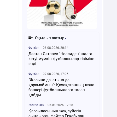
Оқылып жатыр
Футбол
06.08.2026, 20:14
Дастан Сәтпаев "Челсиден" жалға
кетуі мүмкін футболшылар тізіміне
енді
Футбол
07.08.2026, 17:05
"Жасына да, атына да
қарамаймын": Қазақстанның жаңа
бапкері футболшыларға талап
қойды
Жекпе-жек
06.08.2026, 17:28
Қарсыласының жақ сүйегін
сындырған файтер Еркебұлан