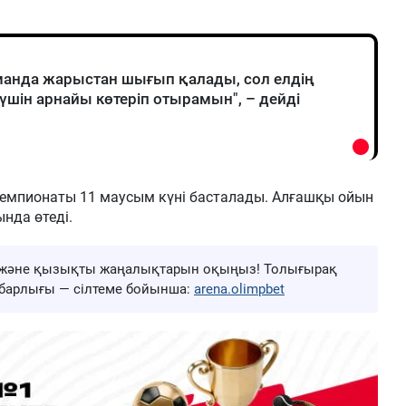
манда жарыстан шығып қалады, сол елдің
үшін арнайы көтеріп отырамын", – дейді
 чемпионаты 11 маусым күні басталады. Алғашқы ойын
нда өтеді.
ңа және қызықты жаңалықтарын оқыңыз! Толығырақ
ң барлығы — сілтеме бойынша:
arena.olimpbet