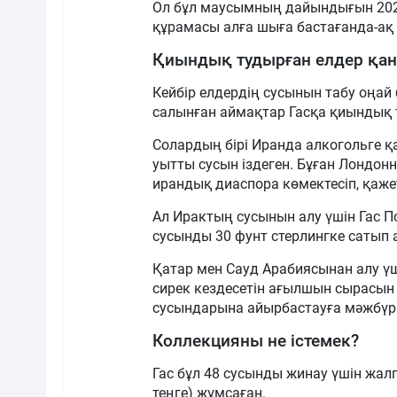
Ол бұл маусымның дайындығын 2025
құрамасы алға шыға бастағанда-ақ 
Қиындық тудырған елдер қан
Кейбір елдердің сусынын табу оңай
салынған аймақтар Гасқа қиындық 
Солардың бірі Иранда алкогольге қ
уытты сусын іздеген. Бұған Лондон
ирандық диаспора көмектесіп, қаже
Ал Ирактың сусынын алу үшін Гас По
сусынды 30 фунт стерлингке сатып 
Қатар мен Сауд Арабиясынан алу ү
сирек кездесетін ағылшын сырасын 
сусындарына айырбастауға мәжбүр 
Коллекцияны не істемек?
Гас бұл 48 сусынды жинау үшін жал
теңге) жұмсаған.