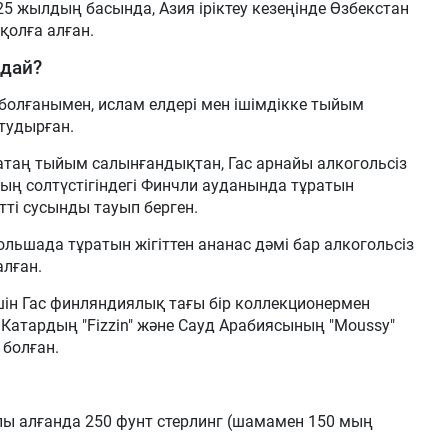
 жылдың басында, Азия іріктеу кезеңінде Өзбекстан
қолға алған.
дай?
 болғанымен, ислам елдері мен ішімдікке тыйым
тудырған.
атаң тыйым салынғандықтан, Гас арнайы алкогольсіз
ның солтүстігіндегі Финчли ауданында тұратын
тті сусынды тауып берген.
льшада тұратын жігіттен ананас дәмі бар алкогольсіз
алған.
шін Гас финляндиялық тағы бір коллекционермен
Катардың "Fizzin" және Сауд Арабиясының "Moussy"
болған.
пы алғанда 250 фунт стерлинг (шамамен 150 мың