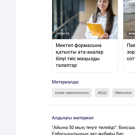
Материалда:
әлем чемпионаты
АҚШ
Мексика
Алдыңғы материал
"Айына 50 мың теңге төлейді": Боксш
Ербосынұлының экс-жұбайы Бас