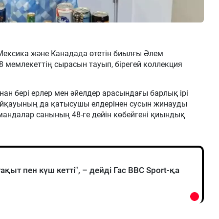
ексика және Канадада өтетін биылғы Әлем
 мемлекеттің сырасын тауып, бірегей коллекция
ан бері ерлер мен әйелдер арасындағы барлық ірі
 байқауының да қатысушы елдерінен сусын жинауды
мандалар санының 48-ге дейін көбейгені қиындық
қыт пен күш кетті", – дейді Гас BBC Sport-қа