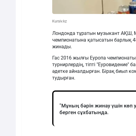
Kursiv.kz
Лондонда тұратын музыкант АҚШ, М
чемпионатына қатысатын барлық 48
жинады.
Гас 2016 жылғы Еуропа чемпионатын
турнирлердің, тіпті "Еуровидение"
әдетке айналдырған. Бірақ биыл ко
тудырған.
"Мұның бәрін жинау үшін көп уа
берген сұхбатында.