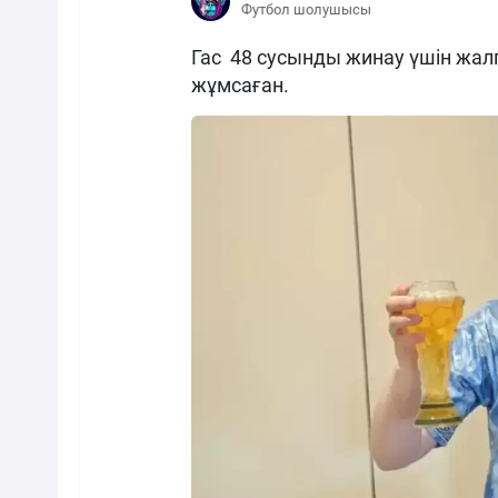
Футбол шолушысы
Гас 48 сусынды жинау үшін жа
жұмсаған.