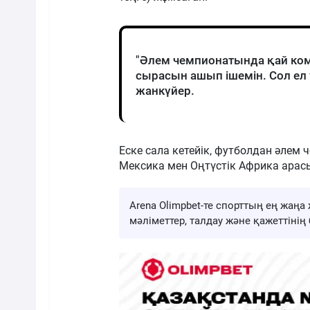
"Әлем чемпионатында қай ко
сырасын ашып ішемін. Сол ел 
жанкүйер.
Еске сала кетейік, футболдан әлем
Мексика мен Оңтүстік Африка арасы
Arena Olimpbet-те спорттың ең жа
мәліметтер, талдау және қажеттіні