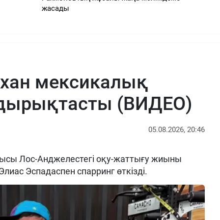
жасады
рхан мексикалық
ырықтасты (ВИДЕО)
05.08.2026, 20:46
ысы Лос-Анджелестегі оқу-жаттығу жиыны
Элиас Эспадаспен спарринг өткізді.