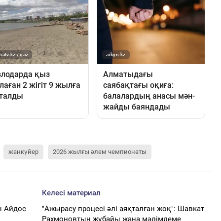
жанкүйер
2026 жылғы әлем чемпионаты
Келесі материал
ы Айдос
"Ажырасу процесі әлі аяқталған жоқ": Шавкат
Рахмоновтың жұбайы жаңа мәлімдеме