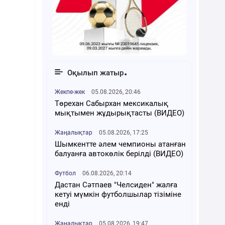
Оқылып жатыр
Жекпе-жек
05.08.2026, 20:46
Төрехан Сабырхан мексикалық
мықтымен жұдырықтасты (ВИДЕО)
Жаңалықтар
05.08.2026, 17:25
Шымкентте әлем чемпионы атанған
балуанға автокөлік берілді (ВИДЕО)
Футбол
06.08.2026, 20:14
Дастан Сәтпаев "Челсиден" жалға
кетуі мүмкін футболшылар тізіміне
енді
Жаңалықтар
05.08.2026, 19:47