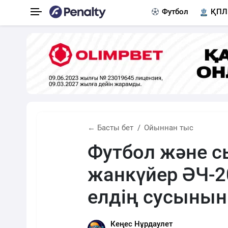
Футбол
ҚПЛ
← Басты бет
Ойыннан тыс
Футбол және с
жанкүйер ӘЧ-2
елдің сусыны
Кеңес Нұрдаулет