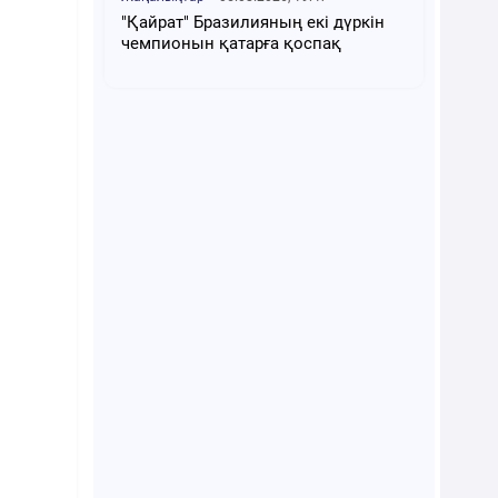
"Қайрат" Бразилияның екі дүркін
чемпионын қатарға қоспақ