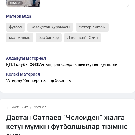
Материалда:
футбол
Қазақстан құрамасы
Ұлттар лигасы
мәлімдеме
бас бапкер
Джон ван’т Схип
Алдыңғы материал
ҚПЛ клубы ФИФА-ның трансферлік шектеуінен құтылды
Келесі материал
"Атырау" бапкері тізгінді босатты
← Басты бет
Футбол
Дастан Сәтпаев "Челсиден" жалға
кетуі мүмкін футболшылар тізіміне