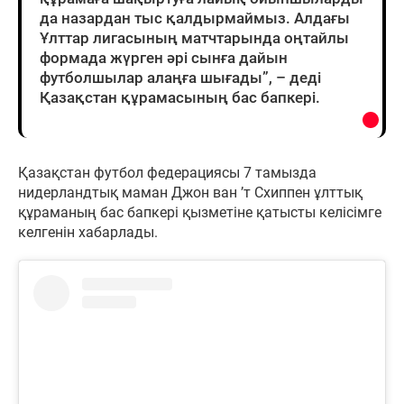
да назардан тыс қалдырмаймыз. Алдағы
Ұлттар лигасының матчтарында оңтайлы
формада жүрген әрі сынға дайын
футболшылар алаңға шығады”, – деді
Қазақстан құрамасының бас бапкері.
Қазақстан футбол федерациясы 7 тамызда
нидерландтық маман Джон ван ’т Схиппен ұлттық
құраманың бас бапкері қызметіне қатысты келісімге
келгенін хабарлады.