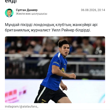
енді
Сұлтан Данияр
06.08.2026, 20:14
Жекпе-жек шолушысы
Мұндай пікірді лондондық клубтың жанкүйері әрі
британиялық журналист Уилл Рейнер білдірді.
instagram/@alataufans_