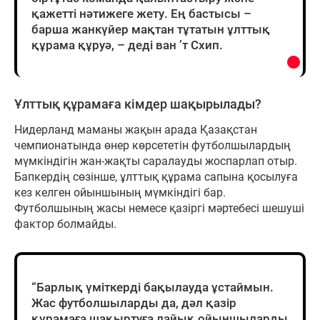
қажетті нәтижеге жету. Ең бастысы –
барша жанкүйер мақтан тұтатын ұлттық
құрама құруә, – деді ван ’т Схип.
Ұлттық құрамаға кімдер шақырылады?
Нидерланд маманы жақын арада Қазақстан
чемпионатында өнер көрсететін футболшылардың
мүмкіндігін жан-жақты саралауды жоспарлап отыр.
Бапкердің сөзінше, ұлттық құрама сапына қосылуға
кез келген ойыншының мүмкіндігі бар.
Футболшының жасы немесе қазіргі мәртебесі шешуші
фактор болмайды.
“Барлық үміткерді бақылауда ұстаймын.
Жас футболшыларды да, дәл қазір
құрамаға шақыртуға лайық ойыншыларды