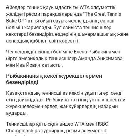
Әйелдер теннис қауымдастығы WTA әлеуметтік
желідегі ресми парақшаларында "The Great Tennis
Bake Off" атты ойын-сауық челленджінің екінші
бөлімін жариялады. Бұл сайыста теннисшілер
кекстерді безендіріп, өздерінің шығармашылық және
аспаздық қабілеттерін көрсетті.
Челлендждің екінші бөліміне Елена Рыбакинамен
бірге америкалық теннисшілер Аманда Анисимова
мен Ива Йович қатысты.
Рыбакинаның кексі жүрекшелермен
безендірілді
Қазақстандық теннисші өз кексін ұқыпты әрі сәнді
етіп дайындады. Рыбакина тәттінің үстін кішкентай
жүрекшелермен әрлеп, жанкүйерлердің назарын
аударды.
Теннисшілер қатысқан видео WTA мен HSBC
Championships турнирінің ресми әлеуметтік