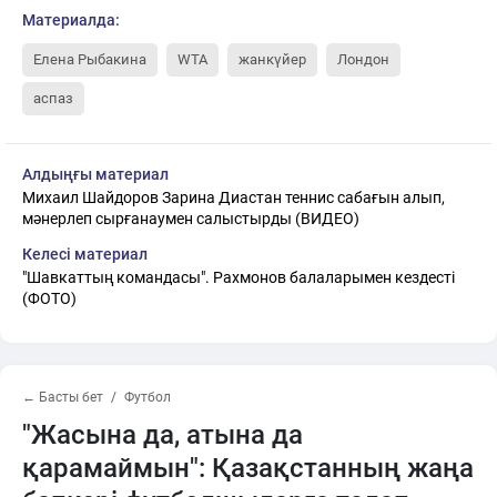
Материалда:
Елена Рыбакина
WTA
жанкүйер
Лондон
аспаз
Алдыңғы материал
Михаил Шайдоров Зарина Диастан теннис сабағын алып,
мәнерлеп сырғанаумен салыстырды (ВИДЕО)
Келесі материал
"Шавкаттың командасы". Рахмонов балаларымен кездесті
(ФОТО)
← Басты бет
Футбол
"Жасына да, атына да
қарамаймын": Қазақстанның жаңа