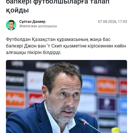
бапкері футболшыларға талап
қойды
Сұлтан Данияр
07.08.2026, 17:05
Жекпе-жек шолушысы
Футболдан Қазақстан құрамасының жаңа бас
бапкері Джон ван ’т Схип қызметіне кіріскеннен кейін
алғашқы пікірін білдірді.