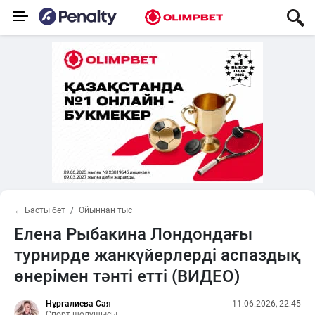
← Басты бет
Ойыннан тыс
Елена Рыбакина Лондондағы
турнирде жанкүйерлерді аспаздық
өнерімен тәнті етті (ВИДЕО)
Нұрғалиева Сая
11.06.2026, 22:45
Спорт шолушысы