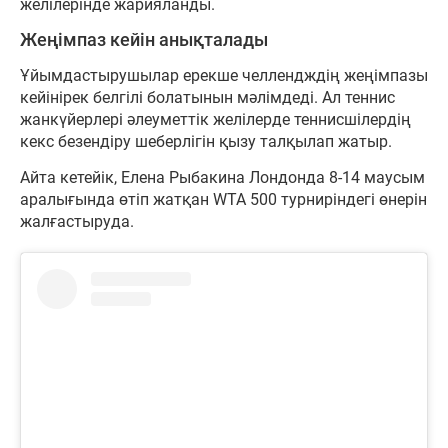
желілерінде жарияланды.
Жеңімпаз кейін анықталады
Ұйымдастырушылар ерекше челлендждің жеңімпазы
кейінірек белгілі болатынын мәлімдеді. Ал теннис
жанкүйерлері әлеуметтік желілерде теннисшілердің
кекс безендіру шеберлігін қызу талқылап жатыр.
Айта кетейік, Елена Рыбакина Лондонда 8-14 маусым
аралығында өтіп жатқан WTA 500 турниріндегі өнерін
жалғастыруда.