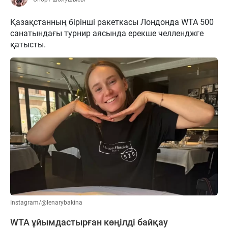
Қазақстанның бірінші ракеткасы Лондонда WTA 500
санатындағы турнир аясында ерекше челленджге
қатысты.
Instagram/@lenarybakina
WTA ұйымдастырған көңілді байқау