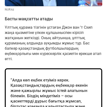
NUR.kz
Басты мақсатты атады
Ұлттық құрама тізгінін ұстаған Джон ван ’т Схип
жаңа қызметіне үлкен құлшыныспен кірісіп
жатқанын жеткізді. Оның айтуынша, ұлттық
құраманың алдында ауқымды жұмыс тұр. Бас
бапкер қазақстандық футболшылардың
еңбекқорлығы мен күрескерлік қасиетін ерекше атап
өтті.
“Алда көп еңбек етуіміз керек.
Қазақстандықтардың еңбекқор екенін
және қажырлы жұмыс істей алатынын
білемін. Біздің міндетіміз – осы
қасиеттерді дұрыс бағытқа жұмсап,
біртұтас команда қалыптастыру және