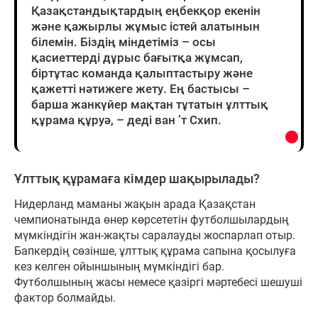
Қазақстандықтардың еңбекқор екенін
және қажырлы жұмыс істей алатынын
білемін. Біздің міндетіміз – осы
қасиеттерді дұрыс бағытқа жұмсап,
біртұтас команда қалыптастыру және
қажетті нәтижеге жету. Ең бастысы –
барша жанкүйер мақтан тұтатын ұлттық
құрама құруә, – деді ван ’т Схип.
Ұлттық құрамаға кімдер шақырылады?
Нидерланд маманы жақын арада Қазақстан
чемпионатында өнер көрсететін футболшылардың
мүмкіндігін жан-жақты саралауды жоспарлап отыр.
Бапкердің сөзінше, ұлттық құрама сапына қосылуға
кез келген ойыншының мүмкіндігі бар.
Футболшының жасы немесе қазіргі мәртебесі шешуші
фактор болмайды.