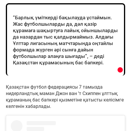
“Барлық үміткерді бақылауда ұстаймын.
Жас футболшыларды да, дәл қазір
құрамаға шақыртуға лайық ойыншыларды
да назардан тыс қалдырмаймыз. Алдағы
Ұлттар лигасының матчтарында оңтайлы
формада жүрген әрі сынға дайын
футболшылар алаңға шығады”, – деді
Қазақстан құрамасының бас бапкері.
Қазақстан футбол федерациясы 7 тамызда
нидерландтық маман Джон ван ’т Схиппен ұлттық
құраманың бас бапкері қызметіне қатысты келісімге
келгенін хабарлады.