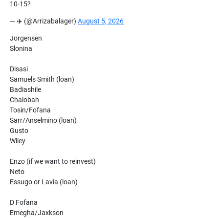
10-15?
— ✈️ (@Arrizabalager)
August 5, 2026
Jorgensen
Slonina
Disasi
Samuels Smith (loan)
Badiashile
Chalobah
Tosin/Fofana
Sarr/Anselmino (loan)
Gusto
Wiley
Enzo (if we want to reinvest)
Neto
Essugo or Lavia (loan)
D Fofana
Emegha/Jaxkson