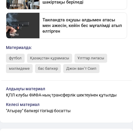
Материалда:
футбол
Қазақстан құрамасы
Ұлттар лигасы
мәлімдеме
бас бапкер
Джон ван’т Схип
Алдыңғы материал
ҚПЛ клубы ФИФА-ның трансферлік шектеуінен құтылды
Келесі материал
"Атырау" бапкері тізгінді босатты