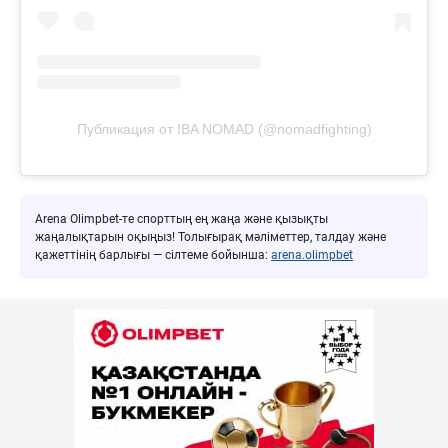
Публикация от IBA NOMAD (@nomadfighting)
Arena Olimpbet-те спорттың ең жаңа және қызықты
жаңалықтарын оқыңыз! Толығырақ мәліметтер, талдау және
қажеттінің барлығы — сілтеме бойынша:
arena.olimpbet