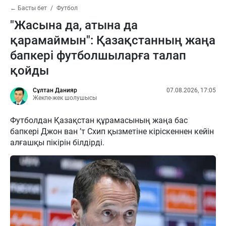
← Басты бет
Футбол
"Жасына да, атына да
қарамаймын": Қазақстанның жаңа
бапкері футболшыларға талап
қойды
Сұлтан Данияр
07.08.2026, 17:05
Жекпе-жек шолушысы
Футболдан Қазақстан құрамасының жаңа бас
бапкері Джон ван ’т Схип қызметіне кіріскеннен кейін
алғашқы пікірін білдірді.