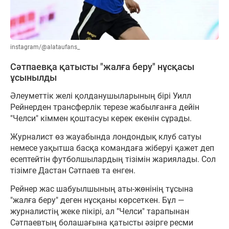
instagram/@alataufans_
Сәтпаевқа қатысты "жалға беру" нұсқасы
ұсынылды
Әлеуметтік желі қолданушыларының бірі Уилл
Рейнерден трансферлік терезе жабылғанға дейін
"Челси" кіммен қоштасуы керек екенін сұрады.
Журналист өз жауабында лондондық клуб сатуы
немесе уақытша басқа командаға жіберуі қажет деп
есептейтін футболшылардың тізімін жариялады. Сол
тізімге Дастан Сәтпаев та енген.
Рейнер жас шабуылшының аты-жөнінің тұсына
"жалға беру" деген нұсқаны көрсеткен. Бұл —
журналистің жеке пікірі, ал "Челси" тарапынан
Сәтпаевтың болашағына қатысты әзірге ресми