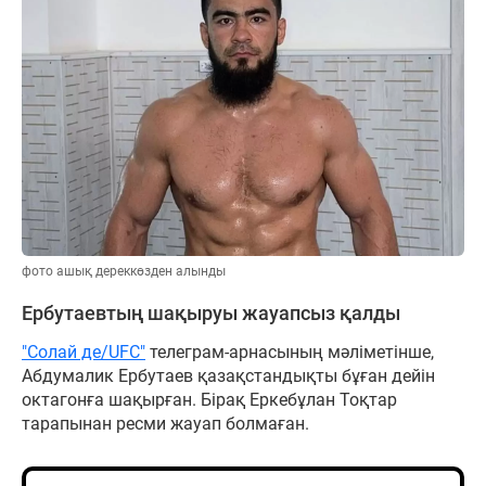
фото ашық дереккөзден алынды
Ербутаевтың шақыруы жауапсыз қалды
"Солай де/UFC"
телеграм-арнасының мәліметінше,
Абдумалик Ербутаев қазақстандықты бұған дейін
октагонға шақырған. Бірақ Еркебұлан Тоқтар
тарапынан ресми жауап болмаған.