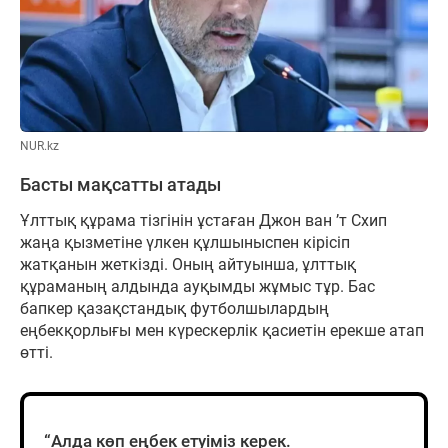
NUR.kz
Басты мақсатты атады
Ұлттық құрама тізгінін ұстаған Джон ван ’т Схип
жаңа қызметіне үлкен құлшыныспен кірісіп
жатқанын жеткізді. Оның айтуынша, ұлттық
құраманың алдында ауқымды жұмыс тұр. Бас
бапкер қазақстандық футболшылардың
еңбекқорлығы мен күрескерлік қасиетін ерекше атап
өтті.
“Алда көп еңбек етуіміз керек.