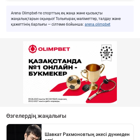
Arena Olimpbet-те спорттың ең жаңа және қызықты
жаңалықтарын оқыңыз! Толығырақ мәліметтер, талдау және
қажеттінің барлығы — сілтеме бойынша:
arena.olimpbet