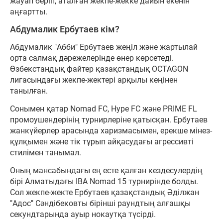
жауап беріп, аталған жекпе-жекке дайын екенін
аңғартты.
Абдумалик Ербутаев кім?
Абдумалик "Абби" Ербутаев жеңіл және жартылай
орта салмақ дәрежелерінде өнер көрсетеді.
Өзбекстандық файтер қазақстандық OCTAGON
лигасындағы жекпе-жектері арқылы кеңінен
танылған.
Сонымен қатар Nomad FC, Hype FC және PRIME FL
промоушендерінің турнирлеріне қатысқан. Ербутаев
жанкүйерлер арасында харизмасымен, ерекше мінез-
құлқымен және тік тұрып айқасудағы агрессивті
стилімен танымал.
Оның мансабындағы ең есте қалған кездесулердің
бірі Алматыдағы IBA Nomad 15 турнирінде болды.
Сол жекпе-жекте Ербутаев қазақстандық Әділжан
"Адос" Сәндібековты бірінші раундтың алғашқы
секундтарында ауыр нокаутқа түсірді.