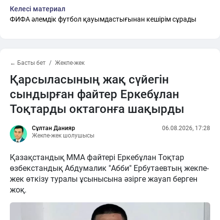
Келесі материал
ФИФА әлемдік футбол қауымдастығынан кешірім сұрады
← Басты бет
Жекпе-жек
Қарсыласының жақ сүйегін
сындырған файтер Еркебұлан
Тоқтарды октагонға шақырды
Сұлтан Данияр
06.08.2026, 17:28
Жекпе-жек шолушысы
Қазақстандық ММА файтері Еркебұлан Тоқтар
өзбекстандық Абдумалик "Абби" Ербутаевтың жекпе-
жек өткізу туралы ұсынысына әзірге жауап берген
жоқ.