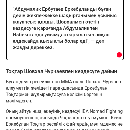
"Абдумалик Ербутаев Еркебұланды бұған
дейін жекпе-жекке шақырғанымен ұсыныс
жауапсыз қалды. Шовхалмен өтетін
кездесуге қарағанда Абдумаликпен
Өзбекстанда ұйымдастырылатын айқас
әлдеқайда қызықты болар еді", — деп
жазды дереккөз.
Тоқтар Шовхал Чурчаевпен кездесуге дайын
Бұған дейін ресейлік поп-ММА өкілі Шовхал Чурчаев
әлеуметтік желідегі парақшасында Еркебұлан
Тоқтармен жұдырықтасуға келісім бергенін
мәлімдеген.
Оның айтуынша, екеуінің кездесуі IBA Nomad Fighting
промоушенінің аясында 9 қазанда өтуі мүмкін. Кейін
Еркебұлан Тоқтар ресейлік файтердің мәлімдемесіне