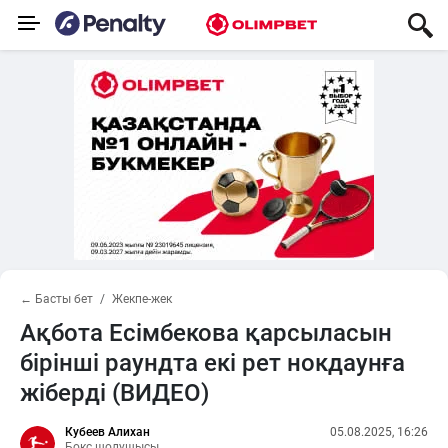
← Басты бет
Жекпе-жек
Ақбота Есімбекова қарсыласын
бірінші раундта екі рет нокдаунға
жіберді (ВИДЕО)
Кубеев Алихан
05.08.2025, 16:26
Бокс шолушысы