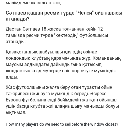
мәлімдеме жасалған жоқ.
Сәтпаев қашан ресми түрде "Челси" ойыншысы
атанады?
Дастан Сәтпаев 18 жасқа толғаннан кейін 12
тамызда ресми түрде "көктердің" футболшысы
атанады.
Қазақстандық шабуылшы қазірдің өзінде
лондондық клубтың қарамағында жүр. Команданың
маусым алдындағы дайындығына қатысып,
жолдастық кездесулерде өзін көрсетуге мүмкіндік
алды.
Жас футболшыны жалға беру оған тұрақты ойын
тәжірибесін жинауға мүмкіндік береді. Әсіресе
Еуропа футболына енді бейімделіп жатқан ойыншы
үшін басқа клубта жиі алаңға шығу маңызды болуы
ықтимал.
How many players do we need to sell before the window closes?