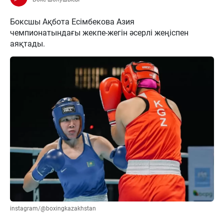
Боксшы Ақбота Есімбекова Азия
чемпионатындағы жекпе-жегін әсерлі жеңіспен
аяқтады.
instagram/@boxingkazakhstan