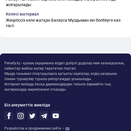
жоғарылады
Келесі материал
Жеңіліссіз келе жатқан Балауса Мұздыман екі белбеуге көз
тікті
Penalty.kz - қалың оқырманға елдегі дүбірлі додалар мен халықаралық
сайыстар жайлы ақпар тарататын портал.
Мұнда танымал спортшыларға қатысты оқиғалар, елдің назарына
іліккен турнирлер туралы репортаждар ұсынылады.
Интернет-жобада басқа дереккөздерден табыла бермейтін тың
материалдар жарияланып отырады.
Біз әлеуметтік жиеліде
Разработка и продвижение сайта —
dg