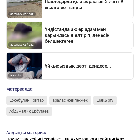
Материалда:
Еркебұлан Тоқтар
аралас жекпе-жек
шақырту
Абдумалик Ербутаев
Алдыңғы материал
Нокауттан кейінгі серпіліс: Әли Ахмедов WBC рейтингінде