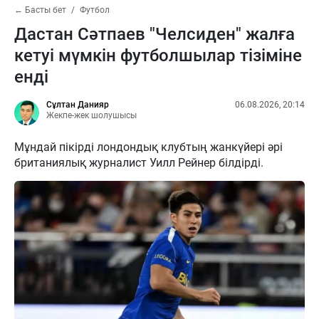
← Басты бет
Футбол
Дастан Сәтпаев "Челсиден" жалға
кетуі мүмкін футболшылар тізіміне
енді
Сұлтан Данияр
06.08.2026, 20:14
Жекпе-жек шолушысы
Мұндай пікірді лондондық клубтың жанкүйері әрі
британиялық журналист Уилл Рейнер білдірді.