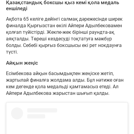
Қазақстандық боксшы қыз кемі қола медаль
еншіледі
Ақбота 65 келіге дейінгі салмақ дәрежесінде ширек
финалда Қырғызстан өкілі Айпери Адылбековамен
қолғап түйістірді. Жекпе-жек бірінші раундта-ақ
аяқталды. Төреші кездесуді тоқтатуға мәжбүр
болды. Себебі қырғыз боксшысы екі рет нокдаунға
түсті.
Айқын жеңіс
Есімбекова айқын басымдықпен жеңіске жетіп,
жартылай финалға жолдама алды. Бұл нәтиже оған
кем дегенде қола медальді қамтамасыз етеді. Ал
Айпери Адылбекова жарыстан шығып қалды.