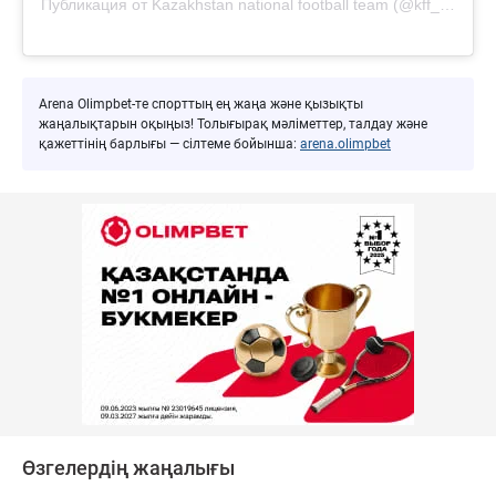
Публикация от Kazakhstan national football team (@kff_team)
Arena Olimpbet-те спорттың ең жаңа және қызықты
жаңалықтарын оқыңыз! Толығырақ мәліметтер, талдау және
қажеттінің барлығы — сілтеме бойынша:
arena.olimpbet