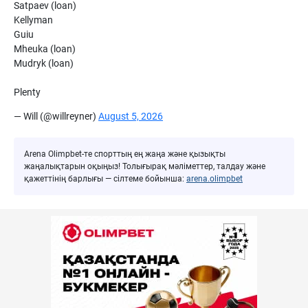
Satpaev (loan)
Kellyman
Guiu
Mheuka (loan)
Mudryk (loan)
Plenty
— Will (@willreyner)
August 5, 2026
Arena Olimpbet-те спорттың ең жаңа және қызықты
жаңалықтарын оқыңыз! Толығырақ мәліметтер, талдау және
қажеттінің барлығы — сілтеме бойынша:
arena.olimpbet