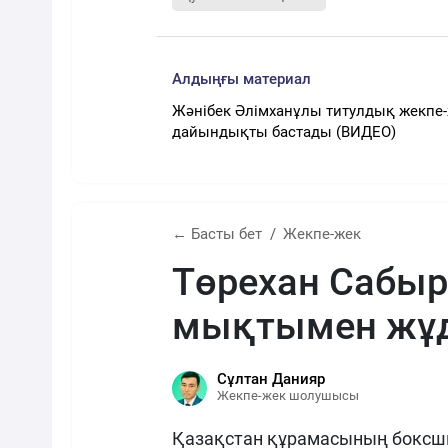
Алдыңғы материал
Жәнібек Әлімханұлы титулдық жекпе
дайындықты бастады (ВИДЕО)
← Басты бет
Жекпе-жек
Төрехан Сабы
мықтымен жұд
Сұлтан Данияр
Жекпе-жек шолушысы
Қазақстан құрамасының боксш