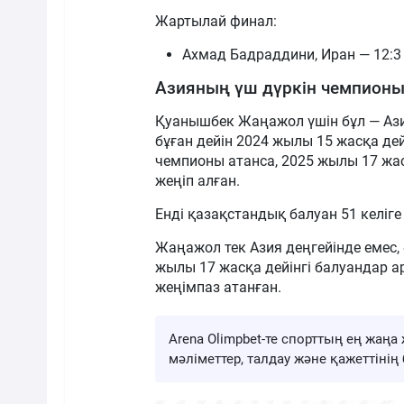
Жартылай финал:
Ахмад Бадраддини, Иран — 12:3
Азияның үш дүркін чемпион
Қуанышбек Жаңажол үшін бұл — Ази
бұған дейін 2024 жылы 15 жасқа дей
чемпионы атанса, 2025 жылы 17 жасқ
жеңіп алған.
Енді қазақстандық балуан 51 келіге 
Жаңажол тек Азия деңгейінде емес, 
жылы 17 жасқа дейінгі балуандар 
жеңімпаз атанған.
Arena Olimpbet-те спорттың ең жа
мәліметтер, талдау және қажеттіні