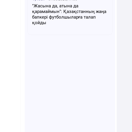
"Жасына да, атына да
қарамаймын": Қазақстанның жаңа
бапкері футболшыларға талап
қойды