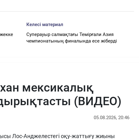
Келесі материал
-жекке
Суперауыр салмақтағы Темірғали Азия
чемпионатының финалында есе жіберді
рхан мексикалық
ырықтасты (ВИДЕО)
05.08.2026, 20:46
ысы Лос-Анджелестегі оқу-жаттығу жиыны