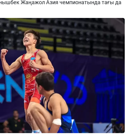
Қуанышбек Жаңажол Азия чемпионатында тағы да