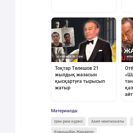
Материалда:
грек-рим күресі
Азия чемпионаты
Қуанышбек Жаңажол