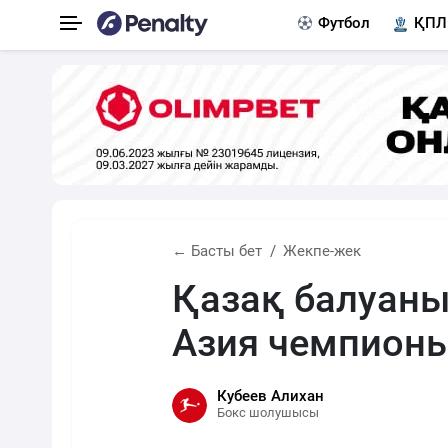
Футбол
ҚПЛ
← Басты бет
Жекпе-жек
Қазақ балуаны
Азия чемпион
Кубеев Алихан
Бокс шолушысы