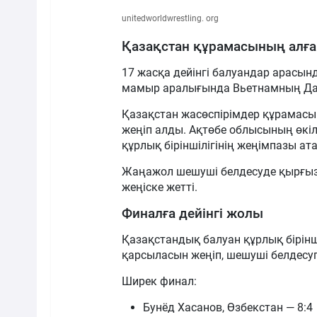
unitedworldwrestling. org
Қазақстан құрамасының алғ
17 жасқа дейінгі балуандар арасын
мамыр аралығында Вьетнамның Дан
Қазақстан жасөспірімдер құрамас
жеңіп алды. Ақтөбе облысының өкілі
құрлық біріншілігінің жеңімпазы ат
Жаңажол шешуші белдесуде қырғызс
жеңіске жетті.
Финалға дейінгі жолы
Қазақстандық балуан құрлық біріншіл
қарсыласын жеңіп, шешуші белдесу
Ширек финал:
Бунёд Хасанов, Өзбекстан — 8:4