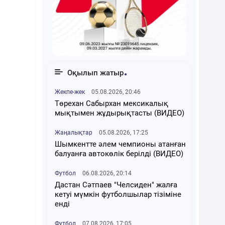
Оқылып жатыр
Жекпе-жек
05.08.2026, 20:46
Төрехан Сабырхан мексикалық
мықтымен жұдырықтасты (ВИДЕО)
Жаңалықтар
05.08.2026, 17:25
Шымкентте әлем чемпионы атанған
балуанға автокөлік берілді (ВИДЕО)
Футбол
06.08.2026, 20:14
Дастан Сәтпаев "Челсиден" жалға
кетуі мүмкін футболшылар тізіміне
енді
Футбол
07.08.2026, 17:05