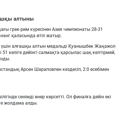
ашқы алтыны
дағы грек-рим күресінен Азия чемпионаты 28-31
анг қаласында өтіп жатыр.
ы үшін алғашқы алтын медальді Қуанышбек Жаңажол
 51 келіге дейінгі салмақта қарсылас шақ келтірмей,
анды.
тандық Арсен Шараповпен кездесіп, 2:0 есебімен
ігінде сенімді өнер көрсетті. Ол финалға дейін екі
ге жолдама алды.