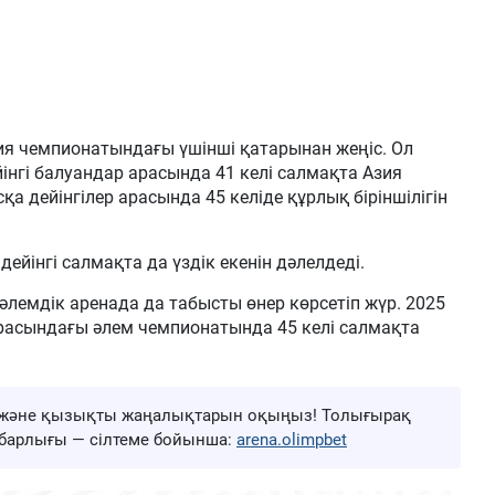
ы
я чемпионатындағы үшінші қатарынан жеңіс. Ол
інгі балуандар арасында 41 келі салмақта Азия
а дейінгілер арасында 45 келіде құрлық біріншілігін
дейінгі салмақта да үздік екенін дәлелдеді.
әлемдік аренада да табысты өнер көрсетіп жүр. 2025
арасындағы әлем чемпионатында 45 келі салмақта
ңа және қызықты жаңалықтарын оқыңыз! Толығырақ
ң барлығы — сілтеме бойынша:
arena.olimpbet