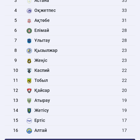
3
Астана
35
4
Оқжетпес
33
5
Ақтөбе
31
6
Елімай
28
7
Ұлытау
28
8
Қызылжар
23
9
Жеңіс
23
10
Каспий
22
11
Тобыл
22
12
Қайсар
20
13
Атырау
19
14
Жетісу
19
15
Ертіс
17
16
Алтай
17