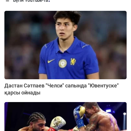
Бүгін YouTube-та
Дастан Сәтпаев "Челси" сапында "Ювентуске"
қарсы ойнады