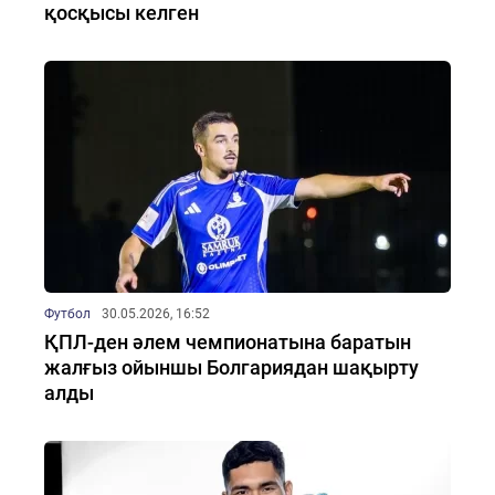
қосқысы келген
Футбол
30.05.2026, 16:52
ҚПЛ-ден әлем чемпионатына баратын
жалғыз ойыншы Болгариядан шақырту
алды