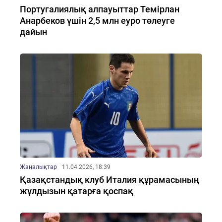
Португалиялық алпауыттар Темірлан
Анарбеков үшін 2,5 млн еуро төлеуге
дайын
Жаңалықтар
11.04.2026, 18:39
Қазақстандық клуб Италия құрамасының
жұлдызын қатарға қоспақ