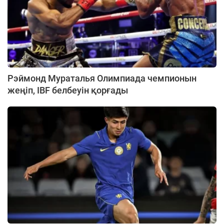
Рэймонд Мураталья Олимпиада чемпионын
жеңіп, IBF белбеуін қорғады