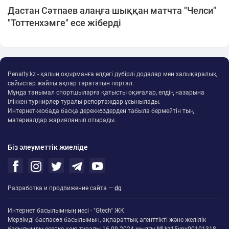
Дастан Сәтпаев алаңға шыққан матчта "Челси"
"Тоттенхэмге" есе жіберді
Penalty.kz - қалың оқырманға елдегі дүбірлі додалар мен халықаралық
сайыстар жайлы ақпар тарататын портал.
Мұнда танымал спортшыларға қатысты оқиғалар, елдің назарына
іліккен турнирлер туралы репортаждар ұсынылады.
Интернет-жобада басқа дереккөздерден табыла бермейтін тың
материалдар жарияланып отырады.
Біз әлеуметтік жиеліде
Разработка и продвижение сайта —
dg
Интернет басылымның иесі - "Gtech" ЖК
Мерзімді баспасөз басылымын, ақпараттық агенттікті және желілік