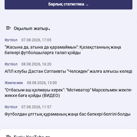
Барлық статистика →
Оқылып жатыр
Футбол
07.08.2026, 17:05
"Жасына да, атына да қарамаймын": Қазақстанның жаңа
бапкері футболшыларға талап қойды
Футбол
08.08.2026, 16:20
АПЛ клубы Дастан Сәтпаевты "Челсиден" жалға алғысы келеді
Жекпе-жек
08.08.2026, 13:00
"Отбасым аш қалмауы керек": "Мотиватор" Марсельмен жекпе-
жекке баға қойды (ВИДЕО)
Футбол
07.08.2026, 11:57
Футболдан ұлттық құраманың жаңа бас бапкері белгілі болды