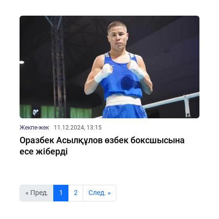
Жекпе-жек
11.12.2024, 13:15
Оразбек Асылқұлов өзбек боксшысына
есе жіберді
« Пред.
1
2
Cлед. »