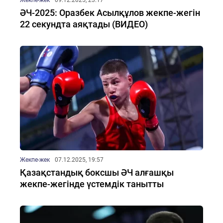
Жекпе-жек
09.12.2025, 23:17
ӘЧ-2025: Оразбек Асылқұлов жекпе-жегін
22 секундта аяқтады (ВИДЕО)
Жекпе-жек
07.12.2025, 19:57
Қазақстандық боксшы ӘЧ алғашқы
жекпе-жегінде үстемдік танытты