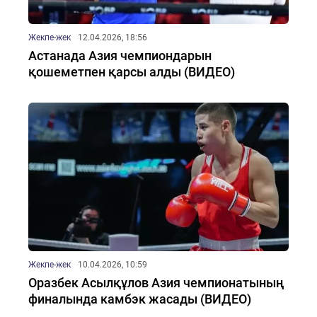
Жекпе-жек
12.04.2026, 18:56
Астанада Азия чемпиондарын
қошеметпен қарсы алды (ВИДЕО)
Жекпе-жек
10.04.2026, 10:59
Оразбек Асылқұлов Азия чемпионатының
финалында камбэк жасады (ВИДЕО)