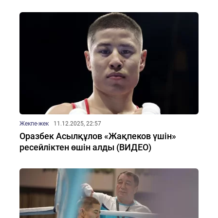
Жекпе-жек
11.12.2025, 22:57
Оразбек Асылқұлов «Жақпеков үшін»
ресейліктен өшін алды (ВИДЕО)