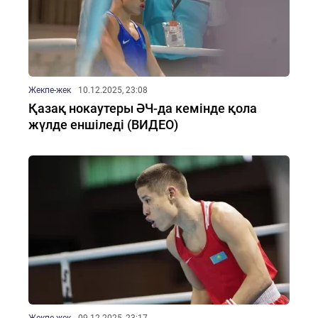
Жекпе-жек
10.12.2025, 23:08
Қазақ нокаутеры ӘЧ-да кемінде қола
жүлде еншіледі (ВИДЕО)