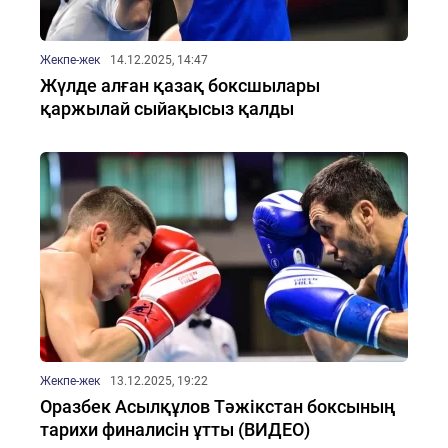
Жекпе-жек
14.12.2025, 14:47
Жүлде алған қазақ боксшылары
қаржылай сыйақысыз қалды
Жекпе-жек
13.12.2025, 19:22
Оразбек Асылқұлов Тәжікстан боксының
тарихи финалисін ұтты (ВИДЕО)