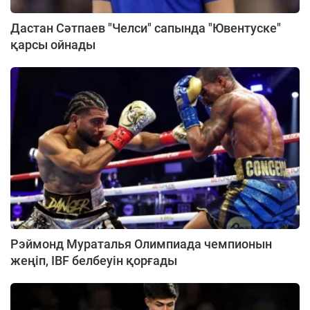
Дастан Сәтпаев "Челси" сапында "Ювентуске"
қарсы ойнады
Рэймонд Мураталья Олимпиада чемпионын
жеңіп, IBF белбеуін қорғады