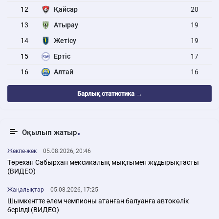
12
Қайсар
20
13
Атырау
19
14
Жетісу
19
15
Ертіс
17
16
Алтай
16
Барлық статистика →
Оқылып жатыр
Жекпе-жек
05.08.2026, 20:46
Төрехан Сабырхан мексикалық мықтымен жұдырықтасты
(ВИДЕО)
Жаңалықтар
05.08.2026, 17:25
Шымкентте әлем чемпионы атанған балуанға автокөлік
берілді (ВИДЕО)