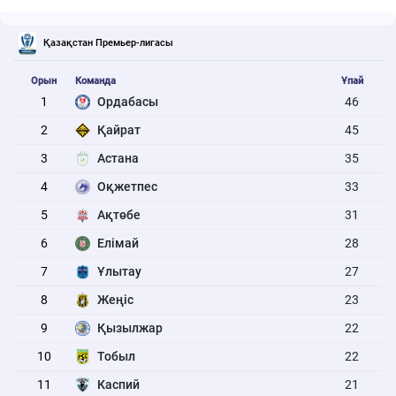
Қазақстан Премьер-лигасы
Орын
Команда
Ұпай
1
Ордабасы
46
2
Қайрат
45
3
Астана
35
4
Оқжетпес
33
5
Ақтөбе
31
6
Елімай
28
7
Ұлытау
27
8
Жеңіс
23
9
Қызылжар
22
10
Тобыл
22
11
Каспий
21