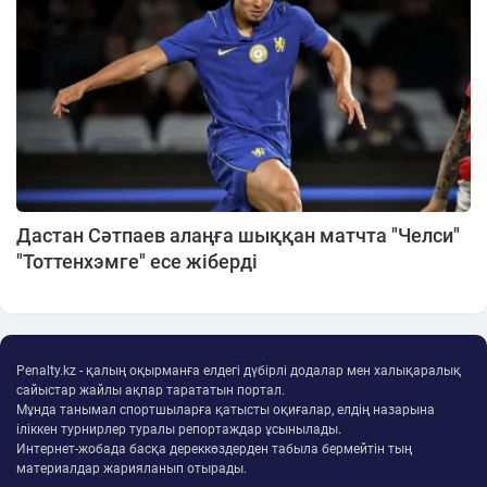
Дастан Сәтпаев алаңға шыққан матчта "Челси"
"Тоттенхэмге" есе жіберді
Penalty.kz - қалың оқырманға елдегі дүбірлі додалар мен халықаралық
сайыстар жайлы ақпар тарататын портал.
Мұнда танымал спортшыларға қатысты оқиғалар, елдің назарына
іліккен турнирлер туралы репортаждар ұсынылады.
Интернет-жобада басқа дереккөздерден табыла бермейтін тың
материалдар жарияланып отырады.