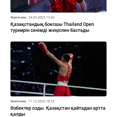
Жекпе-жек
24.05.2025, 13:30
Қазақстандық боксшы Thailand Open
турнирін сенімді жеңіспен бастады
Жекпе-жек
11.12.2024, 18:16
Өзбектер озды. Қазақстан қайтадан артта
қалды