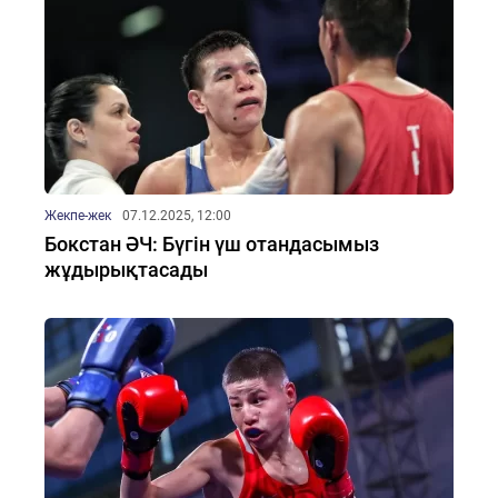
Жекпе-жек
07.12.2025, 12:00
Бокстан ӘЧ: Бүгін үш отандасымыз
жұдырықтасады