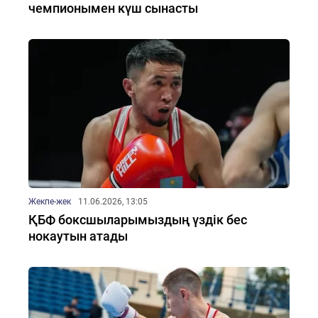
чемпионымен күш сынасты
Жекпе-жек
11.06.2026, 13:05
ҚБФ боксшыларымыздың үздік бес
нокаутын атады