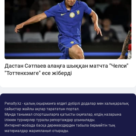
Дастан Сәтпаев алаңға шыққан матчта "Челси"
"Тоттенхэмге" есе жіберді
Penalty.kz - қалың оқырманға елдегі дүбірлі додалар мен халықаралық
сайыстар жайлы ақпар тарататын портал.
Мұнда танымал спортшыларға қатысты оқиғалар, елдің назарына
іліккен турнирлер туралы репортаждар ұсынылады.
Интернет-жобада басқа дереккөздерден табыла бермейтін тың
материалдар жарияланып отырады.