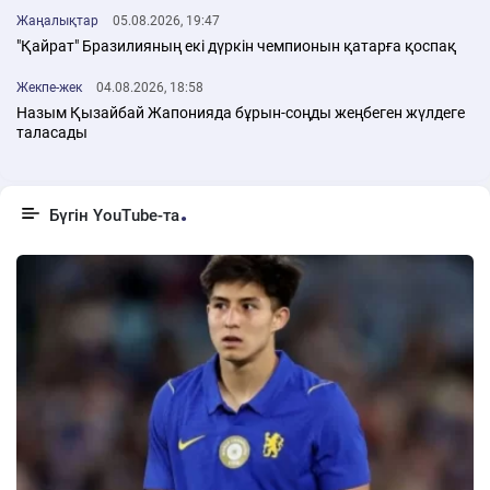
Жаңалықтар
05.08.2026, 19:47
"Қайрат" Бразилияның екі дүркін чемпионын қатарға қоспақ
Жекпе-жек
04.08.2026, 18:58
Назым Қызайбай Жапонияда бұрын-соңды жеңбеген жүлдеге
таласады
Бүгін YouTube-та