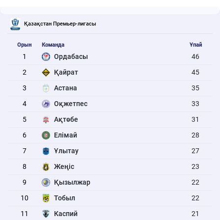
Қазақстан Премьер-лигасы
Орын
Команда
Ұпай
1
Ордабасы
46
2
Қайрат
45
3
Астана
35
4
Оқжетпес
33
5
Ақтөбе
31
6
Елімай
28
7
Ұлытау
27
8
Жеңіс
23
9
Қызылжар
22
10
Тобыл
22
11
Каспий
21