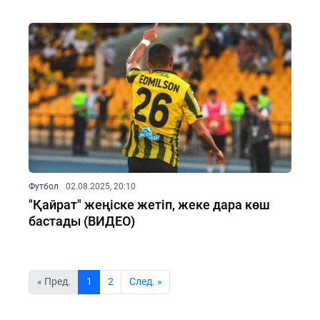
Футбол
02.08.2025, 20:10
"Қайрат" жеңіске жетіп, жеке дара көш
бастады (ВИДЕО)
« Пред.
1
2
Cлед. »