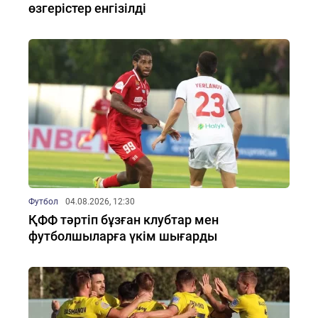
өзгерістер енгізілді
Футбол
04.08.2026, 12:30
ҚФФ тәртіп бұзған клубтар мен
футболшыларға үкім шығарды