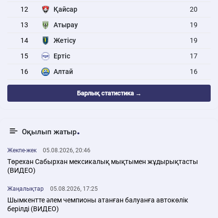
12
Қайсар
20
13
Атырау
19
14
Жетісу
19
15
Ертіс
17
16
Алтай
16
Барлық статистика →
Оқылып жатыр
Жекпе-жек
05.08.2026, 20:46
Төрехан Сабырхан мексикалық мықтымен жұдырықтасты
(ВИДЕО)
Жаңалықтар
05.08.2026, 17:25
Шымкентте әлем чемпионы атанған балуанға автокөлік
берілді (ВИДЕО)