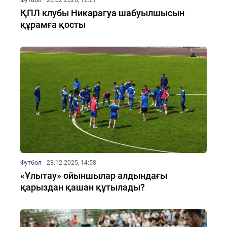
Футбол
20.02.2026, 12:21
ҚПЛ клубы Никарагуа шабуылшысын
құрамға қосты
Футбол
23.12.2025, 14:58
«Ұлытау» ойыншылар алдындағы
қарыздан қашан құтылады?