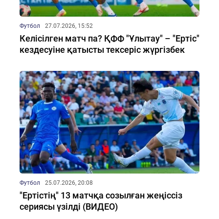
Футбол
27.07.2026, 15:52
Келісілген матч па? ҚФФ "Ұлытау" – "Ертіс"
кездесуіне қатысты тексеріс жүргізбек
Футбол
25.07.2026, 20:08
"Ертістің" 13 матчқа созылған жеңіссіз
сериясы үзілді (ВИДЕО)