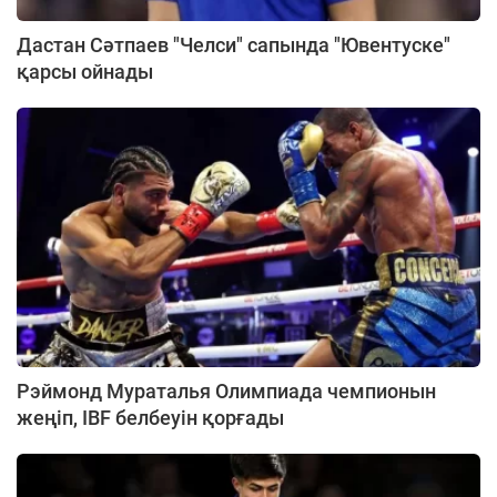
Дастан Сәтпаев "Челси" сапында "Ювентуске"
қарсы ойнады
Рэймонд Мураталья Олимпиада чемпионын
жеңіп, IBF белбеуін қорғады