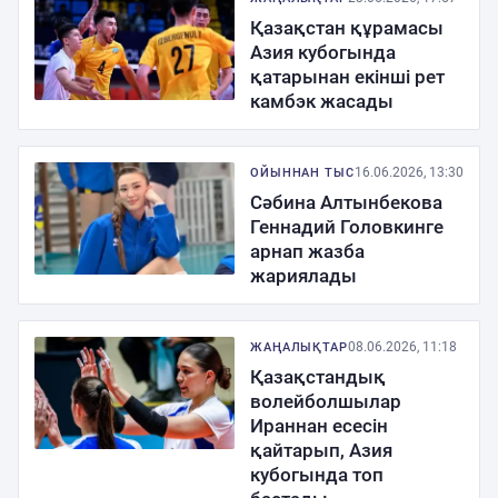
Қазақстан құрамасы
Азия кубогында
қатарынан екінші рет
камбэк жасады
16.06.2026, 13:30
ОЙЫННАН ТЫС
Сәбина Алтынбекова
Геннадий Головкинге
арнап жазба
жариялады
08.06.2026, 11:18
ЖАҢАЛЫҚТАР
Қазақстандық
волейболшылар
Ираннан есесін
қайтарып, Азия
кубогында топ