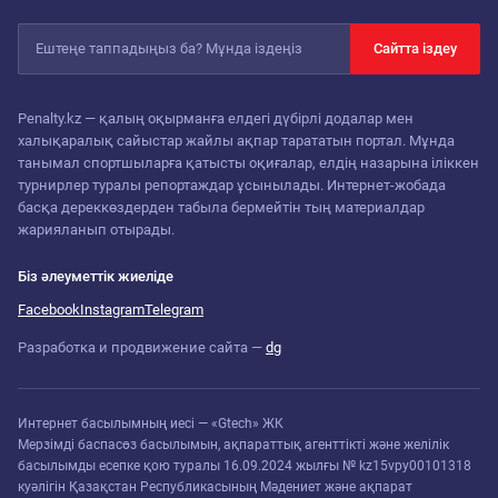
Сайтта іздеу
Penalty.kz — қалың оқырманға елдегі дүбірлі додалар мен
халықаралық сайыстар жайлы ақпар тарататын портал. Мұнда
танымал спортшыларға қатысты оқиғалар, елдің назарына іліккен
турнирлер туралы репортаждар ұсынылады. Интернет-жобада
басқа дереккөздерден табыла бермейтін тың материалдар
жарияланып отырады.
Біз әлеуметтік жиеліде
Facebook
Instagram
Telegram
Разработка и продвижение сайта —
dg
Интернет басылымның иесі — «Gtech» ЖК
Мерзімді баспасөз басылымын, ақпараттық агенттікті және желілік
басылымды есепке қою туралы 16.09.2024 жылғы № kz15vpy00101318
куәлігін Қазақстан Республикасының Мәдениет және ақпарат