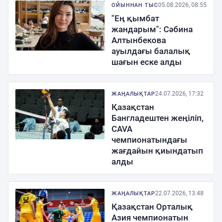
05.08.2026, 08:55
ОЙЫННАН ТЫС
"Ең қымбат
жандарым": Сәбина
Алтынбекова
ауылдағы балалық
шағын еске алды
24.07.2026, 17:32
ЖАҢАЛЫҚТАР
Қазақстан
Бангладештен жеңіліп,
CAVA
чемпионатындағы
жағдайын қиындатып
алды
22.07.2026, 13:48
ЖАҢАЛЫҚТАР
Қазақстан Орталық
Азия чемпионатын