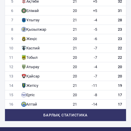
5
Ақтөбе
21
+5
32
6
Елімай
20
+5
31
7
Ұлытау
21
-4
28
8
Қызылжар
21
-5
23
9
Жеңіс
20
-6
23
10
Каспий
21
-7
22
11
Тобыл
20
-7
22
12
Атырау
20
-4
20
13
Қайсар
20
-7
20
14
Жетісу
21
-11
19
15
Ертіс
20
-8
17
16
Алтай
21
-14
17
БАРЛЫҚ СТАТИСТИКА