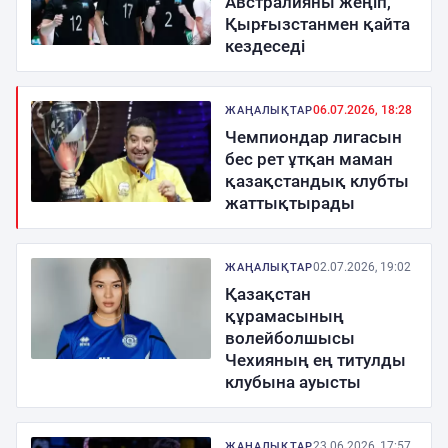
Австралияны жеңіп,
Қырғызстанмен қайта
кездеседі
06.07.2026, 18:28
ЖАҢАЛЫҚТАР
Чемпиондар лигасын
бес рет ұтқан маман
қазақстандық клубты
жаттықтырады
02.07.2026, 19:02
ЖАҢАЛЫҚТАР
Қазақстан
құрамасының
волейболшысы
Чехияның ең титулды
клубына ауысты
23.06.2026, 17:57
ЖАҢАЛЫҚТАР