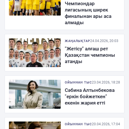
Чемпиондар
лигасының ширек
финалынан ары аса
алмады
24.04.2026, 20:03
ЖАҢАЛЫҚТАР
"Жетісу" алғаш рет
Қазақстан чемпионы
атанды
23.04.2026, 18:28
ОЙЫННАН ТЫС
Сәбина Алтынбекова
"еркін бойжеткен"
екенін жария етті
20.04.2026, 17:04
ОЙЫННАН ТЫС