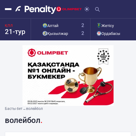
2
Алтай
Жетісу
ҚПЛ
21-тур
2
Қызылжар
Ордабасы
Басты бет
→
волейбол
волейбол