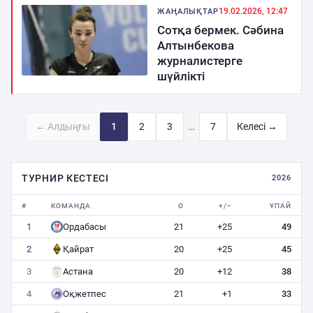
19.02.2026, 12:47
ЖАҢАЛЫҚТАР
Сотқа бермек. Сәбина
Алтынбекова
журналистерге
шүйлікті
…
←
Алдыңғы
1
2
3
7
Келесі
→
ТУРНИР КЕСТЕСІ
2026
#
КОМАНДА
О
+/−
ҰПАЙ
1
Ордабасы
21
+25
49
2
Қайрат
20
+25
45
3
Астана
20
+12
38
4
Оқжетпес
21
+1
33