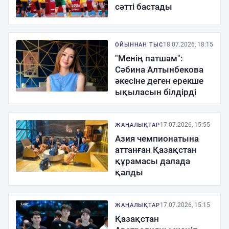
сәтті бастады
18.07.2026, 18:15
ОЙЫННАН ТЫС
"Менің патшам":
Сәбина Алтынбекова
әкесіне деген ерекше
ықыласын білдірді
17.07.2026, 15:55
ЖАҢАЛЫҚТАР
Азия чемпионатына
аттанған Қазақстан
құрамасы далада
қалды
17.07.2026, 15:15
ЖАҢАЛЫҚТАР
Қазақстан