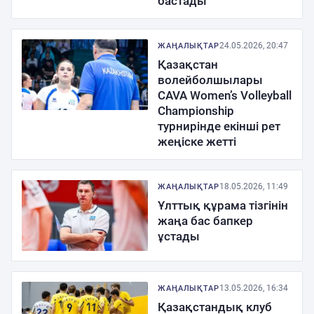
бастады
24.05.2026, 20:47
ЖАҢАЛЫҚТАР
Қазақстан
волейболшылары
CAVA Women’s Volleyball
Championship
турнирінде екінші рет
жеңіске жетті
18.05.2026, 11:49
ЖАҢАЛЫҚТАР
Ұлттық құрама тізгінін
жаңа бас бапкер
ұстады
13.05.2026, 16:34
ЖАҢАЛЫҚТАР
Қазақстандық клуб