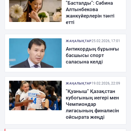
"Басталды": Сәбина
Алтынбекова
жанкүйерлерін тәнті
етті
25.02.2026, 17:01
ЖАҢАЛЫҚТАР
Антикордың бұрынғы
басшысы спорт
саласына келді
19.02.2026, 22:09
ЖАҢАЛЫҚТАР
"Қуаныш" Қазақстан
кубогының иегері мен
Чемпиондар
лигасының финалисін
ойсырата жеңді