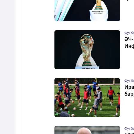
Футб
ӘЧ-
Инф
Футб
Ира
бар
Футб