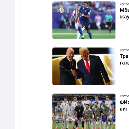
Футб
Мба
жау
Футб
Тра
ға 
Футб
ФИФ
айт