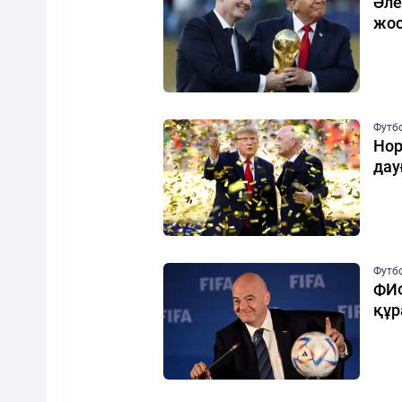
Әле
жос
Футб
Нор
дау
Футб
ФИФ
құр