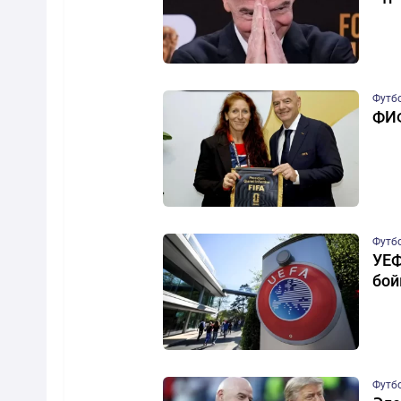
Футб
ФИФ
Футб
УЕФ
бой
Футб