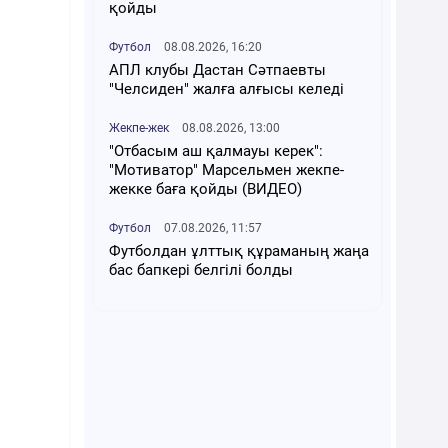
қойды
Футбол
08.08.2026, 16:20
АПЛ клубы Дастан Сәтпаевты
"Челсиден" жалға алғысы келеді
Жекпе-жек
08.08.2026, 13:00
"Отбасым аш қалмауы керек":
"Мотиватор" Марсельмен жекпе-
жекке баға қойды (ВИДЕО)
Футбол
07.08.2026, 11:57
Футболдан ұлттық құраманың жаңа
бас бапкері белгілі болды