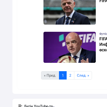
FIF
Футб
FIF
Инф
өск
« Пред.
1
2
Cлед. »
Бүгін YouTube-та