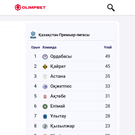
Қазақстан Премьер-лигасы
Орын
Команда
Ұпай
1
Ордабасы
49
2
Қайрат
45
3
Астана
35
4
Оқжетпес
33
5
Ақтөбе
31
6
Елімай
28
7
Ұлытау
28
8
Қызылжар
23