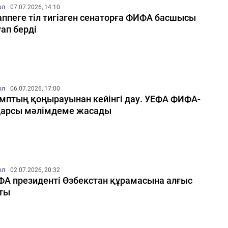
ол
07.07.2026, 14:10
ппеге тіл тигізген сенаторға ФИФА басшысы
ап берді
ол
06.07.2026, 17:00
мптың қоңырауынан кейінгі дау. УЕФА ФИФА-
қарсы мәлімдеме жасады
ол
02.07.2026, 20:32
А президенті Өзбекстан құрамасына алғыс
ты