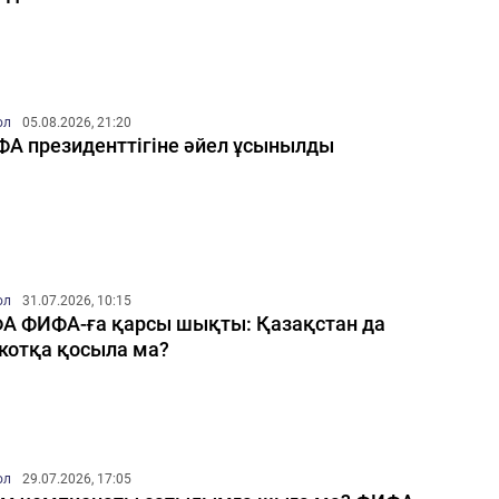
ол
05.08.2026, 21:20
А президенттігіне әйел ұсынылды
ол
31.07.2026, 10:15
А ФИФА-ға қарсы шықты: Қазақстан да
котқа қосыла ма?
ол
29.07.2026, 17:05