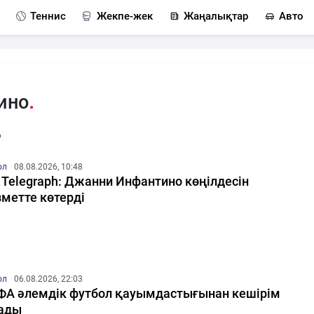
Теннис
Жекпе-жек
Жаңалықтар
Авто
ино
о
ол
08.08.2026, 10:48
 Telegraph: Джанни Инфантино көңілдесін
метте көтерді
ол
06.08.2026, 22:03
А әлемдік футбол қауымдастығынан кешірім
ады