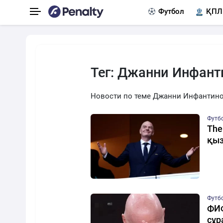
Футбол
ҚПЛ
Тег: Джанни Инфант
Новости по теме Джанни Инфантин
Футб
The
қыз
Футб
ФИФ
сұр