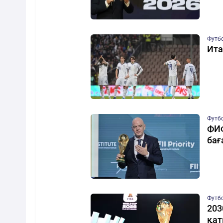
Футб
Ита
Футб
ФИФ
бағ
Футб
203
қат