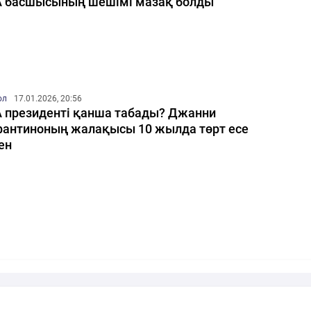
A басшысының шешімі мазақ болды
ол
17.01.2026, 20:56
A президенті қанша табады? Джанни
антиноның жалақысы 10 жылда төрт есе
ен