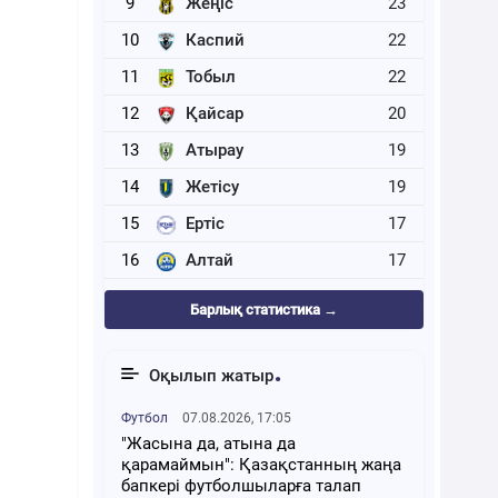
9
Жеңіс
23
10
Каспий
22
11
Тобыл
22
12
Қайсар
20
13
Атырау
19
14
Жетісу
19
15
Ертіс
17
16
Алтай
17
Барлық статистика →
Оқылып жатыр
Футбол
07.08.2026, 17:05
"Жасына да, атына да
қарамаймын": Қазақстанның жаңа
бапкері футболшыларға талап