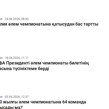
ол
24.04.2026, 08:43
лия әлем чемпионатына қатысудан бас тартты
ол
18.04.2026, 11:11
А Президенті әлем чемпионаты билетінің
асына түсініктеме берді
ол
03.04.2026, 12:37
0 жылғы әлем чемпионатына 64 команда
ысады ма?