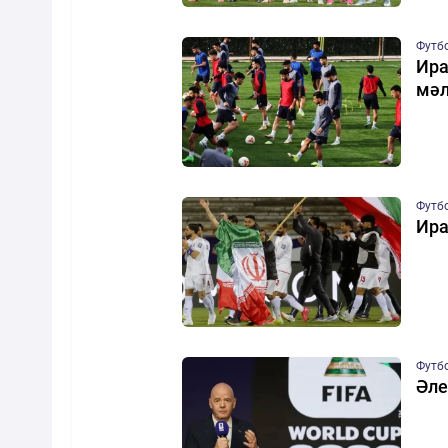
Футб
Ира
мәл
Футб
Ира
Футб
Әле