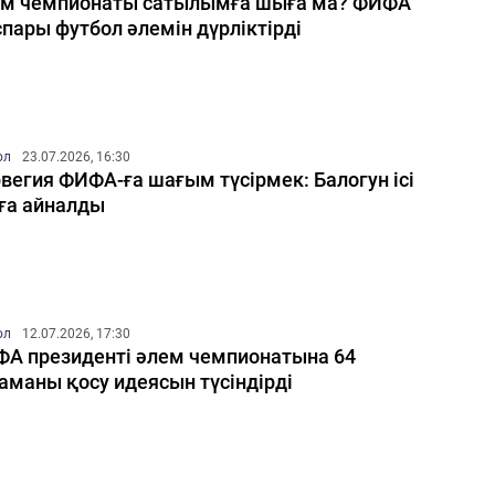
м чемпионаты сатылымға шыға ма? ФИФА
пары футбол әлемін дүрліктірді
ол
23.07.2026, 16:30
вегия ФИФА-ға шағым түсірмек: Балогун ісі
ға айналды
ол
12.07.2026, 17:30
А президенті әлем чемпионатына 64
аманы қосу идеясын түсіндірді