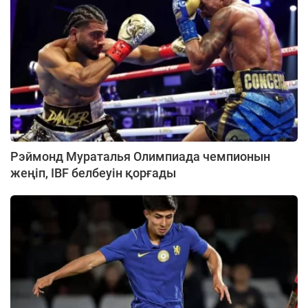
Рэймонд Мураталья Олимпиада чемпионын
жеңіп, IBF белбеуін қорғады