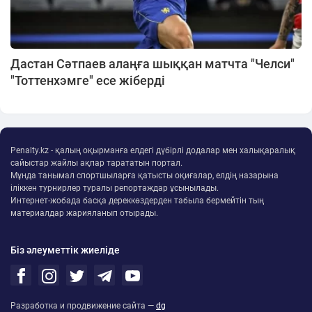
Дастан Сәтпаев алаңға шыққан матчта "Челси"
"Тоттенхэмге" есе жіберді
Penalty.kz - қалың оқырманға елдегі дүбірлі додалар мен халықаралық
сайыстар жайлы ақпар тарататын портал.
Мұнда танымал спортшыларға қатысты оқиғалар, елдің назарына
іліккен турнирлер туралы репортаждар ұсынылады.
Интернет-жобада басқа дереккөздерден табыла бермейтін тың
материалдар жарияланып отырады.
Біз әлеуметтік жиеліде
Разработка и продвижение сайта —
dg