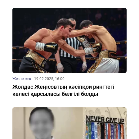
Жекпе-жек
19.02.2025, 16:00
Жолдас Жеңісовтың кәсіпқой рингтегі
келесі қарсыласы белгілі болды