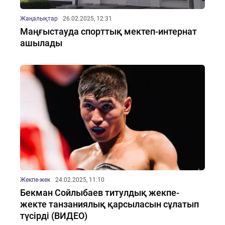
Жаңалықтар
26.02.2025, 12:31
Маңғыстауда спорттық мектеп-интернат
ашылады
Жекпе-жек
24.02.2025, 11:10
Бекман Сойлыбаев титулдық жекпе-
жекте танзаниялық қарсыласын сұлатып
түсірді (ВИДЕО)