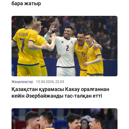
бара жатыр
Жаңалықтар
13.04.2026, 22:03
Қазақстан құрамасы Какау оралғаннан
кейін Әзербайжанды тас-талқан етті