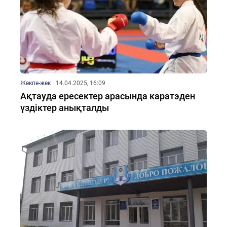
Жекпе-жек
14.04.2025, 16:09
Ақтауда ересектер арасында каратэден
үздіктер анықталды