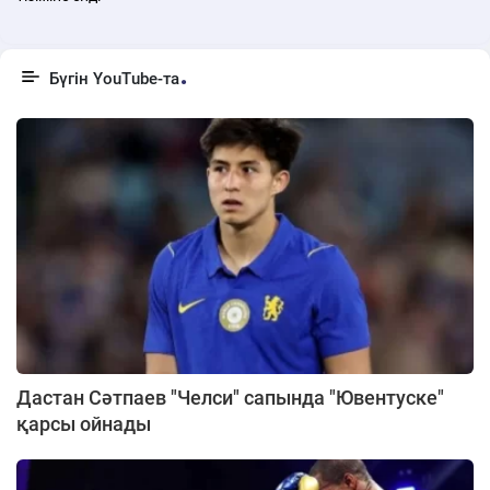
Бүгін YouTube-та
Дастан Сәтпаев "Челси" сапында "Ювентуске"
қарсы ойнады