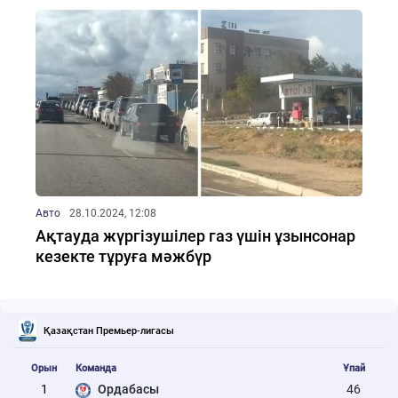
Авто
28.10.2024, 12:08
Ақтауда жүргізушілер газ үшін ұзынсонар
кезекте тұруға мәжбүр
Қазақстан Премьер-лигасы
Орын
Команда
Ұпай
1
Ордабасы
46