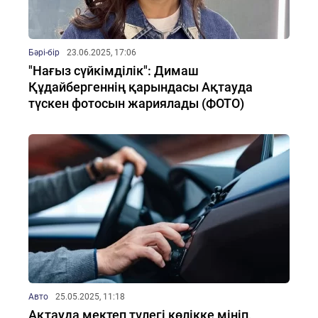
Бәрі-бір
23.06.2025, 17:06
"Нағыз сүйкімділік": Димаш
Құдайбергеннің қарындасы Ақтауда
түскен фотосын жариялады (ФОТО)
Авто
25.05.2025, 11:18
Ақтауда мектеп түлегі көлікке мініп,