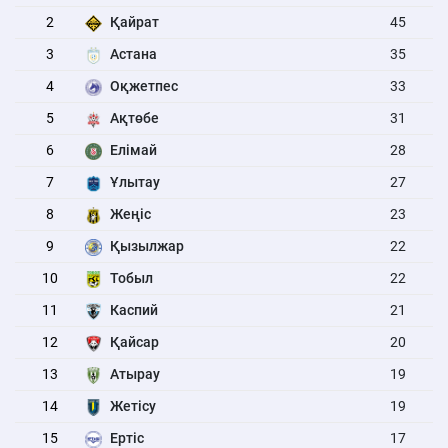
2
Қайрат
45
3
Астана
35
4
Оқжетпес
33
5
Ақтөбе
31
6
Елімай
28
7
Ұлытау
27
8
Жеңіс
23
9
Қызылжар
22
10
Тобыл
22
11
Каспий
21
12
Қайсар
20
13
Атырау
19
14
Жетісу
19
15
Ертіс
17