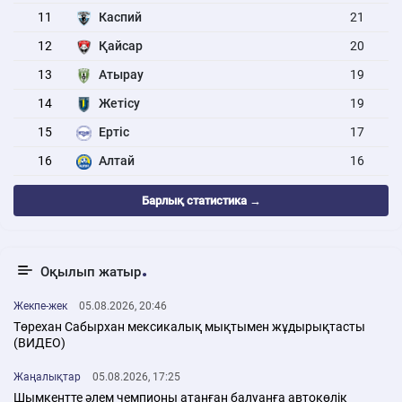
11
Каспий
21
12
Қайсар
20
13
Атырау
19
14
Жетісу
19
15
Ертіс
17
16
Алтай
16
Барлық статистика →
Оқылып жатыр
Жекпе-жек
05.08.2026, 20:46
Төрехан Сабырхан мексикалық мықтымен жұдырықтасты
(ВИДЕО)
Жаңалықтар
05.08.2026, 17:25
Шымкентте әлем чемпионы атанған балуанға автокөлік