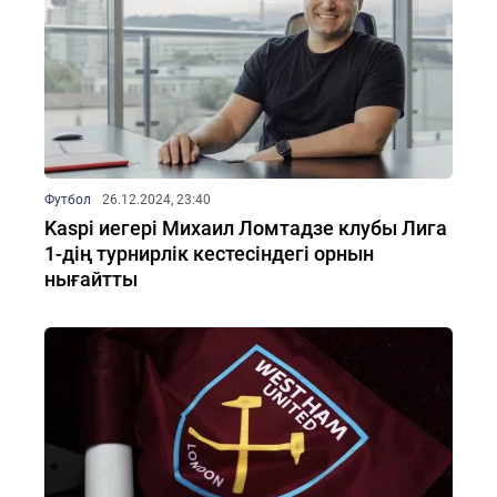
Футбол
26.12.2024, 23:40
Kaspi иегері Михаил Ломтадзе клубы Лига
1-дің турнирлік кестесіндегі орнын
нығайтты