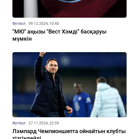
Футбол
09.12.2024, 10:40
"МЮ" аңызы "Вест Хэмді" басқаруы
мүмкін
Футбол
27.11.2024, 22:59
Лэмпард Чемпионшипта ойнайтын клубты
тізгіндейді