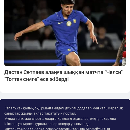
Дастан Сәтпаев алаңға шыққан матчта "Челси"
"Тоттенхэмге" есе жіберді
Penalty.kz - қалың оқырманға елдегі дүбірлі додалар мен халықаралық
сайыстар жайлы ақпар тарататын портал.
Мұнда танымал спортшыларға қатысты оқиғалар, елдің назарына
іліккен турнирлер туралы репортаждар ұсынылады.
Интернет-жобада басқа дереккөздерден табыла бермейтін тың