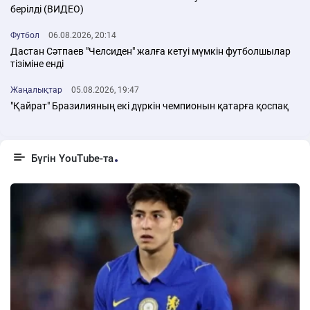
берілді (ВИДЕО)
Футбол
06.08.2026, 20:14
Дастан Сәтпаев "Челсиден" жалға кетуі мүмкін футболшылар
тізіміне енді
Жаңалықтар
05.08.2026, 19:47
"Қайрат" Бразилияның екі дүркін чемпионын қатарға қоспақ
Бүгін YouTube-та