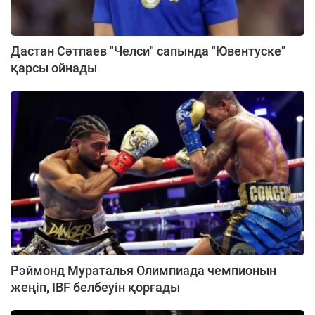
Дастан Сәтпаев "Челси" сапында "Ювентуске"
қарсы ойнады
Рэймонд Мураталья Олимпиада чемпионын
жеңіп, IBF белбеуін қорғады