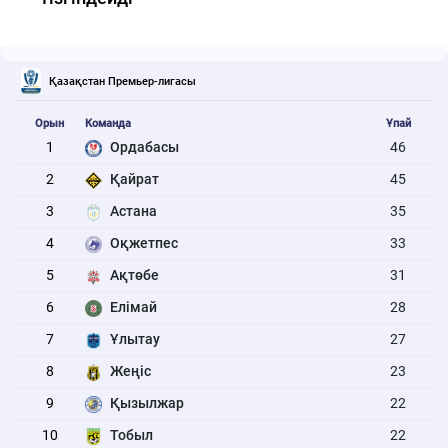
Қазақстан Премьер-лигасы
Орын
Команда
Ұпай
1
Ордабасы
46
2
Қайрат
45
3
Астана
35
4
Оқжетпес
33
5
Ақтөбе
31
6
Елімай
28
7
Ұлытау
27
8
Жеңіс
23
9
Қызылжар
22
10
Тобыл
22